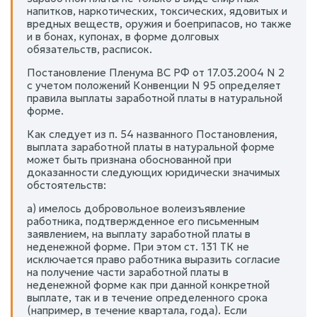
напитков, наркотических, токсических, ядовитых и
вредных веществ, оружия и боеприпасов, но также
и в бонах, купонах, в форме долговых
обязательств, расписок.
Постановление Пленума ВС РФ от 17.03.2004 N 2
с учетом положений Конвенции N 95 определяет
правила выплаты заработной платы в натуральной
форме.
Как следует из п. 54 названного Постановления,
выплата заработной платы в натуральной форме
может быть признана обоснованной при
доказанности следующих юридически значимых
обстоятельств:
а) имелось добровольное волеизъявление
работника, подтвержденное его письменным
заявлением, на выплату заработной платы в
неденежной форме. При этом ст. 131 ТК не
исключается право работника выразить согласие
на получение части заработной платы в
неденежной форме как при данной конкретной
выплате, так и в течение определенного срока
(например, в течение квартала, года). Если