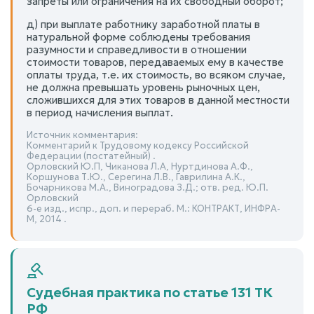
запреты или ограничения на их свободный оборот;
д) при выплате работнику заработной платы в
натуральной форме соблюдены требования
разумности и справедливости в отношении
стоимости товаров, передаваемых ему в качестве
оплаты труда, т.е. их стоимость, во всяком случае,
не должна превышать уровень рыночных цен,
сложившихся для этих товаров в данной местности
в период начисления выплат.
Источник комментария:
Комментарий к Трудовому кодексу Российской
Федерации (постатейный) .
Орловский Ю.П, Чиканова Л.А, Нуртдинова А.Ф.,
Коршунова Т.Ю., Серегина Л.В., Гаврилина А.К.,
Бочарникова М.А., Виноградова З.Д.; отв. ред. Ю.П.
Орловский
6-е изд., испр., доп. и перераб. М.: КОНТРАКТ, ИНФРА-
М, 2014 .
Судебная практика по статье 131 ТК
РФ