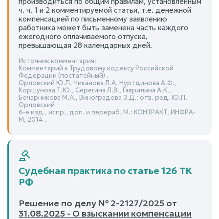
производиться по общим правилам, установленным
ч. ч. 1 и 2 комментируемой статьи, т.е. денежной
компенсацией по письменному заявлению
работника может быть заменена часть каждого
ежегодного оплачиваемого отпуска,
превышающая 28 календарных дней.
Источник комментария:
Комментарий к Трудовому кодексу Российской
Федерации (постатейный) .
Орловский Ю.П, Чиканова Л.А, Нуртдинова А.Ф.,
Коршунова Т.Ю., Серегина Л.В., Гаврилина А.К.,
Бочарникова М.А., Виноградова З.Д.; отв. ред. Ю.П.
Орловский
6-е изд., испр., доп. и перераб. М.: КОНТРАКТ, ИНФРА-
М, 2014 .
Судебная практика по статье 126 ТК
РФ
Решение по делу № 2-2127/2025 от
31.08.2025 - О взыскании компенсации