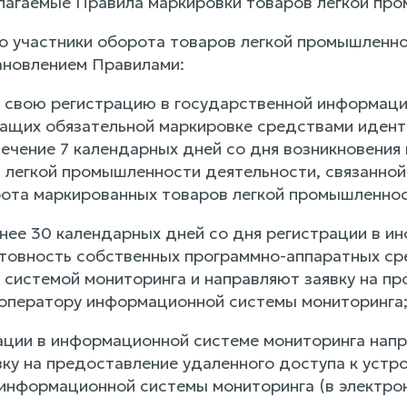
илагаемые Правила маркировки товаров легкой п
что участники оборота товаров легкой промышленн
новлением Правилами:
 свою регистрацию в государственной информаци
ащих обязательной маркировке средствами идент
 течение 7 календарных дней со дня возникновени
легкой промышленности деятельности, связанной с
ота маркированных товаров легкой промышленнос
зднее 30 календарных дней со дня регистрации в 
товность собственных программно-аппаратных с
системой мониторинга и направляют заявку на п
оператору информационной системы мониторинга
рации в информационной системе мониторинга на
вку на предоставление удаленного доступа к устр
информационной системы мониторинга (в электро