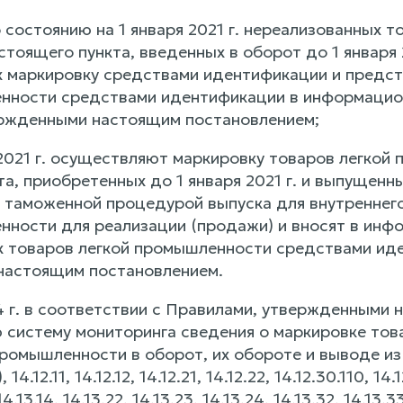
о состоянию на 1 января 2021 г. нереализованных 
стоящего пункта, введенных в оборот до 1 января 20
 маркировку средствами идентификации и предст
нности средствами идентификации в информацион
ржденными настоящим постановлением;
2021 г. осуществляют маркировку товаров легкой 
а, приобретенных до 1 января 2021 г. и выпущенны
с таможенной процедурой выпуска для внутреннег
нности для реализации (продажи) и вносят в инф
х товаров легкой промышленности средствами иде
настоящим постановлением.
24 г. в соответствии с Правилами, утвержденными
систему мониторинга сведения о маркировке това
ромышленности в оборот, их обороте и выводе из 
.12.11, 14.12.12, 14.12.21, 14.12.22, 14.12.30.110, 14.1
 14.13.14, 14.13.22, 14.13.23, 14.13.24, 14.13.32, 14.13.3