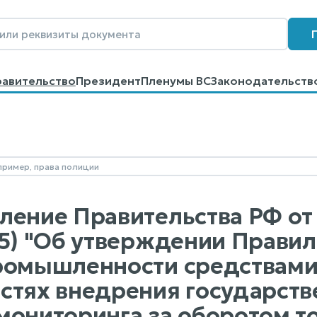
равительство
Президент
Пленумы ВС
Законодательств
говоров
Контакты
Помощь
Поиск
ение Правительства РФ от 3
25) "Об утверждении Прави
ромышленности средствами
стях внедрения государст
мониторинга за оборотом 