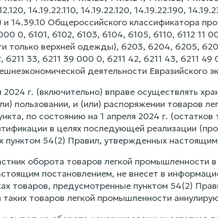
.12.120, 14.19.22.110, 14.19.22.120, 14.19.22.190, 14.19
 и 14.39.10 Общероссийского классификатора про
0 0, 6101, 6102, 6103, 6104, 6105, 6110, 6112 11 00
сти только верхней одежды), 6203, 6204, 6205, 620
, 6211 33, 6211 39 000 0, 6211 42, 6211 43, 6211 4
ешнеэкономической деятельности Евразийского эк
я 2024 г. (включительно) вправе осуществлять хр
или) пользовании, и (или) распоряжении товаров л
ункта, по состоянию на 1 апреля 2024 г. (остатков
тификации в целях последующей реализации (про
 пунктом 54(2) Правил, утвержденных настоящим
астник оборота товаров легкой промышленности в с
стоящим постановлением, не внесет в информаци
ках товаров, предусмотренные пунктом 54(2) Пра
 таких товаров легкой промышленности аннулирую