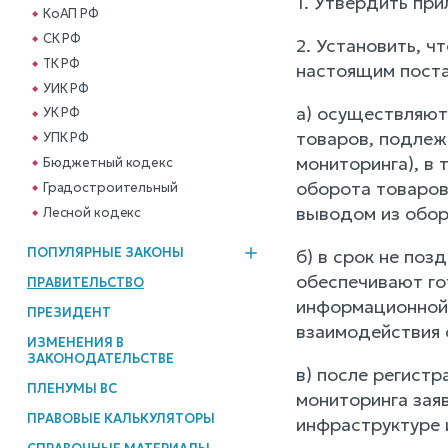
1. Утвердить пр
КоАП РФ
СК РФ
2. Установить, 
ТК РФ
настоящим поста
УИК РФ
а) осуществляют
УК РФ
товаров, подлеж
УПК РФ
мониторинга), в
Бюджетный кодекс
оборота товаров 
Градостроительный
выводом из обор
Лесной кодекс
ПОПУЛЯРНЫЕ ЗАКОНЫ
б) в срок не по
обеспечивают го
ПРАВИТЕЛЬСТВО
информационной 
ПРЕЗИДЕНТ
взаимодействия 
ИЗМЕНЕНИЯ В
ЗАКОНОДАТЕЛЬСТВЕ
в) после регист
ПЛЕНУМЫ ВС
мониторинга зая
ПРАВОВЫЕ КАЛЬКУЛЯТОРЫ
инфраструктуре 