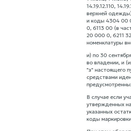
14.19.12.110, 14.19
верхней одежды)
и коды 4304 00 00
0, 6113 00 (в ча
20 000 0, 6211 32
номенклатуры вн
и) по 30 сентябр
во владении, и (
"з" настоящего п
средствами иден
предусмотренных
В случае если уч
утвержденных на
указанных остат
коды маркировки