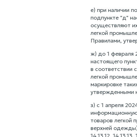
е) при наличии п
подпункте "д" на
осуществляют их
легкой промышле
Правилами, утве
ж) до 1 февраля 
настоящего пункт
в соответствии 
легкой промышле
маркировке таки
утвержденными 
з) с 1 апреля 20
информационную 
товаров легкой п
верхней одежды), 14
14.13.12, 14.13.13,