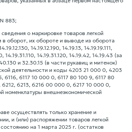
оваров, указанных в абзаце первом настоящего
N 883;
а сведения о маркировке товаров легкой
 в оборот, их обороте и выводе из оборота
4.19.12.130, 14.19.12.190, 14.19.13, 14.19.19.111,
90, 14.19.31.110, 14.19.31.120, 14.19.42, 14.19.43 (за
0.40.130 и 32.30.15 (в части рукавиц и митенок)
кой деятельности и коды 4203 21 000 0, 4203
15, 6116, 6117 10 000 0, 6117 80 100 9, 6117 80
, 6212, 6213, 6216 00 000 0, 6217 10 000 0,
ной номенклатуры внешнеэкономической
праве осуществлять только хранение и
нии, и (или) распоряжении товаров легкой
состоянию на 1 марта 2025 г. (остатков