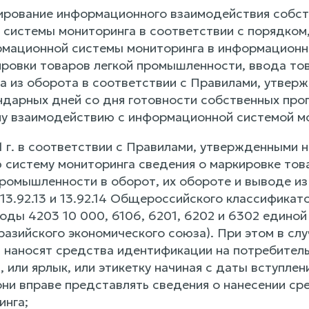
тирование информационного взаимодействия собс
системы мониторинга в соответствии с порядком
мационной системы мониторинга в информационно
ровки товаров легкой промышленности, ввода тов
а из оборота в соответствии с Правилами, утвер
ндарных дней со дня готовности собственных про
 взаимодействию с информационной системой мо
21 г. в соответствии с Правилами, утвержденными
систему мониторинга сведения о маркировке това
ромышленности в оборот, их обороте и выводе из обо
12, 13.92.13 и 13.92.14 Общероссийского классифик
коды 4203 10 000, 6106, 6201, 6202 и 6302 един
азийского экономического союза). При этом в слу
наносят средства идентификации на потребительс
или ярлык, или этикетку начиная с даты вступлени
они вправе представлять сведения о нанесении с
инга;