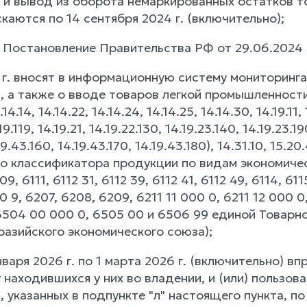
 и вывод из оборота немаркированных остатков т
каются по 14 сентября 2024 г. (включительно);
 - Постановление Правительства РФ от 29.06.2024 
5 г. вносят в информационную систему мониторинг
 а также о вводе товаров легкой промышленности
14.14, 14.14.22, 14.14.24, 14.14.25, 14.14.30, 14.19.11, 1
.19.119, 14.19.21, 14.19.22.130, 14.19.23.140, 14.19.23.1
.43.160, 14.19.43.170, 14.19.43.180), 14.31.10, 15.2
 классификатора продукции по видам экономичес
09, 6111, 6112 31, 6112 39, 6112 41, 6112 49, 6114, 61
0 9, 6207, 6208, 6209, 6211 11 000 0, 6211 12 000 0
6504 00 000 0, 6505 00 и 6506 99 единой Товар
разийского экономического союза);
января 2026 г. по 1 марта 2026 г. (включительно) в
находившихся у них во владении, и (или) пользова
указанных в подпункте "л" настоящего пункта, по 