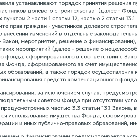
авила устанавливают порядок принятия решения 
участников долевого строительства" (далее - Фон
пунктом 2 части 1 статьи 12, частью 2 статьи 13.
ите прав граждан - участников долевого строител
о внесении изменений в отдельные законодательн
- Закон, мероприятия, решение о финансировании)
таких мероприятий (далее - решение о нецелесооб
о фонда, сформированного в соответствии с Зако
ва Фонда, сформированного за счет имущественно
ых образований, а также порядок осуществления 
 финансирования средств компенсационного фонд
нансировании, за исключением случая, предусмотр
людательным советом Фонда при отсутствии усло
предусмотренных частью 3.3 статьи 13.1 Закона, 
ся использование имущества Фонда, сформирован
рации и иных публично-правовых образований, и
ешением о финансировании предусматривается ис