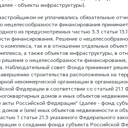
далее - объекты инфраструктуры).
и застройщиком не уплачивались обязательные отч
о нецелесообразности финансирования принимае
одного из предусмотренных частью 3.3 статьи 13.
сти финансирования. Решение о нецелесообразно
о комплекса, так и в отношении отдельных объек
омплекса, а также объектов инфраструктуры, в от
я решения о нецелесообразности финансирования, 
она. Наблюдательный совет Фонда принимает реше
завершению строительства расположенных на тер
арной некоммерческой организации в организаци
йской Федерации в соответствии со статьей 21.1 
ногоквартирных домов и иных объектов недвижимо
 акты Российской Федерации" (далее - фонд субъ
 домов и (или) иных объектов недвижимости и об
частью 1 статьи 21.3 указанного Федерального за
рации о создании фонда субъекта Российской Ф