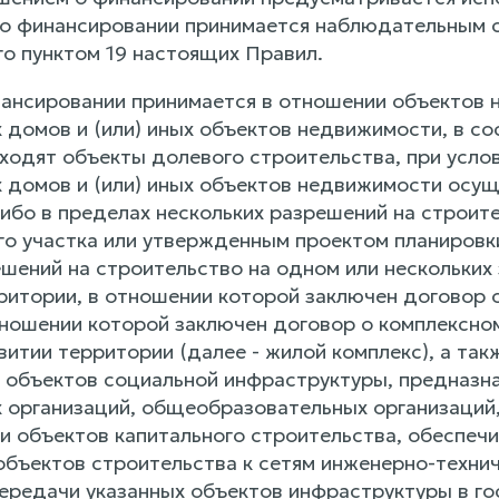
о финансировании принимается наблюдательным с
о пунктом 19 настоящих Правил.
нансировании принимается в отношении объектов 
 домов и (или) иных объектов недвижимости, в со
ходят объекты долевого строительства, при услов
 домов и (или) иных объектов недвижимости осущ
либо в пределах нескольких разрешений на строит
го участка или утвержденным проектом планировки
ешений на строительство на одном или нескольких
ритории, в отношении которой заключен договор о
тношении которой заключен договор о комплексно
витии территории (далее - жилой комплекс), а та
 объектов социальной инфраструктуры, предназн
 организаций, общеобразовательных организаций,
и объектов капитального строительства, обеспеч
объектов строительства к сетям инженерно-техни
ередачи указанных объектов инфраструктуры в г