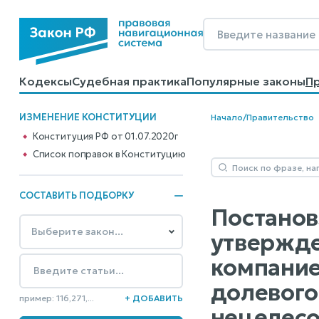
Кодексы
Судебная практика
Популярные законы
П
Калькуляторы
Справочные материалы
Образцы до
ИЗМЕНЕНИЕ КОНСТИТУЦИИ
Начало
/
Правительство
Конституция РФ от 01.07.2020г
Cписок поправок в Конституцию
СОСТАВИТЬ ПОДБОРКУ
Постанов
утвержде
компание
долевого
пример: 116,271,...
+ ДОБАВИТЬ
нецелесо