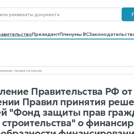
равительство
Президент
Пленумы ВС
Законодательств
говоров
Контакты
Помощь
Поиск
ление Правительства РФ от 
нии Правил принятия реше
й "Фонд защиты прав гражд
 строительства" о финансир
образности финансировани