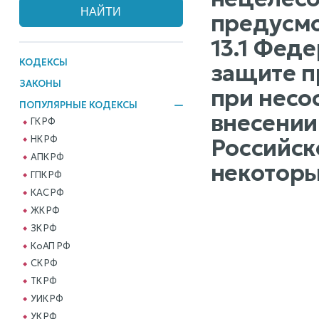
предусмот
13.1 Фед
КОДЕКСЫ
защите п
ЗАКОНЫ
при несо
ПОПУЛЯРНЫЕ КОДЕКСЫ
внесении
ГК РФ
НК РФ
Российск
АПК РФ
некоторы
ГПК РФ
КАС РФ
ЖК РФ
ЗК РФ
КоАП РФ
СК РФ
ТК РФ
УИК РФ
УК РФ