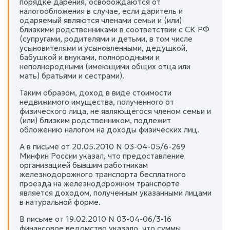
порядке дарения, освобождаются от
налогообложения в случае, если даритель и
одаряемый являются членами семьи и (или)
близкими родственниками в соответствии с СК РФ
(супругами, родителями и детьми, в том числе
усыновителями и усыновленными, дедушкой,
бабушкой и внуками, полнородными и
неполнородными (имеющими общих отца или
мать) братьями и сестрами).
Таким образом, доход в виде стоимости
недвижимого имущества, полученного от
физического лица, не являющегося членом семьи и
(или) близким родственником, подлежит
обложению налогом на доходы физических лиц.
А в письме от 20.05.2010 N 03-04-05/6-269
Минфин России указал, что предоставление
организацией бывшим работникам
железнодорожного транспорта бесплатного
проезда на железнодорожном транспорте
является доходом, полученным указанными лицами
в натуральной форме.
В письме от 19.02.2010 N 03-04-06/3-16
финансовое ведомство указало, что суммы,