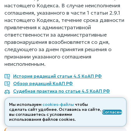
настоящего Кодекса. В случае неисполнения
соглашения, указанного в части 1 статьи 2.9.1
настоящего Кодекса, течение срока давности
привлечения к административной
ответственности за административные
правонарушения возобновляется со дня,
следующего за днем принятия решения о
признании указанного соглашения
неисполненным.
История редакций статьи 4.5 КоАП РФ
Обзор редакций КоАП РФ
Судебная практика по статье 4.5 КоАП РФ
Мы используем
cookies-файлы
чтобы
сделать сайт удобнее. Оставаясь на сайте,
Согласен
СТАТЬЯ 4.4
СТАТЬЯ 4.5
СТАТЬЯ 4.6
вы соглашаетесь с условиями
использования файлов cооkies.