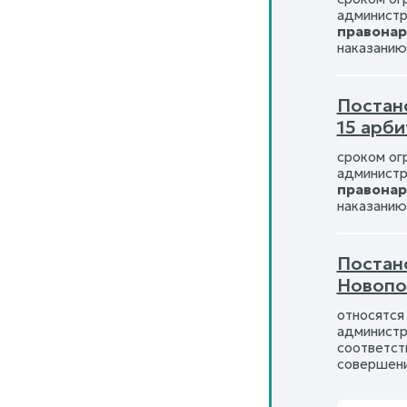
администр
правона
наказанию
Постан
15 арб
сроком ог
администр
правона
наказанию
Постано
Новопо
относятся
администр
соответст
совершени