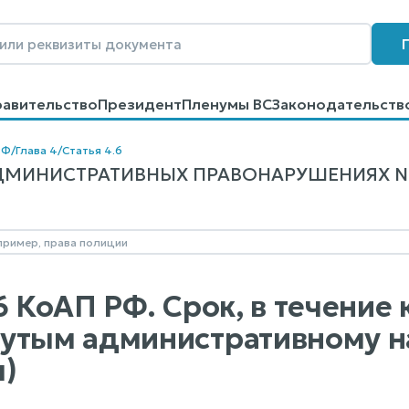
равительство
Президент
Пленумы ВС
Законодательств
говоров
Контакты
Помощь
Поиск
РФ
/
Глава 4
/
Статья 4.6
МИНИСТРАТИВНЫХ ПРАВОНАРУШЕНИЯХ N 19
6 КоАП РФ. Срок, в течение
утым административному 
)