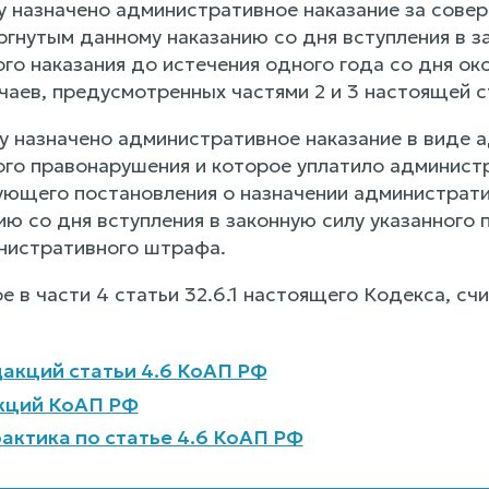
му назначено административное наказание за сов
ргнутым данному наказанию со дня вступления в з
о наказания до истечения одного года со дня око
чаев, предусмотренных частями 2 и 3 настоящей с
му назначено административное наказание в виде
го правонарушения и которое уплатило админист
ующего постановления о назначении администрати
ю со дня вступления в законную силу указанного 
нистративного штрафа.
ое в части 4 статьи 32.6.1 настоящего Кодекса, 
акций статьи 4.6 КоАП РФ
кций КоАП РФ
актика по статье 4.6 КоАП РФ