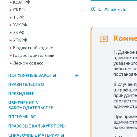
КоАП РФ
СТАТЬЯ 4.5
СК РФ
ТК РФ
УИК РФ
УК РФ
Комме
УПК РФ
Бюджетный кодекс
1. Данное
Градостроительный
администр
указанног
Лесной кодекс
либо неск
постановл
ПОПУЛЯРНЫЕ ЗАКОНЫ
В случае 
ПРАВИТЕЛЬСТВО
штрафа, в
ПРЕЗИДЕНТ
принудите
соответст
ИЗМЕНЕНИЯ В
администр
ЗАКОНОДАТЕЛЬСТВЕ
При приме
ПЛЕНУМЫ ВС
администр
ПРАВОВЫЕ КАЛЬКУЛЯТОРЫ
назначении
СПРАВОЧНЫЕ МАТЕРИАЛЫ