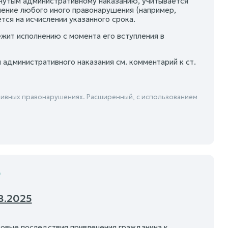
гнутым административному наказанию, учитывается
ение любого иного правонарушения (например,
тся на исчислении указанного срока.
жит исполнению с момента его вступления в
 административного наказания см. комментарий к ст.
ивных правонарушениях. Расширенный, с использованием
Ф
8.2025
вовые последствия привлечения гражданина к