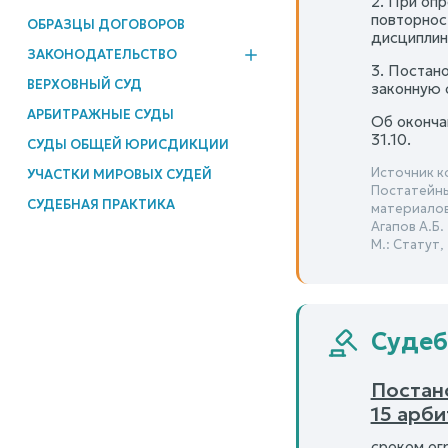
2. При оп
повторнос
ОБРАЗЦЫ ДОГОВОРОВ
дисциплин
ЗАКОНОДАТЕЛЬСТВО
3. Постан
ВЕРХОВНЫЙ СУД
законную с
АРБИТРАЖНЫЕ СУДЫ
Об оконча
31.10.
СУДЫ ОБЩЕЙ ЮРИСДИКЦИИ
Источник к
УЧАСТКИ МИРОВЫХ СУДЕЙ
Постатейны
СУДЕБНАЯ ПРАКТИКА
материалов 
Агапов А.Б.
М.: Статут,
Судеб
Постан
15 арб
сроком ог