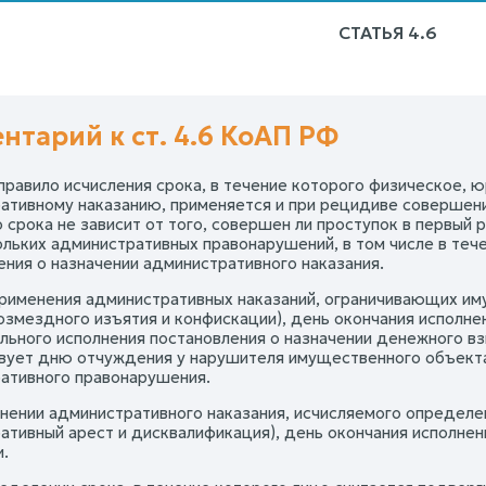
СТАТЬЯ 4.6
нтарий к ст. 4.6 КоАП РФ
 правило исчисления срока, в течение которого физическое,
ативному наказанию, применяется и при рецидиве совершени
о срока не зависит от того, совершен ли проступок в первы
ольких административных правонарушений, в том числе в тече
ения о назначении административного наказания.
применения административных наказаний, ограничивающих и
озмездного изъятия и конфискации), день окончания исполне
льного исполнения постановления о назначении денежного в
вует дню отчуждения у нарушителя имущественного объекта
ативного правонарушения.
нении административного наказания, исчисляемого определе
ативный арест и дисквалификация), день окончания исполнени
.