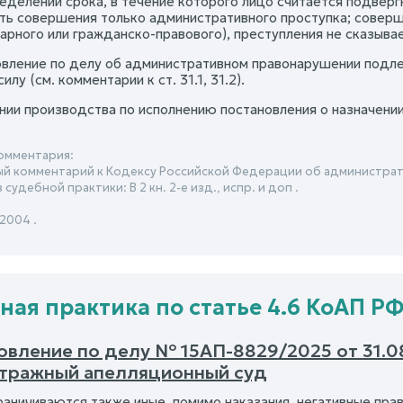
ределении срока, в течение которого лицо считается подвер
ть совершения только административного проступка; соверш
арного или гражданско-правового), преступления не сказывае
овление по делу об административном правонарушении подле
илу (см. комментарии к ст. 31.1, 31.2).
нии производства по исполнению постановления о назначении
омментария:
й комментарий к Кодексу Российской Федерации об администрат
судебной практики: В 2 кн. 2-е изд., испр. и доп .
 2004 .
ная практика по статье 4.6 КоАП Р
овление по делу № 15АП-8829/2025 от 31.0
итражный апелляционный суд
раничиваются также иные, помимо наказания, негативные пра