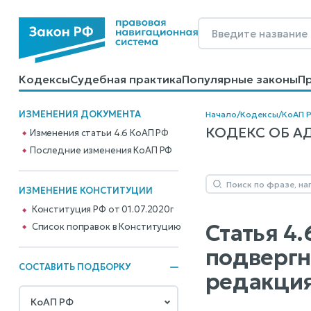
Кодексы
Судебная практика
Популярные законы
П
Калькуляторы
Справочные материалы
Образцы до
ИЗМЕНЕНИЯ ДОКУМЕНТА
Начало
/
Кодексы
/
КоАП 
КОДЕКС ОБ АД
Изменения статьи 4.6 КоАП РФ
Последние изменения КоАП РФ
ИЗМЕНЕНИЕ КОНСТИТУЦИИ
Конституция РФ от 01.07.2020г
Статья 4.
Cписок поправок в Конституцию
подвергн
СОСТАВИТЬ ПОДБОРКУ
редакция