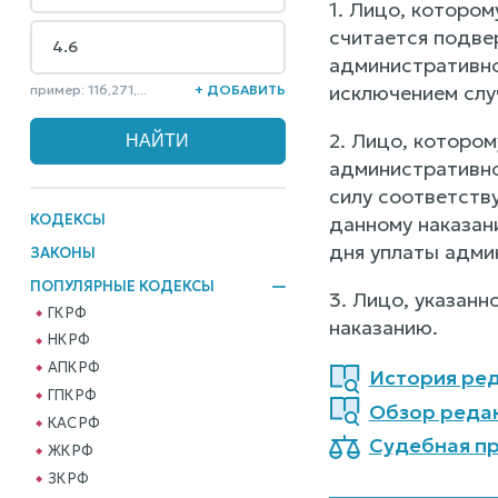
1. Лицо, которо
считается подве
административног
исключением слу
пример: 116,271,...
+ ДОБАВИТЬ
2. Лицо, которо
административно
силу соответств
КОДЕКСЫ
данному наказани
дня уплаты адми
ЗАКОНЫ
ПОПУЛЯРНЫЕ КОДЕКСЫ
3. Лицо, указанн
ГК РФ
наказанию.
НК РФ
АПК РФ
История ред
ГПК РФ
Обзор реда
КАС РФ
Судебная пр
ЖК РФ
ЗК РФ