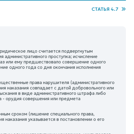
СТАТЬЯ 4.7
 юридическое лицо считается подвергнутым
я административного проступка; исчисление
й раз или ему предшествовало совершение одного
ние одного года со дня окончания исполнения
мущественные права нарушителя (административного
ния наказания совпадает с датой добровольного или
зыскания в виде административного штрафа либо
 - орудия совершения или предмета
нным сроком (лишение специального права,
я наказания указывается в постановлении о его