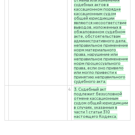
отмены или изменения
судебных актов в
кассационном порядке
кассационным судом
общей юрисдикции
являются несоответствие
выводов, изложенных в
обжалованном судебном
акте, обстоятельствам
административного дела,
неправильное применение
норм материального
права, нарушение или
неправильное применение
норм процессуального
права, если оно привело
или могло привести к
принятию неправильного
судебного акта.
4
3. Судебный акт
подлежит безусловной
отмене кассационным
судом общей юрисдикции
в случаях, указанных в
части 1 статьи 310
настоящего Кодекса.