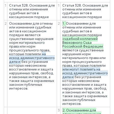
1
Статья 328. Основания для
1
Статья 328. Основания для
отмены или изменения
отмены или изменения
судебных актов в
судебных актов в
кассационном порядке
кассационном порядке
2
Основаниями для отмены
2
1.
Основаниями для
или изменения судебных
отмены или изменения
актов в кассационном
судебных актов в
порядке являются
кассационном порядке
существенные нарушения
судебной коллегией
норм материального
Верховного Суда
права или норм
Российской Федерации
процессуального права,
являются существенные
которые повлияли
на
нарушения норм
исход административного
материального права или
дела и
без устранения
норм процессуального
которых невозможны
права, которые повлияли
восстановление и защита
или могут повлиять на
нарушенных прав, свобод
исход административного
и законных интересов, а
дела и
без устранения
также защита охраняемых
которых невозможны
законом публичных
восстановление и защита
интересов.
нарушенных прав, свобод
и законных интересов, а
также защита охраняемых
законом публичных
интересов.
3
2. Основаниями для