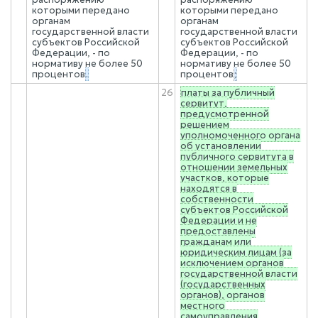
которыми передано
которыми передано
органам
органам
государственной власти
государственной власти
субъектов Российской
субъектов Российской
Федерации, - по
Федерации, - по
нормативу не более 50
нормативу не более 50
процентов
.
процентов
;
26
платы за публичный
сервитут,
предусмотренной
решением
уполномоченного органа
об установлении
публичного сервитута в
отношении земельных
участков, которые
находятся в
собственности
субъектов Российской
Федерации и не
предоставлены
гражданам или
юридическим лицам (за
исключением органов
государственной власти
(государственных
органов), органов
местного
самоуправления