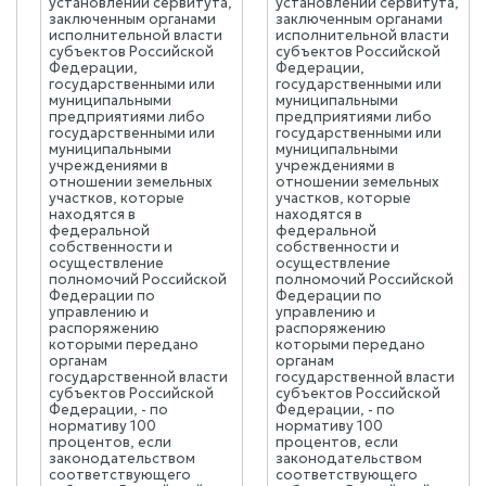
установлении сервитута,
установлении сервитута,
заключенным органами
заключенным органами
исполнительной власти
исполнительной власти
субъектов Российской
субъектов Российской
Федерации,
Федерации,
государственными или
государственными или
муниципальными
муниципальными
предприятиями либо
предприятиями либо
государственными или
государственными или
муниципальными
муниципальными
учреждениями в
учреждениями в
отношении земельных
отношении земельных
участков, которые
участков, которые
находятся в
находятся в
федеральной
федеральной
собственности и
собственности и
осуществление
осуществление
полномочий Российской
полномочий Российской
Федерации по
Федерации по
управлению и
управлению и
распоряжению
распоряжению
которыми передано
которыми передано
органам
органам
государственной власти
государственной власти
субъектов Российской
субъектов Российской
Федерации, - по
Федерации, - по
нормативу 100
нормативу 100
процентов, если
процентов, если
законодательством
законодательством
соответствующего
соответствующего