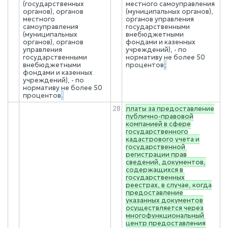
(государственных
местного самоуправления
органов), органов
(муниципальных органов),
местного
органов управления
самоуправления
государственными
(муниципальных
внебюджетными
органов), органов
фондами и казенных
управления
учреждений), - по
государственными
нормативу не более 50
внебюджетными
процентов
;
фондами и казенных
учреждений), - по
нормативу не более 50
процентов
.
28
платы за предоставление
публично-правовой
компанией в сфере
государственного
кадастрового учета и
государственной
регистрации прав
сведений, документов,
содержащихся в
государственных
реестрах, в случае, когда
предоставление
указанных документов
осуществляется через
многофункциональный
центр предоставления