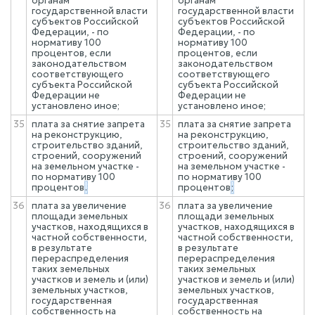
органам
органам
государственной власти
государственной власти
субъектов Российской
субъектов Российской
Федерации, - по
Федерации, - по
нормативу 100
нормативу 100
процентов, если
процентов, если
законодательством
законодательством
соответствующего
соответствующего
субъекта Российской
субъекта Российской
Федерации не
Федерации не
установлено иное;
установлено иное;
35
плата за снятие запрета
35
плата за снятие запрета
на реконструкцию,
на реконструкцию,
строительство зданий,
строительство зданий,
строений, сооружений
строений, сооружений
на земельном участке -
на земельном участке -
по нормативу 100
по нормативу 100
процентов
.
процентов
;
36
плата за увеличение
36
плата за увеличение
площади земельных
площади земельных
участков, находящихся в
участков, находящихся в
частной собственности,
частной собственности,
в результате
в результате
перераспределения
перераспределения
таких земельных
таких земельных
участков и земель и (или)
участков и земель и (или)
земельных участков,
земельных участков,
государственная
государственная
собственность на
собственность на