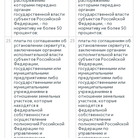
распоряжению
распоряжению
которыми передано
которыми передано
органам
органам
государственной власти
государственной власти
субъектов Российской
субъектов Российской
Федерации, - по
Федерации, - по
нормативу не более 50
нормативу не более 50
процентов;
процентов;
25
платы по соглашениям об
25
платы по соглашениям об
установлении сервитута,
установлении сервитута,
заключенным органами
заключенным органами
исполнительной власти
исполнительной власти
субъектов Российской
субъектов Российской
Федерации,
Федерации,
государственными или
государственными или
муниципальными
муниципальными
предприятиями либо
предприятиями либо
государственными или
государственными или
муниципальными
муниципальными
учреждениями в
учреждениями в
отношении земельных
отношении земельных
участков, которые
участков, которые
находятся в
находятся в
федеральной
федеральной
собственности и
собственности и
осуществление
осуществление
полномочий Российской
полномочий Российской
Федерации по
Федерации по
управлению и
управлению и
распоряжению
распоряжению