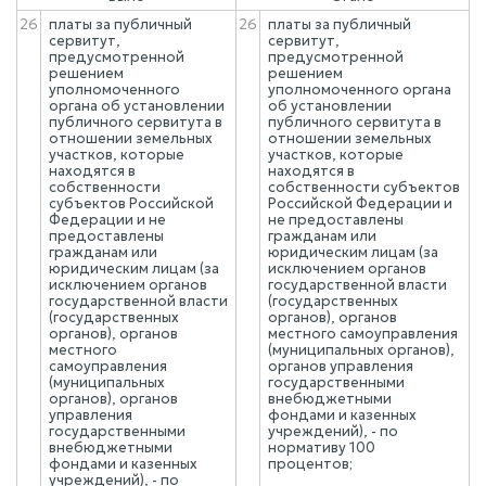
26
платы за публичный
26
платы за публичный
сервитут,
сервитут,
предусмотренной
предусмотренной
решением
решением
уполномоченного
уполномоченного органа
органа об установлении
об установлении
публичного сервитута в
публичного сервитута в
отношении земельных
отношении земельных
участков, которые
участков, которые
находятся в
находятся в
собственности
собственности субъектов
субъектов Российской
Российской Федерации и
Федерации и не
не предоставлены
предоставлены
гражданам или
гражданам или
юридическим лицам (за
юридическим лицам (за
исключением органов
исключением органов
государственной власти
государственной власти
(государственных
(государственных
органов), органов
органов), органов
местного самоуправления
местного
(муниципальных органов),
самоуправления
органов управления
(муниципальных
государственными
органов), органов
внебюджетными
управления
фондами и казенных
государственными
учреждений), - по
внебюджетными
нормативу 100
фондами и казенных
процентов;
учреждений), - по