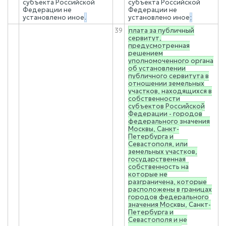
субъекта Российской
субъекта Российской
Федерации не
Федерации не
установлено иное
.
установлено иное
;
39
плата за публичный
сервитут,
предусмотренная
решением
уполномоченного органа
об установлении
публичного сервитута в
отношении земельных
участков, находящихся в
собственности
субъектов Российской
Федерации - городов
федерального значения
Москвы, Санкт-
Петербурга и
Севастополя, или
земельных участков,
государственная
собственность на
которые не
разграничена, которые
расположены в границах
городов федерального
значения Москвы, Санкт-
Петербурга и
Севастополя и не