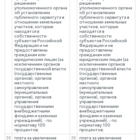
решением
решением
уполномоченного органа
уполномоченного органа
об установлении
об установлении
публичного сервитута в
публичного сервитута в
отношении земельных
отношении земельных
участков, которые
участков, которые
находятся в
находятся в
собственности
собственности
субъектов Российской
субъектов Российской
Федерации и не
Федерации и не
предоставлены
предоставлены
гражданам или
гражданам или
юридическим лицам (за
юридическим лицам (за
исключением органов
исключением органов
государственной власти
государственной власти
(государственных
(государственных
органов), органов
органов), органов
местного
местного
самоуправления
самоуправления
(муниципальных
(муниципальных
органов), органов
органов), органов
управления
управления
государственными
государственными
внебюджетными
внебюджетными
фондами и казенных
фондами и казенных
учреждений), - по
учреждений), - по
нормативу 100
нормативу 100
процентов;
процентов;
38
плата за увеличение
38
плата за увеличение