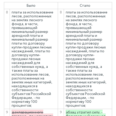
Было
Стало
8
платы за использование
8
платы за использование
лесов, расположенных
лесов, расположенных
на землях лесного
на землях лесного
фонда, в части,
фонда, в части,
превышающей
превышающей
минимальный размер
минимальный размер
арендной платы и
арендной платы и
минимальный размер
минимальный размер
платы по договору
платы по договору
купли-продажи лесных
купли-продажи лесных
насаждений, платы по
насаждений, платы по
договору купли-
договору купли-
продажи лесных
продажи лесных
насаждений для
насаждений для
собственных нужд, а
собственных нужд, а
также платы за
также платы за
использование лесов,
использование лесов,
расположенных на
расположенных на
землях иных категорий,
землях иных категорий,
находящихся в
находящихся в
собственности
собственности
субъектов Российской
субъектов Российской
Федерации, - по
Федерации, - по
нормативу 100
нормативу 100
процентов;
процентов;
9
декларационного
9
абзац утратил силу. -