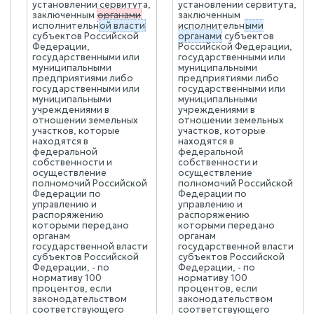
установлении сервитута,
установлении сервитута,
заключенным
органами
заключенным
исполнительн
ой власти
исполнительн
ыми
субъектов Российской
органами
субъектов
Федерации,
Российской Федерации,
государственными или
государственными или
муниципальными
муниципальными
предприятиями либо
предприятиями либо
государственными или
государственными или
муниципальными
муниципальными
учреждениями в
учреждениями в
отношении земельных
отношении земельных
участков, которые
участков, которые
находятся в
находятся в
федеральной
федеральной
собственности и
собственности и
осуществление
осуществление
полномочий Российской
полномочий Российской
Федерации по
Федерации по
управлению и
управлению и
распоряжению
распоряжению
которыми передано
которыми передано
органам
органам
государственной власти
государственной власти
субъектов Российской
субъектов Российской
Федерации, - по
Федерации, - по
нормативу 100
нормативу 100
процентов, если
процентов, если
законодательством
законодательством
соответствующего
соответствующего