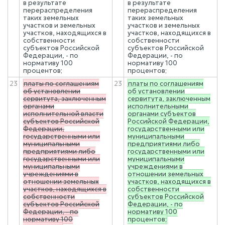
в результате
в результате
перераспределения
перераспределения
таких земельных
таких земельных
участков и земельных
участков и земельных
участков, находящихся в
участков, находящихся в
собственности
собственности
субъектов Российской
субъектов Российской
Федерации, - по
Федерации, - по
нормативу 100
нормативу 100
процентов;
процентов;
23
платы по соглашениям
23
платы по соглашениям
об установлении
об установлении
сервитута, заключенным
сервитута, заключенным
органами
исполнительными
исполнительной власти
органами субъектов
субъектов Российской
Российской Федерации,
Федерации,
государственными или
государственными или
муниципальными
муниципальными
предприятиями либо
предприятиями либо
государственными или
государственными или
муниципальными
муниципальными
учреждениями в
учреждениями в
отношении земельных
отношении земельных
участков, находящихся в
участков, находящихся в
собственности
собственности
субъектов Российской
субъектов Российской
Федерации, - по
Федерации, - по
нормативу 100
нормативу 100
процентов;