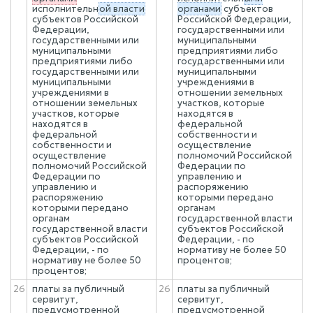
исполнительн
ой власти
органами
субъектов
субъектов Российской
Российской Федерации,
Федерации,
государственными или
государственными или
муниципальными
муниципальными
предприятиями либо
предприятиями либо
государственными или
государственными или
муниципальными
муниципальными
учреждениями в
учреждениями в
отношении земельных
отношении земельных
участков, которые
участков, которые
находятся в
находятся в
федеральной
федеральной
собственности и
собственности и
осуществление
осуществление
полномочий Российской
полномочий Российской
Федерации по
Федерации по
управлению и
управлению и
распоряжению
распоряжению
которыми передано
которыми передано
органам
органам
государственной власти
государственной власти
субъектов Российской
субъектов Российской
Федерации, - по
Федерации, - по
нормативу не более 50
нормативу не более 50
процентов;
процентов;
26
платы за публичный
26
платы за публичный
сервитут,
сервитут,
предусмотренной
предусмотренной