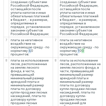
созданных субъектами
созданных субъектами
Российской Федерации,
Российской Федерации,
остающейся после
остающейся после
уплаты налогов и иных
уплаты налогов и иных
обязательных платежей
обязательных платежей
в бюджет, - в размерах,
в бюджет, - в размерах,
определяемых в
определяемых в
порядке, установленном
порядке, установленном
законами субъектов
законами субъектов
Российской Федерации;
Российской Федерации;
7
платы за негативное
7
платы за негативное
воздействие на
воздействие на
окружающую среду - по
окружающую среду - по
нормативу
4
0
нормативу
1
0
0
процентов;
процентов;
8
платы за использование
8
платы за использование
лесов, расположенных
лесов, расположенных на
на землях лесного
землях лесного фонда, в
фонда, в части,
части, превышающей
превышающей
минимальный размер
минимальный размер
арендной платы и
арендной платы и
минимальный размер
минимальный размер
платы по договору
платы по договору
купли-продажи лесных
купли-продажи лесных
насаждений, платы по
насаждений, платы по
договору купли-
договору купли-
продажи лесных
продажи лесных
насаждений для