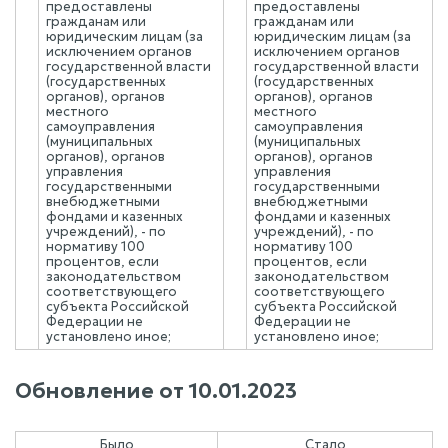
предоставлены
предоставлены
гражданам или
гражданам или
юридическим лицам (за
юридическим лицам (за
исключением органов
исключением органов
государственной власти
государственной власти
(государственных
(государственных
органов), органов
органов), органов
местного
местного
самоуправления
самоуправления
(муниципальных
(муниципальных
органов), органов
органов), органов
управления
управления
государственными
государственными
внебюджетными
внебюджетными
фондами и казенных
фондами и казенных
учреждений), - по
учреждений), - по
нормативу 100
нормативу 100
процентов, если
процентов, если
законодательством
законодательством
соответствующего
соответствующего
субъекта Российской
субъекта Российской
Федерации не
Федерации не
установлено иное;
установлено иное;
Обновление от
10.01.2023
Было
Стало