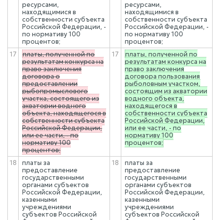
ресурсами,
ресурсами,
находящимися в
находящимися в
собственности субъекта
собственности субъекта
Российской Федерации, -
Российской Федерации, -
по нормативу 100
по нормативу 100
процентов;
процентов;
17
платы, полученной по
17
платы, полученной по
результатам конкурса на
результатам конкурса на
право заключения
право заключения
договора о
договора пользования
предоставлении
рыболовным участком,
рыбопромыслового
состоящим из акватории
участка, состоящего из
водного объекта,
акватории водного
находящегося в
объекта, находящегося в
собственности субъекта
собственности субъекта
Российской Федерации,
Российской Федерации,
или ее части, - по
или ее части, - по
нормативу 100
нормативу 100
процентов;
процентов;
18
платы за
18
платы за
предоставление
предоставление
государственными
государственными
органами субъектов
органами субъектов
Российской Федерации,
Российской Федерации,
казенными
казенными
учреждениями
учреждениями
субъектов Российской
субъектов Российской