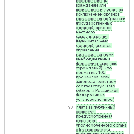
предоставлены
гражданам или
юридическим лицам (за
исключением органов
государственной власти
(государственных
органов), органов
местного
самоуправления
(муниципальных
органов), органов
управления
государственными
внебюджетными
фондами и казенных
учреждений), - по
нормативу 100
процентов, если
законодательством
соответствующего
субъекта Российской
Федерации не
установлено иное;
40
плата за публичный
сервитут,
предусмотренная
решением
уполномоченного органа
об установлении