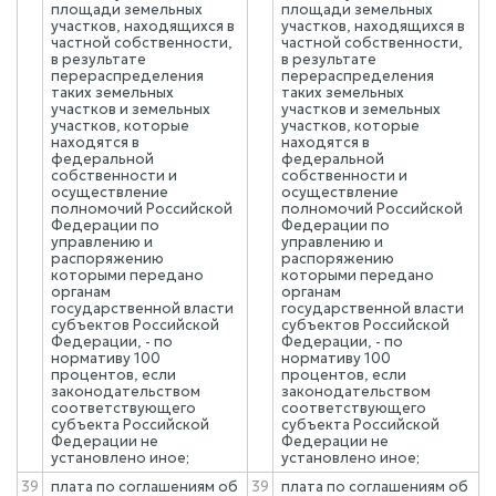
площади земельных
площади земельных
участков, находящихся в
участков, находящихся в
частной собственности,
частной собственности,
в результате
в результате
перераспределения
перераспределения
таких земельных
таких земельных
участков и земельных
участков и земельных
участков, которые
участков, которые
находятся в
находятся в
федеральной
федеральной
собственности и
собственности и
осуществление
осуществление
полномочий Российской
полномочий Российской
Федерации по
Федерации по
управлению и
управлению и
распоряжению
распоряжению
которыми передано
которыми передано
органам
органам
государственной власти
государственной власти
субъектов Российской
субъектов Российской
Федерации, - по
Федерации, - по
нормативу 100
нормативу 100
процентов, если
процентов, если
законодательством
законодательством
соответствующего
соответствующего
субъекта Российской
субъекта Российской
Федерации не
Федерации не
установлено иное;
установлено иное;
39
плата по соглашениям об
39
плата по соглашениям об