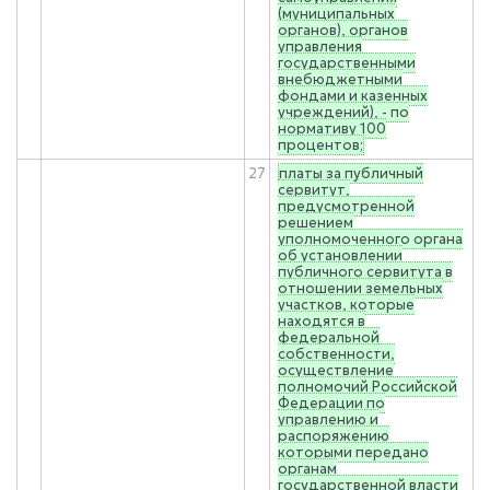
(муниципальных
органов), органов
управления
государственными
внебюджетными
фондами и казенных
учреждений), - по
нормативу 100
процентов;
27
платы за публичный
сервитут,
предусмотренной
решением
уполномоченного органа
об установлении
публичного сервитута в
отношении земельных
участков, которые
находятся в
федеральной
собственности,
осуществление
полномочий Российской
Федерации по
управлению и
распоряжению
которыми передано
органам
государственной власти