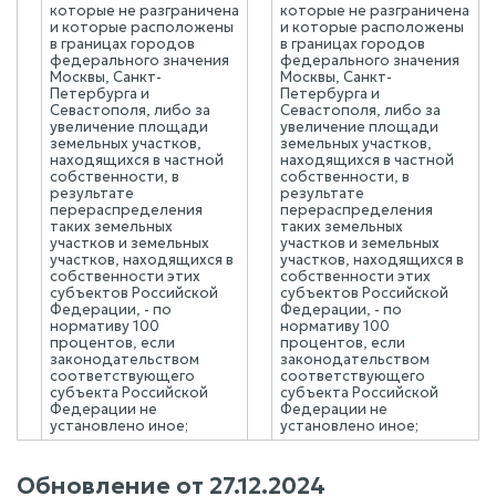
которые не разграничена
которые не разграничена
и которые расположены
и которые расположены
в границах городов
в границах городов
федерального значения
федерального значения
Москвы, Санкт-
Москвы, Санкт-
Петербурга и
Петербурга и
Севастополя, либо за
Севастополя, либо за
увеличение площади
увеличение площади
земельных участков,
земельных участков,
находящихся в частной
находящихся в частной
собственности, в
собственности, в
результате
результате
перераспределения
перераспределения
таких земельных
таких земельных
участков и земельных
участков и земельных
участков, находящихся в
участков, находящихся в
собственности этих
собственности этих
субъектов Российской
субъектов Российской
Федерации, - по
Федерации, - по
нормативу 100
нормативу 100
процентов, если
процентов, если
законодательством
законодательством
соответствующего
соответствующего
субъекта Российской
субъекта Российской
Федерации не
Федерации не
установлено иное;
установлено иное;
Обновление от
27.12.2024