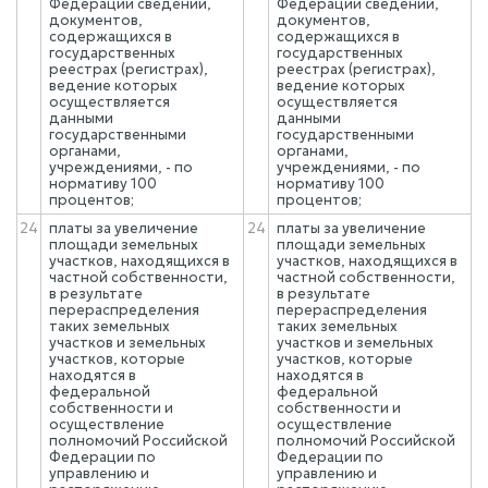
Федерации сведений,
Федерации сведений,
документов,
документов,
содержащихся в
содержащихся в
государственных
государственных
реестрах (регистрах),
реестрах (регистрах),
ведение которых
ведение которых
осуществляется
осуществляется
данными
данными
государственными
государственными
органами,
органами,
учреждениями, - по
учреждениями, - по
нормативу 100
нормативу 100
процентов;
процентов;
24
платы за увеличение
24
платы за увеличение
площади земельных
площади земельных
участков, находящихся в
участков, находящихся в
частной собственности,
частной собственности,
в результате
в результате
перераспределения
перераспределения
таких земельных
таких земельных
участков и земельных
участков и земельных
участков, которые
участков, которые
находятся в
находятся в
федеральной
федеральной
собственности и
собственности и
осуществление
осуществление
полномочий Российской
полномочий Российской
Федерации по
Федерации по
управлению и
управлению и