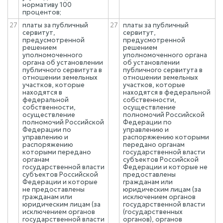
нормативу 100
процентов;
27
платы за публичный
27
платы за публичный
сервитут,
сервитут,
предусмотренной
предусмотренной
решением
решением
уполномоченного
уполномоченного органа
органа об установлении
об установлении
публичного сервитута в
публичного сервитута в
отношении земельных
отношении земельных
участков, которые
участков, которые
находятся в
находятся в федеральной
федеральной
собственности,
собственности,
осуществление
осуществление
полномочий Российской
полномочий Российской
Федерации по
Федерации по
управлению и
управлению и
распоряжению которыми
распоряжению
передано органам
которыми передано
государственной власти
органам
субъектов Российской
государственной власти
Федерации и которые не
субъектов Российской
предоставлены
Федерации и которые
гражданам или
не предоставлены
юридическим лицам (за
гражданам или
исключением органов
юридическим лицам (за
государственной власти
исключением органов
(государственных
государственной власти
органов), органов