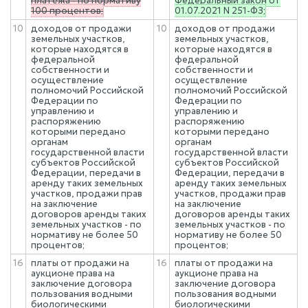
платежа - по нормативу
Федеральный закон от
100 процентов;
01.07.2021 N 251-ФЗ;
10
доходов от продажи
10
доходов от продажи
земельных участков,
земельных участков,
которые находятся в
которые находятся в
федеральной
федеральной
собственности и
собственности и
осуществление
осуществление
полномочий Российской
полномочий Российской
Федерации по
Федерации по
управлению и
управлению и
распоряжению
распоряжению
которыми передано
которыми передано
органам
органам
государственной власти
государственной власти
субъектов Российской
субъектов Российской
Федерации, передачи в
Федерации, передачи в
аренду таких земельных
аренду таких земельных
участков, продажи прав
участков, продажи прав
на заключение
на заключение
договоров аренды таких
договоров аренды таких
земельных участков - по
земельных участков - по
нормативу не более 50
нормативу не более 50
процентов;
процентов;
16
платы от продажи на
16
платы от продажи на
аукционе права на
аукционе права на
заключение договора
заключение договора
пользования водными
пользования водными
биологическими
биологическими