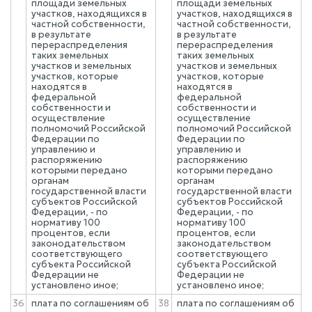
площади земельных
площади земельных
участков, находящихся в
участков, находящихся в
частной собственности,
частной собственности,
в результате
в результате
перераспределения
перераспределения
таких земельных
таких земельных
участков и земельных
участков и земельных
участков, которые
участков, которые
находятся в
находятся в
федеральной
федеральной
собственности и
собственности и
осуществление
осуществление
полномочий Российской
полномочий Российской
Федерации по
Федерации по
управлению и
управлению и
распоряжению
распоряжению
которыми передано
которыми передано
органам
органам
государственной власти
государственной власти
субъектов Российской
субъектов Российской
Федерации, - по
Федерации, - по
нормативу 100
нормативу 100
процентов, если
процентов, если
законодательством
законодательством
соответствующего
соответствующего
субъекта Российской
субъекта Российской
Федерации не
Федерации не
установлено иное;
установлено иное;
36
плата по соглашениям об
38
плата по соглашениям об