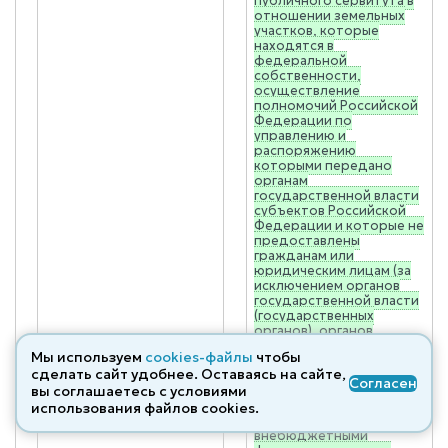
публичного сервитута в
отношении земельных
участков, которые
находятся в
федеральной
собственности,
осуществление
полномочий Российской
Федерации по
управлению и
распоряжению
которыми передано
органам
государственной власти
субъектов Российской
Федерации и которые не
предоставлены
гражданам или
юридическим лицам (за
исключением органов
государственной власти
(государственных
органов), органов
местного
Мы используем
cookies-файлы
чтобы
самоуправления
сделать сайт удобнее. Оставаясь на сайте,
(муниципальных
Согласен
вы соглашаетесь с условиями
органов), органов
управления
использования файлов cооkies.
государственными
внебюджетными