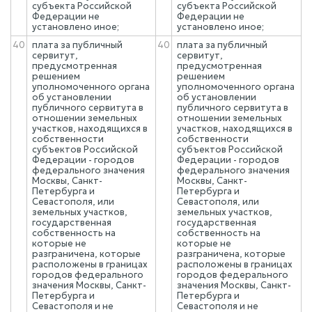
субъекта Российской
субъекта Российской
Федерации не
Федерации не
установлено иное;
установлено иное;
40
плата за публичный
40
плата за публичный
сервитут,
сервитут,
предусмотренная
предусмотренная
решением
решением
уполномоченного органа
уполномоченного органа
об установлении
об установлении
публичного сервитута в
публичного сервитута в
отношении земельных
отношении земельных
участков, находящихся в
участков, находящихся в
собственности
собственности
субъектов Российской
субъектов Российской
Федерации - городов
Федерации - городов
федерального значения
федерального значения
Москвы, Санкт-
Москвы, Санкт-
Петербурга и
Петербурга и
Севастополя, или
Севастополя, или
земельных участков,
земельных участков,
государственная
государственная
собственность на
собственность на
которые не
которые не
разграничена, которые
разграничена, которые
расположены в границах
расположены в границах
городов федерального
городов федерального
значения Москвы, Санкт-
значения Москвы, Санкт-
Петербурга и
Петербурга и
Севастополя и не
Севастополя и не