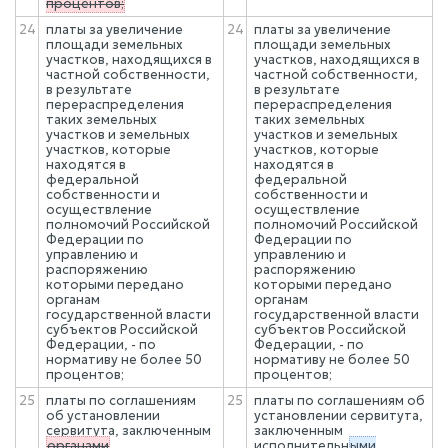
процентов;
24
платы за увеличение
24
платы за увеличение
площади земельных
площади земельных
участков, находящихся в
участков, находящихся в
частной собственности,
частной собственности,
в результате
в результате
перераспределения
перераспределения
таких земельных
таких земельных
участков и земельных
участков и земельных
участков, которые
участков, которые
находятся в
находятся в
федеральной
федеральной
собственности и
собственности и
осуществление
осуществление
полномочий Российской
полномочий Российской
Федерации по
Федерации по
управлению и
управлению и
распоряжению
распоряжению
которыми передано
которыми передано
органам
органам
государственной власти
государственной власти
субъектов Российской
субъектов Российской
Федерации, - по
Федерации, - по
нормативу не более 50
нормативу не более 50
процентов;
процентов;
25
платы по соглашениям
25
платы по соглашениям об
об установлении
установлении сервитута,
сервитута, заключенным
заключенным
органами
исполнительн
ыми