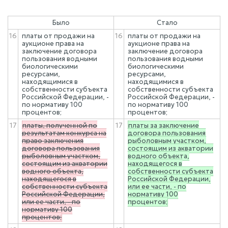
Было
Стало
16
платы от продажи на
16
платы от продажи на
аукционе права на
аукционе права на
заключение договора
заключение договора
пользования водными
пользования водными
биологическими
биологическими
ресурсами,
ресурсами,
находящимися в
находящимися в
собственности субъекта
собственности субъекта
Российской Федерации, -
Российской Федерации, -
по нормативу 100
по нормативу 100
процентов;
процентов;
17
платы, полученной по
17
платы за заключение
результатам конкурса на
договора пользования
право заключения
рыболовным участком,
договора пользования
состоящим из акватории
рыболовным участком,
водного объекта,
состоящим из акватории
находящегося в
водного объекта,
собственности субъекта
находящегося в
Российской Федерации,
собственности субъекта
или ее части, - по
Российской Федерации,
нормативу 100
или ее части, - по
процентов;
нормативу 100
процентов;