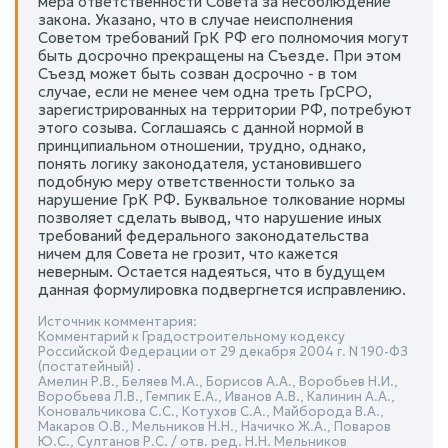
мера ответственности Совета за несоблюдение
закона. Указано, что в случае неисполнения
Советом требований ГрК РФ его полномочия могут
быть досрочно прекращены на Съезде. При этом
Съезд может быть созван досрочно - в том
случае, если не менее чем одна треть ГрСРО,
зарегистрированных на территории РФ, потребуют
этого созыва. Соглашаясь с данной нормой в
принципиальном отношении, трудно, однако,
понять логику законодателя, установившего
подобную меру ответственности только за
нарушение ГрК РФ. Буквальное толкование нормы
позволяет сделать вывод, что нарушение иных
требований федерального законодательства
ничем для Совета не грозит, что кажется
неверным. Остается надеяться, что в будущем
данная формулировка подвергнется исправлению.
Источник комментария:
Комментарий к Градостроительному кодексу
Российской Федерации от 29 декабря 2004 г. N 190-ФЗ
(постатейный) .
Амелин Р.В., Беляев М.А., Борисов А.А., Воробьев Н.И.,
Воробьева Л.В., Гемпик Е.А., Иванов А.В., Калинин А.А.,
Коновальчикова С.С., Котухов С.А., Майборода В.А.,
Макаров О.В., Мельников Н.Н., Начичко Ж.А., Поваров
Ю.С., Султанов Р.С. / отв. ред. Н.Н. Мельников