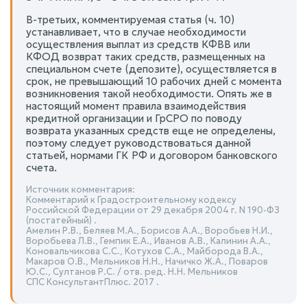
В-третьих, комментируемая статья (ч. 10)
устанавливает, что в случае необходимости
осуществления выплат из средств КФВВ или
КФОД возврат таких средств, размещенных на
специальном счете (депозите), осуществляется в
срок, не превышающий 10 рабочих дней с момента
возникновения такой необходимости. Опять же в
настоящий момент правила взаимодействия
кредитной организации и ГрСРО по поводу
возврата указанных средств еще не определены,
поэтому следует руководствоваться данной
статьей, нормами ГК РФ и договором банковского
счета.
Источник комментария:
Комментарий к Градостроительному кодексу
Российской Федерации от 29 декабря 2004 г. N 190-ФЗ
(постатейный) .
Амелин Р.В., Беляев М.А., Борисов А.А., Воробьев Н.И.,
Воробьева Л.В., Гемпик Е.А., Иванов А.В., Калинин А.А.,
Коновальчикова С.С., Котухов С.А., Майборода В.А.,
Макаров О.В., Мельников Н.Н., Начичко Ж.А., Поваров
Ю.С., Султанов Р.С. / отв. ред. Н.Н. Мельников
СПС КонсультантПлюс. 2017 .