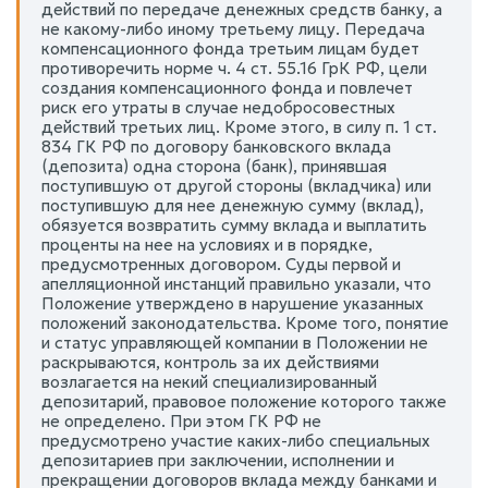
действий по передаче денежных средств банку, а
не какому-либо иному третьему лицу. Передача
компенсационного фонда третьим лицам будет
противоречить норме ч. 4 ст. 55.16 ГрК РФ, цели
создания компенсационного фонда и повлечет
риск его утраты в случае недобросовестных
действий третьих лиц. Кроме этого, в силу п. 1 ст.
834 ГК РФ по договору банковского вклада
(депозита) одна сторона (банк), принявшая
поступившую от другой стороны (вкладчика) или
поступившую для нее денежную сумму (вклад),
обязуется возвратить сумму вклада и выплатить
проценты на нее на условиях и в порядке,
предусмотренных договором. Суды первой и
апелляционной инстанций правильно указали, что
Положение утверждено в нарушение указанных
положений законодательства. Кроме того, понятие
и статус управляющей компании в Положении не
раскрываются, контроль за их действиями
возлагается на некий специализированный
депозитарий, правовое положение которого также
не определено. При этом ГК РФ не
предусмотрено участие каких-либо специальных
депозитариев при заключении, исполнении и
прекращении договоров вклада между банками и