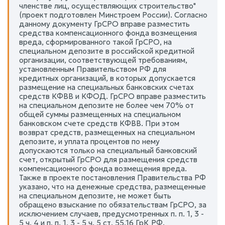
членстве лиц, осуществляющих строительство"
(проект подготовлен Минстроем России). Согласно
данному документу ГрСРО вправе разместить
средства компенсационного фонда возмещения
вреда, сформированного такой ГрСРО, на
специальном депозите в российской кредитной
организации, соответствующей требованиям,
установленным Правительством РФ для
кредитных организаций, в которых допускается
размещение на специальных банковских счетах
средств КФВВ и КФОД. ГрСРО вправе разместить
на специальном депозите не более чем 70% от
общей суммы размещенных на специальном
банковском счете средств КФВВ. При этом
возврат средств, размещенных на специальном
депозите, и уплата процентов по нему
допускаются только на специальный банковский
счет, открытый ГрСРО для размещения средств
компенсационного фонда возмещения вреда.
Также в проекте постановления Правительства РФ
указано, что на денежные средства, размещенные
на специальном депозите, не может быть
обращено взыскание по обязательствам ГрСРО, за
исключением случаев, предусмотренных п. п. 1, 3 -
5 ч. 4 и п. п. 1, 3 - 5 ч. 5 ст. 55.16 ГрК РФ.