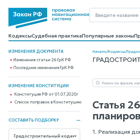
Кодексы
Судебная практика
Популярные законы
П
Калькуляторы
Справочные материалы
Образцы до
ИЗМЕНЕНИЯ ДОКУМЕНТА
Начало
/
Кодексы
/
Градо
ГРАДОСТРОИТЕ
Изменения статьи 26 ГрК РФ
Последние изменения ГрК РФ
ИЗМЕНЕНИЕ КОНСТИТУЦИИ
Конституция РФ от 01.07.2020г
Статья 2
Cписок поправок в Конституцию
планиров
СОСТАВИТЬ ПОДБОРКУ
1. Реализация д