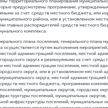
хемы территориального планирования муниципальн
торые предусмотрены программами, утвержденны
уемыми за счет средств местного бюджета, или н
униципального района, или в установленном мест
ми главных распорядителей средств местного бю
мунального комплекса.
нерального плана поселения, генерального плана м
га осуществляется путем выполнения мероприятий
естной администрацией поселения, местной адми
городского округа и реализуемыми за счет средс
и местной администрации поселения, местной адм
ородского округа, или в установленном местной а
муниципального округа, местной администрацией 
средств местного бюджета, программами комплек
поселений, муниципальных округов, городских окр
фраструктуры поселений, муниципальных округов, 
ной инфраструктуры поселений, муниципальных окр
 программами организаций коммунального компле