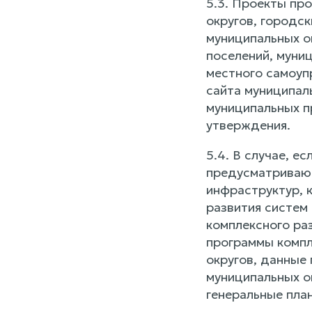
5.3. Проекты пр
округов, городс
муниципальных о
поселений, муни
местного самоуп
сайта муниципал
муниципальных п
утверждения.
5.4. В случае, е
предусматривающ
инфраструктур, 
развития систем
комплексного ра
программы компл
округов, данные
муниципальных о
генеральные план