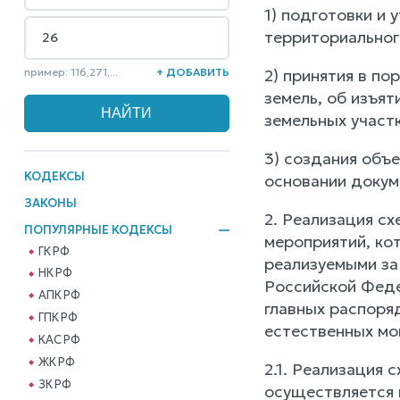
1) подготовки и
территориальног
пример: 116,271,...
+ ДОБАВИТЬ
2) принятия в п
земель, об изъят
земельных участк
3) создания объе
КОДЕКСЫ
основании докум
ЗАКОНЫ
2. Реализация с
ПОПУЛЯРНЫЕ КОДЕКСЫ
мероприятий, ко
ГК РФ
реализуемыми за
НК РФ
Российской Феде
АПК РФ
главных распоря
ГПК РФ
естественных мо
КАС РФ
ЖК РФ
2.1. Реализация
ЗК РФ
осуществляется 