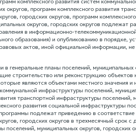
ограмм комплексного развития систем коммунальн
ких округов, программ комплексного развития тра
кругов, городских округов, программ комплексног
ципальных округов, городских округов подлежат 
равления в информационно-телекоммуникационной 
ьного образования) и опубликованию в порядке, у
равовых актов, иной официальной информации, не 
сли в генеральные планы поселений, муниципальных
ие строительство или реконструкцию объектов к
которые являются объектами местного значения и 
 коммунальной инфраструктуры поселений, муницип
звития транспортной инфраструктуры поселений, м
ексного развития социальной инфраструктуры пос
 программы подлежат приведению в соответствие 
кругов, городских округов в трехмесячный срок с
ы поселений, муниципальных округов, городских о