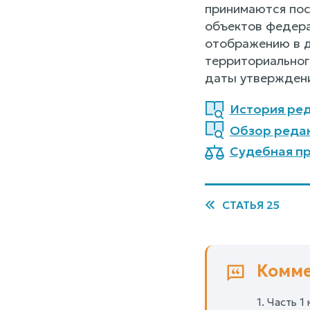
принимаются пос
объектов федера
отображению в д
территориальног
даты утверждени
История ред
Обзор реда
Судебная пр
СТАТЬЯ 25
Комме
1. Часть 