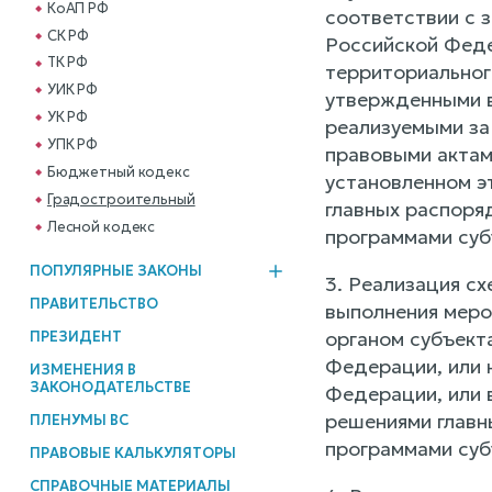
КоАП РФ
соответствии с 
СК РФ
Российской Феде
ТК РФ
территориальног
УИК РФ
утвержденными в
УК РФ
реализуемыми за
УПК РФ
правовыми актам
Бюджетный кодекс
установленном э
Градостроительный
главных распоря
Лесной кодекс
программами суб
ПОПУЛЯРНЫЕ ЗАКОНЫ
3. Реализация с
ПРАВИТЕЛЬСТВО
выполнения меро
органом субъект
ПРЕЗИДЕНТ
Федерации, или 
ИЗМЕНЕНИЯ В
ЗАКОНОДАТЕЛЬСТВЕ
Федерации, или 
решениями главн
ПЛЕНУМЫ ВС
программами суб
ПРАВОВЫЕ КАЛЬКУЛЯТОРЫ
СПРАВОЧНЫЕ МАТЕРИАЛЫ