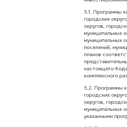
5.1. Программы 
городских округ
округов, городс
муниципальных о
муниципальных о
поселений, муни
планов соответст
представительны
настоящего Коде
комплексного ра
5.2. Программы 
городских округ
округов, городс
муниципальных о
указанными прог