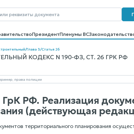
равительство
Президент
Пленумы ВС
Законодательств
говоров
Контакты
Помощь
Поиск
строительный
/
Глава 3
/
Статья 26
ЛЬНЫЙ КОДЕКС N 190-ФЗ, СТ. 26 ГРК РФ
6 ГрК РФ. Реализация доку
ания (действующая редакц
окументов территориального планирования осущест