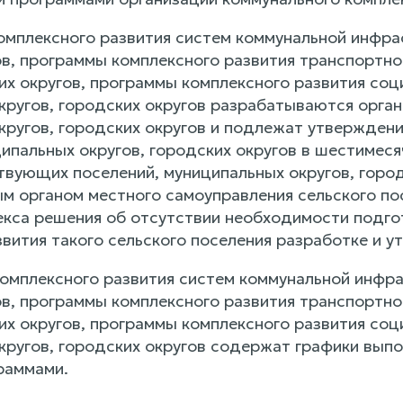
комплексного развития систем коммунальной инфра
ов, программы комплексного развития транспортн
ких округов, программы комплексного развития со
кругов, городских округов разрабатываются орган
кругов, городских округов и подлежат утвержден
ципальных округов, городских округов в шестимес
вующих поселений, муниципальных округов, городс
м органом местного самоуправления сельского по
кса решения об отсутствии необходимости подгот
звития такого сельского поселения разработке и 
комплексного развития систем коммунальной инфра
ов, программы комплексного развития транспортн
ких округов, программы комплексного развития со
кругов, городских округов содержат графики вып
раммами.