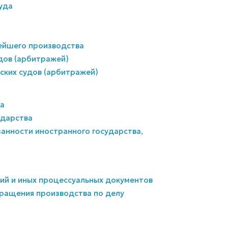
уда
нейшего производства
дов (арбитражей)
йских судов (арбитражей)
ва
ударства
занности иностранного государства,
ний и иных процессуальных документов
кращения производства по делу