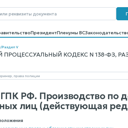
равительство
Президент
Пленумы ВС
Законодательств
говоров
Контакты
Помощь
Поиск
Ф
/
Раздел V
ПРОЦЕССУАЛЬНЫЙ КОДЕКС N 138-ФЗ, РАЗ
 ГПК РФ. Производство по д
ных лиц (действующая ред
 положения