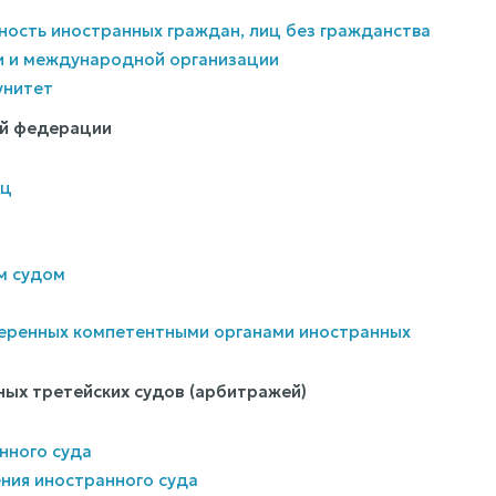
ность иностранных граждан, лиц без гражданства
и и международной организации
унитет
ой федерации
иц
м судом
оверенных компетентными органами иностранных
ных третейских судов (арбитражей)
нного суда
ния иностранного суда