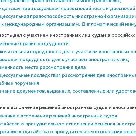
цессуальные права и обязанности иностранных лиц
жданская процессуальная правоспособность и дееспособ
оцессуальная правоспособность иностранной организаци
ки к международным организациям. Дипломатический имм
ность дел с участием иностранных лиц судам в российск
именение правил подсудности
лючительная подсудность дел с участием иностранных л
оворная подсудность дел с участием иностранных лиц
изменность места рассмотрения дела
оцессуальные последствия рассмотрения дел иностранны
ебные поручения
изнание документов, выданных, составленных или удост
ние и исполнение решений иностранных судов и иностран
знание и исполнение решений иностранных судов
атайство о принудительном исполнении решения иностра
держание ходатайства о принудительном исполнении реше