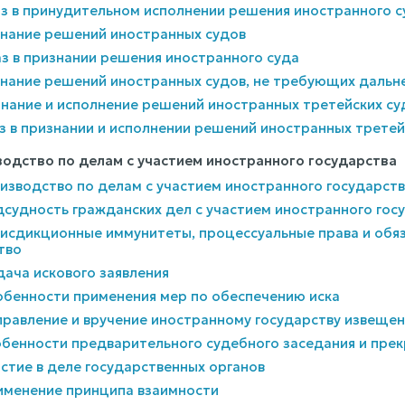
аз в принудительном исполнении решения иностранного с
знание решений иностранных судов
аз в признании решения иностранного суда
изнание решений иностранных судов, не требующих даль
знание и исполнение решений иностранных третейских су
аз в признании и исполнении решений иностранных трете
зводство по делам с участием иностранного государства
роизводство по делам с участием иностранного государст
одсудность гражданских дел с участием иностранного гос
рисдикционные иммунитеты, процессуальные права и обя
тво
одача искового заявления
собенности применения мер по обеспечению иска
аправление и вручение иностранному государству извеще
собенности предварительного судебного заседания и пре
частие в деле государственных органов
рименение принципа взаимности