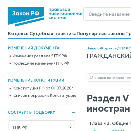
Кодексы
Судебная практика
Популярные законы
П
Калькуляторы
Справочные материалы
Образцы до
ИЗМЕНЕНИЯ ДОКУМЕНТА
Начало
/
Кодексы
/
ГПК Р
ГРАЖДАНСКИЙ 
Изменения раздела 5 ГПК РФ
Последние изменения ГПК РФ
ИЗМЕНЕНИЕ КОНСТИТУЦИИ
Конституция РФ от 01.07.2020г
Раздел V
Cписок поправок в Конституцию
иностран
СОСТАВИТЬ ПОДБОРКУ
Глава 43. Общие