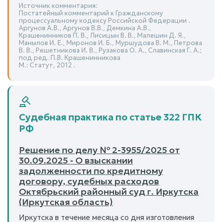
Источник комментария:
Постатейный комментарий к Гражданскому
процессуальному кодексу Российской Федерации .
Аргунов А.В., Аргунов В.В., Демкина А.В.,
Крашенинников П. В., Лисицын В. В., Малешин Д. Я.,
Манылов И. Е., Миронов И. Б., Муршудова В. М., Петрова
В. В., Решетникова И. В., Рузакова О. А., Славинская Г. А.;
под ред. П.В. Крашенинникова
М.: Статут, 2012 .
Судебная практика по статье 322 ГПК
РФ
Решение по делу № 2-3955/2025 от
30.09.2025 - О взыскании
задолженности по кредитному
договору, судебных расходов
Октябрьский районный суд г. Иркутска
(Иркутская область)
Иркутска в течение месяца со дня изготовления