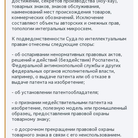
достижений, секретов производства (ноу-хау),
товарных знаков, знаков обслуживания,
наименований мест происхождения товаров,
коммерческих обозначений. Исключение
составляют объекты авторских и смежных прав,
топологии интегральных микросхем.
К подведомственности Суда по интеллектуальным
правам отнесены следующие споры:
- об оспаривании ненормативных правовых актов,
решений и действий (бездействия) Роспатента,
Федеральной антимонопольной службы и других
федеральных органов исполнительной власти,
например, о выдаче патента или об отказе в
выдаче патента на изобретение;
- об установлении патентообладателя;
- о признании недействительными патента на
изобретение, полезную модель или промышленный
образец, предоставления правовой охраны
товарному знаку;
- о досрочном прекращении правовой охраны
товарного знака в связи с его неиспользованием.