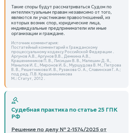
Такие споры будут рассматриваться Судом по
интеллектуальным правам независимо от того,
являются ли участниками правоотношений, из
которых возник спор, юридические лица,
индивидуальные предприниматели или иные
организации и граждане.
Источник комментария:
Постатейный комментарий к Гражданскому
процессуальному кодексу Российской Федерации .
Аргунов А.В., Аргунов В.В., Демкина А.В.,
Крашенинников П. В., Лисицын В. В., Малешин Д. Я.,
Манылов И. Е., Миронов И. Б., Муршудова В. М., Петрова
В. В., Решетникова И. В., Рузакова О. А., Славинская Г. А.;
под ред. П.В. Крашенинникова
М.: Статут, 2012 .
Судебная практика по статье 25 ГПК
РФ
Решение по делу № 2-1574/2025 от