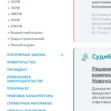
СК РФ
уничтожен
исполнени
ТК РФ
УИК РФ
Источник к
Постатейны
УК РФ
Аргунов А.В
УПК РФ
М., Петрова
Бюджетный кодекс
М.: Статут, 
Градостроительный
Лесной кодекс
ПОПУЛЯРНЫЕ ЗАКОНЫ
Судеб
ПРАВИТЕЛЬСТВО
Решени
ПРЕЗИДЕНТ
коммун
ИЗМЕНЕНИЯ В
Новоус
ЗАКОНОДАТЕЛЬСТВЕ
Доказател
ПЛЕНУМЫ ВС
предусмо
ПРАВОВЫЕ КАЛЬКУЛЯТОРЫ
обстоятел
ответчико
СПРАВОЧНЫЕ МАТЕРИАЛЫ
ОБРАЗЦЫ ДОГОВОРОВ