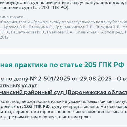
ии имущества, суд по инициативе лиц, участвующих в деле,
я решения суда (ст. 203 ГПК РФ).
омментария:
й комментарий к Гражданскому процессуальному кодексу Россий
., Аргунов В.В., Демкина А.В., Крашенинников П. В., Лисицын В. В., 
 В. В., Решетникова И. В., Рузакова О. А., Славинская Г. А.; под ред
2012 .
ная практика по статье 205 ГПК РФ
е по делу № 2-501/2025 от 29.08.2025 - О 
альных услуг
манский районный суд (Воронежская област
ьств, подтверждающих наличие уважительных причин пропуск
тренных
ст. 205 ГПК РФ
, суду не представлено. На основани
ьства, период, с которого спорное жилое помещение числитс
м и третьим лицом о пропуске истцом срока