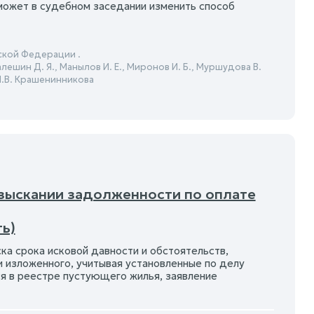
 может в судебном заседании изменить способ
ской Федерации .
Малешин Д. Я., Манылов И. Е., Миронов И. Б., Муршудова В.
. П.В. Крашенинникова
взыскании задолженности по оплате
ь)
а срока исковой давности и обстоятельств,
и изложенного, учитывая установленные по делу
я в реестре пустующего жилья, заявление