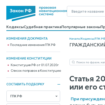
Кодексы
Судебная практика
Популярные законы
П
Калькуляторы
Справочные материалы
Образцы до
ИЗМЕНЕНИЯ ДОКУМЕНТА
Начало
/
Кодексы
/
ГПК Р
ГРАЖДАНСКИЙ 
Последние изменения ГПК РФ
ИЗМЕНЕНИЕ КОНСТИТУЦИИ
Конституция РФ от 01.07.2020г
Cписок поправок в Конституцию
Статья 2
или его 
СОСТАВИТЬ ПОДБОРКУ
При присужден