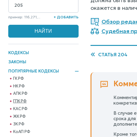
должна быть взы
окажется в налич
пример: 116,271,...
+ ДОБАВИТЬ
Обзор реда
Судебная пр
КОДЕКСЫ
СТАТЬЯ 204
ЗАКОНЫ
ПОПУЛЯРНЫЕ КОДЕКСЫ
ГК РФ
Комме
НК РФ
АПК РФ
Комментир
ГПК РФ
конкретизи
КАС РФ
В случае 
ЖК РФ
срока для
дополните
ЗК РФ
КоАП РФ
Кроме тог