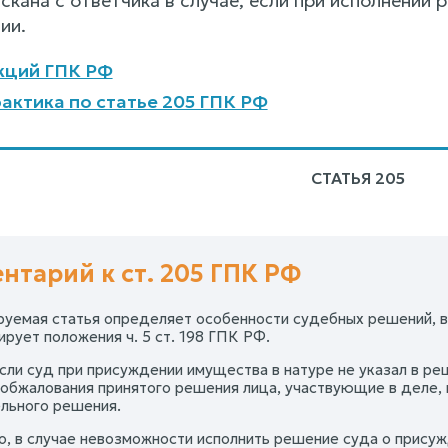
скана с ответчика в случае, если при исполнении
ии.
кций ГПК РФ
актика по статье 205 ГПК РФ
СТАТЬЯ 205
нтарий к ст. 205 ГПК РФ
уемая статья определяет особенности судебных решений, в
рует положения ч. 5 ст. 198 ГПК РФ.
если суд при присуждении имущества в натуре не указал в р
 обжалования принятого решения лица, участвующие в деле, 
льного решения.
о, в случае невозможности исполнить решение суда о присуж