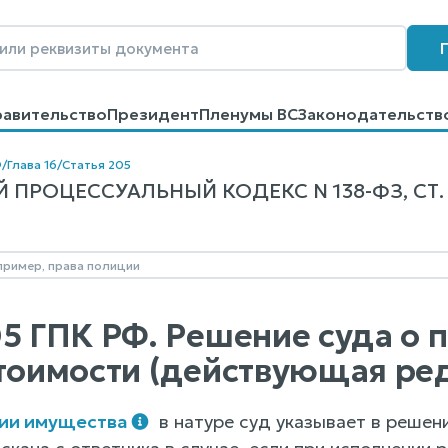
равительство
Президент
Пленумы ВС
Законодательств
говоров
Контакты
Помощь
Поиск
Ф
/
Глава 16
/
Статья 205
ПРОЦЕССУАЛЬНЫЙ КОДЕКС N 138-ФЗ, СТ. 
05 ГПК РФ. Решение суда о
стоимости (действующая ре
ии имущества
в натуре суд указывает в решен