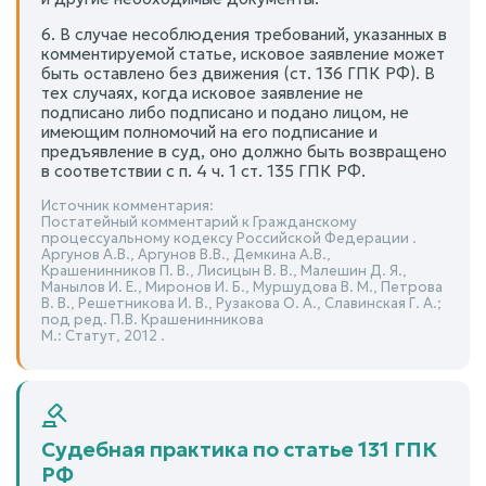
6. В случае несоблюдения требований, указанных в
комментируемой статье, исковое заявление может
быть оставлено без движения (ст. 136 ГПК РФ). В
тех случаях, когда исковое заявление не
подписано либо подписано и подано лицом, не
имеющим полномочий на его подписание и
предъявление в суд, оно должно быть возвращено
в соответствии с п. 4 ч. 1 ст. 135 ГПК РФ.
Источник комментария:
Постатейный комментарий к Гражданскому
процессуальному кодексу Российской Федерации .
Аргунов А.В., Аргунов В.В., Демкина А.В.,
Крашенинников П. В., Лисицын В. В., Малешин Д. Я.,
Манылов И. Е., Миронов И. Б., Муршудова В. М., Петрова
В. В., Решетникова И. В., Рузакова О. А., Славинская Г. А.;
под ред. П.В. Крашенинникова
М.: Статут, 2012 .
Судебная практика по статье 131 ГПК
РФ