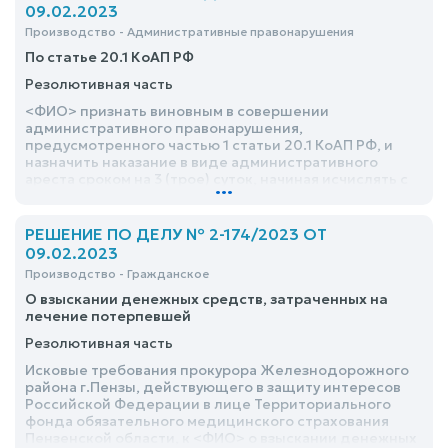
09.02.2023
Производство - Административные правонарушения
По статье 20.1 КоАП РФ
Резолютивная часть
<ФИО> признать виновным в совершении
административного правонарушения,
предусмотренного частью 1 статьи 20.1 КоАП РФ, и
назначить наказание в виде административного
ареста сроком на 3 (трое) суток, начиная исчислять с
...
17.50 часов 08.02.2023
РЕШЕНИЕ ПО ДЕЛУ № 2-174/2023 ОТ
09.02.2023
Производство - Гражданское
О взыскании денежных средств, затраченных на
лечение потерпевшей
Резолютивная часть
Исковые требования прокурора Железнодорожного
района г.Пензы, действующего в защиту интересов
Российской Федерации в лице Территориального
фонда обязательного медицинского страхования
Пензенской области, к <ФИО> о взыскании денежных
...