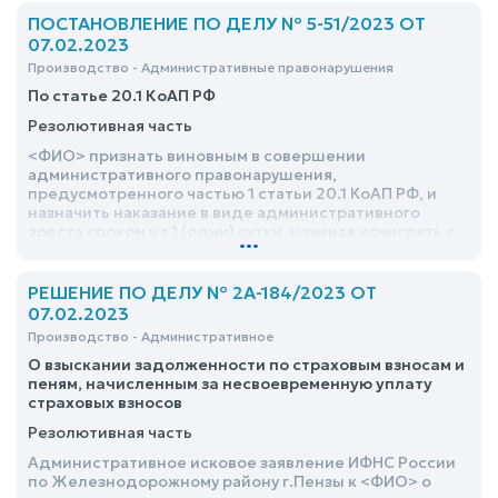
ПОСТАНОВЛЕНИЕ ПО ДЕЛУ № 5-51/2023 ОТ
07.02.2023
Производство - Административные правонарушения
По статье 20.1 КоАП РФ
Резолютивная часть
<ФИО> признать виновным в совершении
административного правонарушения,
предусмотренного частью 1 статьи 20.1 КоАП РФ, и
назначить наказание в виде административного
ареста сроком на 1 (одни) сутки, начиная исчислять с
...
18.00 часов 06.02.2023
РЕШЕНИЕ ПО ДЕЛУ № 2А-184/2023 ОТ
07.02.2023
Производство - Административное
О взыскании задолженности по страховым взносам и
пеням, начисленным за несвоевременную уплату
страховых взносов
Резолютивная часть
Административное исковое заявление ИФНС России
по Железнодорожному району г.Пензы к <ФИО> о