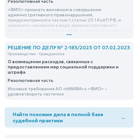
Резолютивная часть
<ФИО> признать виновным в совершении
административного правонарушения,
предусмотренного частью 1 статьи 20.1 КоАП РФ, и
назначить наказание в виде административного
ареста сроком на 5 (пять) суток, начиная исчислять с 11
...
часов 00 минут 07.02.2023
РЕШЕНИЕ ПО ДЕЛУ № 2-183/2023 ОТ 07.02.2023
Производство - Гражданское
О возмещении расходов, связанных с
предоставлением мер социальной поддержки и
штрафа
Резолютивная часть
Исковые требования АО «НИИФИ» к <ФИО> –
удовлетворить частично
Найти похожие дела в полной базе
→
судебной практики