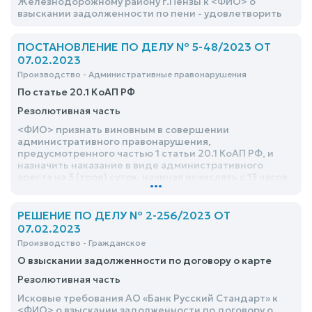
Железнодорожному району г.Пензы к <ФИО> о
взыскании задолженности по пени - удовлетворить
ПОСТАНОВЛЕНИЕ ПО ДЕЛУ № 5-48/2023 ОТ
07.02.2023
Производство - Административные правонарушения
По статье 20.1 КоАП РФ
Резолютивная часть
<ФИО> признать виновным в совершении
административного правонарушения,
предусмотренного частью 1 статьи 20.1 КоАП РФ, и
назначить наказание в виде административного
ареста на 3 (трое) суток, начиная исчислять с 13 часов
...
10 минут 06.02.2023
РЕШЕНИЕ ПО ДЕЛУ № 2-256/2023 ОТ
07.02.2023
Производство - Гражданское
О взыскании задолженности по договору о карте
Резолютивная часть
Исковые требования АО «Банк Русский Стандарт» к
<ФИО> о взыскании задолженности по договору о