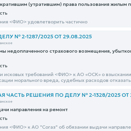
кратившим (утратившим) права пользования жилым п
сть
ния <ФИО> удовлетворить частично
ЛУ № 2-1287/2025 ОТ 29.08.2025
анское
мы недоплаченного страхового возмещения, убытко
сть
и исковых требований <ФИО> к АО «ОСК» о взыскани
сации морального вреда, судебных расходов отказать
 ЧАСТЬ РЕШЕНИЯ ПО ДЕЛУ № 2-1328/2025 ОТ 2
анское
ачи направления на ремонт
сть
ния <ФИО> к АО "Согаз" об обязании выдачи направле