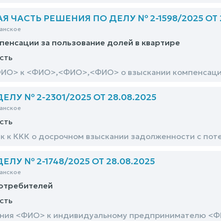
 ЧАСТЬ РЕШЕНИЯ ПО ДЕЛУ № 2-1598/2025 ОТ 2
анское
пенсации за пользование долей в квартире
сть
ИО> к <ФИО>,<ФИО>,<ФИО> о взыскании компенсации з
ЛУ № 2-2301/2025 ОТ 28.08.2025
анское
сть
к к ККК о досрочном взыскании задолженности с по
ЛУ № 2-1748/2025 ОТ 28.08.2025
анское
потребителей
сть
ания <ФИО> к индивидуальному предпринимателю <ФИ