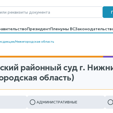
равительство
Президент
Пленумы ВС
Законодательств
говоров
Контакты
Помощь
Поиск
исдикции
/
Нижегородская область
ский районный суд г. Нижн
ородская область)
АДМИНИСТРАТИВНЫЕ