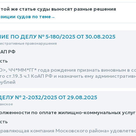
 той же статье суды выносят разные решения
зиции судов по теме
→
 ПО ДЕЛУ № 5-180/2025 ОТ 30.08.2025
нистративные правонарушения
оАП РФ
сть
>, ЧЧ*ММ*ГГ* года рождения признать виновным в с
о ст.19.3 ч.1 КоАП РФ и назначить ему администрати
рублей
ЛУ № 2-2032/2025 ОТ 29.08.2025
анское
олженности по оплате жилищно-коммунальных услуг
сть
равляющая компания Московского района» удовлетво