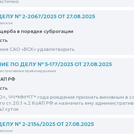
астично
ЛУ № 2-2067/2025 ОТ 27.08.2025
анское
щерба в порядке суброгации
сть
ния САО «ВСК» удовлетворить
 ПО ДЕЛУ № 5-177/2025 ОТ 27.08.2025
нистративные правонарушения
оАП РФ
сть
>, ЧЧ*ММ*ГГ* года рождения признать виновным в с
о ст.20.1 ч.2 КоАП РФ и назначить ему администрати
ь) суток
ЛУ № 2-2154/2025 ОТ 27.08.2025
анское