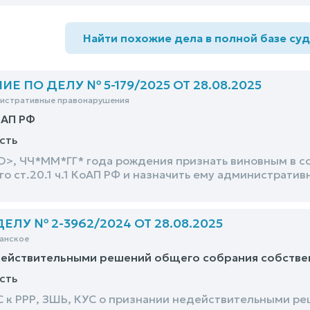
Найти похожие дела в полной базе су
 ПО ДЕЛУ № 5-179/2025 ОТ 28.08.2025
нистративные правонарушения
оАП РФ
сть
>, ЧЧ*ММ*ГГ* года рождения признать виновным в с
о ст.20.1 ч.1 КоАП РФ и назначить ему административ
ЛУ № 2-3962/2024 ОТ 28.08.2025
анское
действительными решений общего собрания собстве
сть
СС к РРР, ЗШЬ, КУС о признании недействительными р