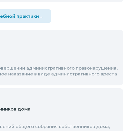
дебной практики
→
овершении административного правонарушения,
ное наказание в виде административного ареста
нников дома
ешений общего собрания собственников дома,