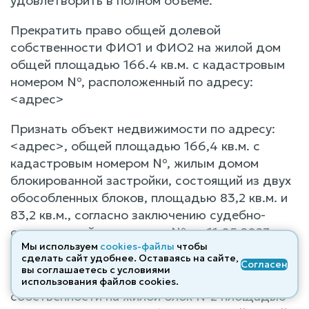
удовлетворить в полном объеме.
Прекратить право общей долевой
собственности ФИО1 и ФИО2 на жилой дом
общей площадью 166.4 кв.м. с кадастровым
номером №, расположенный по адресу:
<адрес>
Признать объект недвижимости по адресу:
<адрес>, общей площадью 166,4 кв.м. с
кадастровым номером №, жилым домом
блокированной застройки, состоящий из двух
обособленных блоков, площадью 83,2 кв.м. и
83,2 кв.м., согласно заключению судебно-
строительной экспертизы № от 11.05.2023
Мы используем
cookies-файлы
чтобы
года.
сделать сайт удобнее. Оставаясь на сайте,
Согласен
вы соглашаетесь с условиями
Признать за ФИО3, <данные изъяты>., право
использования файлов cооkies.
собственности на жилой блок №2 площадью