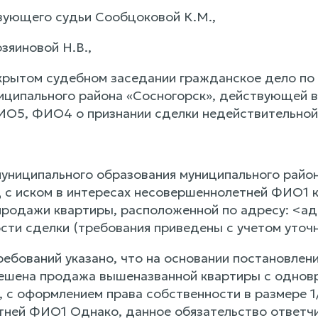
ующего судьи Сообцоковой К.М.,
зяиновой Н.В.,
крытом судебном заседании гражданское дело по
иципального района «Сосногорск», действующей 
О5, ФИО4 о признании сделки недействительной
униципального образования муниципального район
д с иском в интересах несовершеннолетней ФИО1
продажи квартиры, расположенной по адресу: <ад
сти сделки (требования приведены с учетом уточ
ребований указано, что на основании постановле
ешена продажа вышеназванной квартиры с однов
 с оформлением права собственности в размере 1/
ней ФИО1 Однако, данное обязательство ответчи