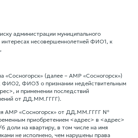
 иску администрации муниципального
в интересах несовершеннолетней ФИО1, к
,
а «Сосногорск» (далее – АМР «Сосногорск»)
 к ФИО2, ФИО3 о признании недействительным
рес>, и применении последствий
нений от ДД.ММ.ГГГГ).
ния АМР «Сосногорск» от ДД.ММ.ГГГГ №
ременным приобретением <адрес> в <адрес>
6 доли на квартиру, в том числе на имя
ками не исполнено, чем нарушены права