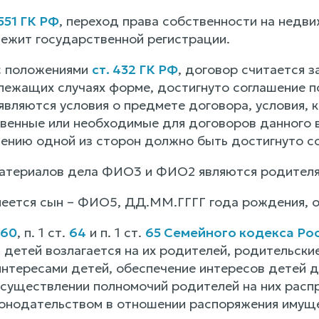
 551 ГК РФ
, переход права собственности на недв
ежит государственной регистрации.
с положениями
ст. 432 ГК РФ
, договор считается 
лежащих случаях форме, достигнуто соглашение п
вляются условия о предмете договора, условия, к
венные или необходимые для договоров данного ви
лению одной из сторон должно быть достигнуто с
материалов дела ФИО3 и ФИО2 являются родител
еется сын – ФИО5, ДД.ММ.ГГГГ года рождения, 
60
, п. 1 ст.
64
и п. 1 ст.
65 Семейного кодекса Ро
 детей возлагается на их родителей, родительски
интересами детей, обеспечение интересов детей 
осуществлении полномочий родителей на них расп
онодательством в отношении распоряжения имущ