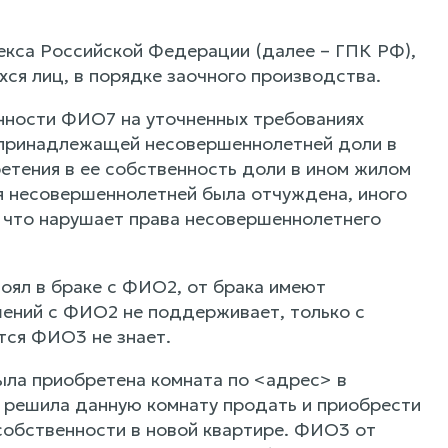
декса Российской Федерации (далее – ГПК РФ),
ся лиц, в порядке заочного производства.
нности ФИО7 на уточненных требованиях
у принадлежащей несовершеннолетней доли в
етения в ее собственность доли в ином жилом
я несовершеннолетней была отчуждена, иного
 что нарушает права несовершеннолетнего
оял в браке с ФИО2, от брака имеют
ний с ФИО2 не поддерживает, только с
ется ФИО3 не знает.
ыла приобретена комната по <адрес> в
2 решила данную комнату продать и приобрести
собственности в новой квартире. ФИО3 от