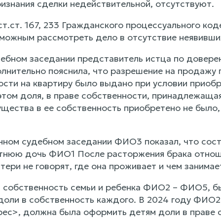
ризнания сделки недействительной, отсутствуют.
ст.ст. 167, 233 Гражданского процессуального ко
зможным рассмотреть дело в отсутствие неявивших
ебном заседании представитель истца по довере
олнительно пояснила, что разрешение на продаж
ости на квартиру было выдано при условии приобр
этом доля, в праве собственности, принадлежаща
щества в ее собственность приобретено не было,
нном судебном заседании ФИО3 показал, что сост
нюю дочь ФИО1 После расторжения брака отноше
тери не говорят, где она проживает и чем занима
в собственность семьи и ребенка ФИО2 – ФИО5, б
 доли в собственность каждого. В 2024 году ФИО
рес>, должна была оформить детям доли в праве 