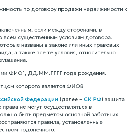
ижимость по договору продажи недвижимости к
заключенным, если между сторонами, в
о всем существенным условиям договора.
оторые названы в законе или иных правовых
да, а также все те условия, относительно
оглашение.
ями ФИО1, ДД.ММ.ГГГГ года рождения.
отцом которого является ФИО8
ссийской Федерации
(далее –
СК РФ
) защита
е права не могут осуществляться в
должно быть предметом основной заботы их
ространяются правила, установленные
еством подопечного.