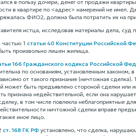
зался в пользу дочери, денег от продажи квартир
ости в квартире по <адрес> намерений не имел. 
оряжалась ФИО2, должна была потратить их на пр
авителя истца, исследовав материалы дела, суд
с частью 1
статьи 40 Конституции Российской Ф
быть произвольно лишен жилища.
атьи 166 Гражданского кодекса Российской Фе
тельна по основаниям, установленным законом, в 
ависимо от такого признания (ничтожная сделка).
й может быть предъявлено стороной сделки или и
ть признана недействительной, если она нарушает
делку, в том числе повлекла неблагоприятные для
ействительности ничтожной сделки вправе предъя
также иное лицо.
2
ст. 168 ГК РФ
установлено, что сделка, нарушающ