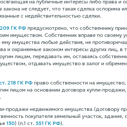
 посягающая на публичные интересы либо права и о
з закона не следует, что такая сделка оспорима 
вязанные с недействительностью сделки.
 209 ГК РФ
предусмотрено, что собственнику прин
оим имуществом. Собственник вправе по своему 
ему имущества любые действия, не противоречащ
а и охраняемые законом интересы других лиц, в 
угим лицам, передавать им, оставаясь собственни
уществом, отдавать имущество в залог и обремен
ст. 218 ГК РФ
право собственности на имущество, 
гим лицом на основании договора купли-продажи,
.
ли-продажи недвижимого имущества (договору п
твенность покупателя земельный участок, здание,
тья
130
) (п.1 ст.
551 ГК РФ
).