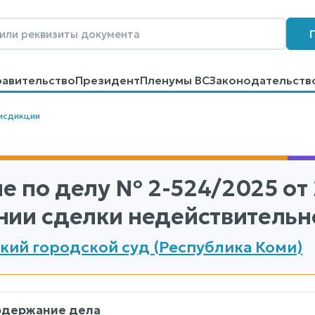
равительство
Президент
Пленумы ВС
Законодательств
говоров
Контакты
Помощь
Поиск
исдикции
е по делу
№ 2-524/2025
от 
нии сделки недействительн
кий городской суд (Республика Коми)
одержание дела