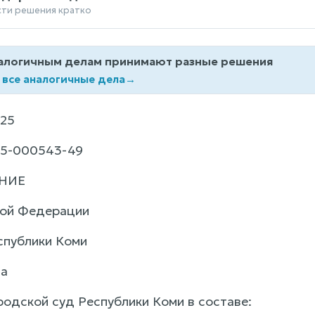
сти решения кратко
алогичным делам принимают разные решения
 все аналогичные дела
→
25
25-000543-49
НИЕ
кой Федерации
спублики Коми
да
родской суд Республики Коми в составе: