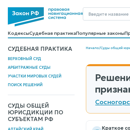
Кодексы
Судебная практика
Популярные законы
П
Калькуляторы
Справочные материалы
Образцы до
СУДЕБНАЯ ПРАКТИКА
Начало
/
Суды общей юр
ВЕРХОВНЫЙ СУД
АРБИТРАЖНЫЕ СУДЫ
Решени
УЧАСТКИ МИРОВЫХ СУДЕЙ
ПОИСК РЕШЕНИЙ
призна
Сосногорс
СУДЫ ОБЩЕЙ
ЮРИСДИКЦИИ ПО
СУБЪЕКТАМ РФ
Краткое с
АЛТАЙСКИЙ КРАЙ