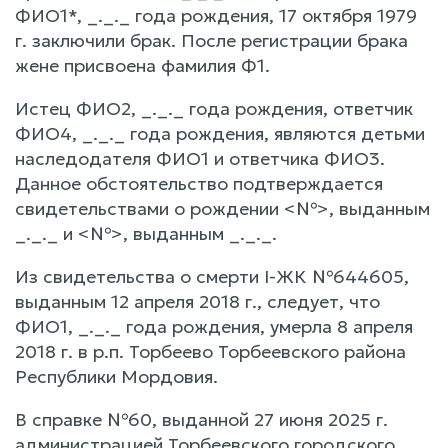
ФИО1*, _._._ года рождения, 17 октября 1979
г. заключили брак. После регистрации брака
жене присвоена фамилия Ф1.
Истец ФИО2, _._._ года рождения, ответчик
ФИО4, _._._ года рождения, являются детьми
наследодателя ФИО1 и ответчика ФИО3.
Данное обстоятельство подтверждается
свидетельствами о рождении <№>, выданным
_._._ и <№>, выданным _._._.
Из свидетельства о смерти I-ЖК №644605,
выданным 12 апреля 2018 г., следует, что
ФИО1, _._._ года рождения, умерла 8 апреля
2018 г. в р.п. Торбеево Торбеевского района
Республики Мордовия.
В справке №60, выданной 27 июня 2025 г.
администрацией Торбеевского городского