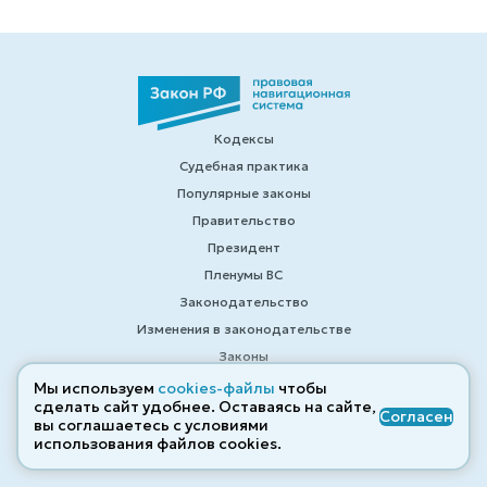
Кодексы
Судебная практика
Популярные законы
Правительство
Президент
Пленумы ВС
Законодательство
Изменения в законодательстве
Законы
Калькуляторы
Мы используем
cookies-файлы
чтобы
сделать сайт удобнее. Оставаясь на сайте,
Справочные материалы
Согласен
вы соглашаетесь с условиями
Образцы договоров
использования файлов cооkies.
Контакты