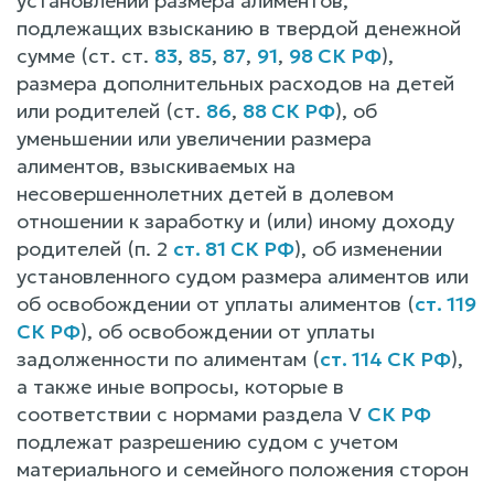
установлении размера алиментов,
подлежащих взысканию в твердой денежной
сумме (ст. ст.
83
,
85
,
87
,
91
,
98 СК РФ
),
размера дополнительных расходов на детей
или родителей (ст.
86
,
88 СК РФ
), об
уменьшении или увеличении размера
алиментов, взыскиваемых на
несовершеннолетних детей в долевом
отношении к заработку и (или) иному доходу
родителей (п. 2
ст. 81 СК РФ
), об изменении
установленного судом размера алиментов или
об освобождении от уплаты алиментов (
ст. 119
СК РФ
), об освобождении от уплаты
задолженности по алиментам (
ст. 114 СК РФ
),
а также иные вопросы, которые в
соответствии с нормами раздела V
СК РФ
подлежат разрешению судом с учетом
материального и семейного положения сторон