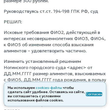
размере 300 рублей.
Руководствуясь ст.ст. 194-198 ГПК РФ, суд
РЕШИЛ:
Исковые требования ФИО2, действующей в
интересах несовершеннолетних ФИО3, ФИО4,
к ФИО5 об изменении способа взыскания
алиментов – удовлетворить частично.
Изменить установленный решением
Ногинского городского суда <адрес> от
ДД.ММ.ГГГГ размер алиментов, взыскиваемых
с ФИО5, ДД.ММ.ГГГГ года рождения, в пользу
ФИО9 на содержание несовершеннолетних
Мы используем
cookies-файлы
чтобы
детей: ФИО3, ДД.ММ.ГГГГ года рождения,
сделать сайт удобнее. Оставаясь на сайте,
Согласен
вы соглашаетесь с условиями
ФИО4, ДД.ММ.ГГГГ года рождения, в размере
использования файлов cооkies.
1/3 всех видов заработка и (или) иного