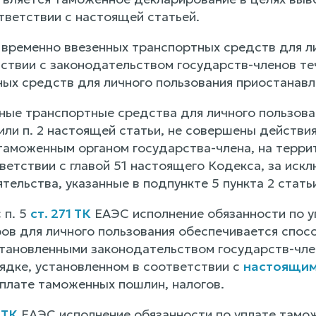
тветствии с настоящей статьей.
я временно ввезенных транспортных средств для л
тствии с законодательством государств-членов те
ных средств для личного пользования приостанавл
ные транспортные средства для личного пользован
1 или п. 2 настоящей статьи, не совершены дейст
аможенным органом государства-члена, на терри
ветствии с главой 51 настоящего Кодекса, за иск
тельства, указанные в подпункте 5 пункта 2 стат
 п. 5
ст. 271 ТК
ЕАЭС исполнение обязанности по у
ов для личного пользования обеспечивается спосо
тановленными законодательством государств-член
орядке, установленном в соответствии с
настоящим
уплате таможенных пошлин, налогов.
 ТК
ЕАЭС исполнение обязанности по уплате тамо