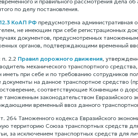
евременного и правильного рассмотрения дела об
того по делу постановления.
 12.3 КоАП РФ
предусмотрена административная о
елем, не имеющим при себе регистрационных доку
лучаях документов, предусмотренных таможенным
енных органов, подтверждающими временный вво
 п. 2.2
Правил дорожного движения
, утвержден
водитель механического транспортного средства
н иметь при себе и по требованию сотрудников по
 документы на данное транспортное средство (при
остоверение, соответствующие Конвенции о доро
 таможенным законодательством Евразийского эк
рждающими временный ввоз данного транспортного 
 ст. 264 Таможенного кодекса Евразийского эконо
ую территорию Союза транспортных средств для ли
тьи, за исключением транспортных средств для ли