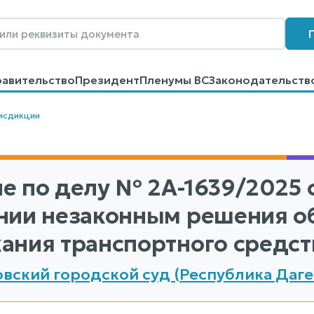
равительство
Президент
Пленумы ВС
Законодательств
говоров
Контакты
Помощь
Поиск
исдикции
е по делу
№ 2А-1639/2025
о
нии незаконным решения об
ания транспортного средст
вский городской суд (Республика Даге