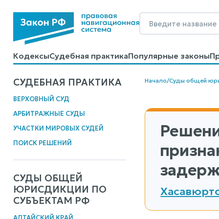
Кодексы
Судебная практика
Популярные законы
П
Калькуляторы
Справочные материалы
Образцы до
СУДЕБНАЯ ПРАКТИКА
Начало
/
Суды общей юр
ВЕРХОВНЫЙ СУД
АРБИТРАЖНЫЕ СУДЫ
Решени
УЧАСТКИ МИРОВЫХ СУДЕЙ
ПОИСК РЕШЕНИЙ
призна
задерж
СУДЫ ОБЩЕЙ
ЮРИСДИКЦИИ ПО
Хасавюрто
СУБЪЕКТАМ РФ
АЛТАЙСКИЙ КРАЙ