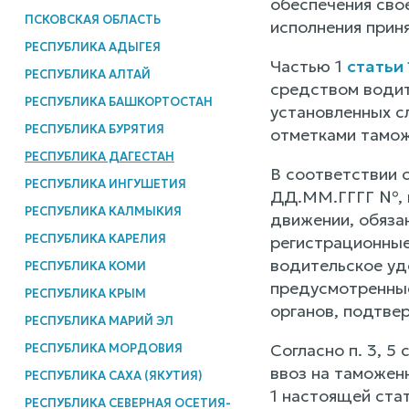
обеспечения сво
ПСКОВСКАЯ ОБЛАСТЬ
исполнения приня
РЕСПУБЛИКА АДЫГЕЯ
Частью 1
статьи
РЕСПУБЛИКА АЛТАЙ
средством водит
РЕСПУБЛИКА БАШКОРТОСТАН
установленных с
РЕСПУБЛИКА БУРЯТИЯ
отметками тамож
РЕСПУБЛИКА ДАГЕСТАН
В соответствии с
РЕСПУБЛИКА ИНГУШЕТИЯ
ДД.ММ.ГГГГ №, 
РЕСПУБЛИКА КАЛМЫКИЯ
движении, обяза
РЕСПУБЛИКА КАРЕЛИЯ
регистрационные
водительское уд
РЕСПУБЛИКА КОМИ
предусмотренные
РЕСПУБЛИКА КРЫМ
органов, подтве
РЕСПУБЛИКА МАРИЙ ЭЛ
Согласно п. 3, 5
РЕСПУБЛИКА МОРДОВИЯ
ввоз на таможенн
РЕСПУБЛИКА САХА (ЯКУТИЯ)
1 настоящей ста
РЕСПУБЛИКА СЕВЕРНАЯ ОСЕТИЯ-