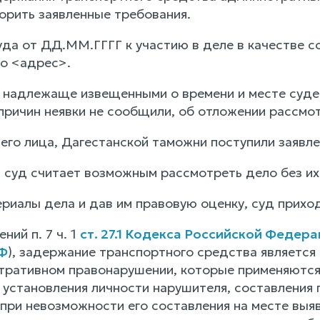
орить заявленные требования.
да от ДД.ММ.ГГГГ к участию в деле в качестве с
по <адрес>.
 надлежаще извещенными о времени и месте судебн
причин неявки не сообщили, об отложении рассмот
го лица, Дагестанской таможни поступили заявлен
и суд считает возможным рассмотреть дело без их
риалы дела и дав им правовую оценку, суд прихо
ний п. 7 ч. 1
ст. 27.1 Кодекса Российской Феде
Ф
), задержание транспортного средства является
тративном правонарушении, которые применяются
 установления личности нарушителя, составления
при невозможности его составления на месте выя