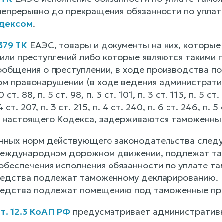
непрерывно до прекращения обязанности по уплат
дексом
.
 379 ТК
ЕАЭС, товары и документы на них, которы
или преступлений либо которые являются такими п
ообщения о преступлении, в ходе производства по 
м правонарушении (в ходе ведения административ
0 ст. 88, п. 5 ст. 98, п. 3 ст. 101, п. 3 ст. 113, п. 5 ст.
4 ст. 207, п. 3 ст. 215, п. 4 ст. 240, п. 6 ст. 246, п. 5 
393 настоящего Кодекса, задерживаются таможенны
ных норм действующего законодательства следуе
международном дорожном движении, подлежат та
обеспечения исполнения обязанности по уплате т
едства подлежат таможенному декларированию. П
редства подлежат помещению под таможенные пр
ст. 12.3 КоАП РФ
предусматривает административну