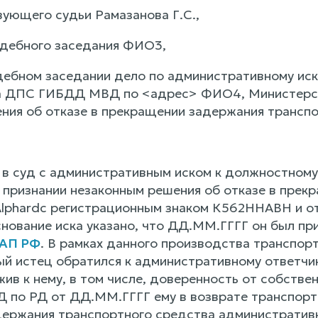
ующего судьи Рамазанова Г.С.,
удебного заседания ФИО3,
дебном заседании дело по административному ис
а ДПС ГИБДД МВД по <адрес> ФИО4, Министерств
ния об отказе в прекращении задержания транспо
в суд с административным иском к должностном
ризнании незаконным решения об отказе в прек
lphardс регистрационным знаком К562ННАВН и от
снование иска указано, что ДД.ММ.ГГГГ он был пр
КоАП РФ
. В рамках данного производства транспо
й истец обратился к административному ответчик
жив к нему, в том числе, доверенность от собств
о РД от ДД.ММ.ГГГГ ему в возврате транспортно
ержания транспортного средства административны