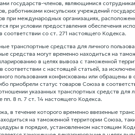
ами государств-членов, являющимися сотрудника
ов, работниками консульских учреждений государ
ов при международных организациях, расположен
тся при условии предоставления обеспечения исп
в соответствии со ст. 271 настоящего Кодекса.
ные транспортные средства для личного пользован
ные средства могут временно находиться на там
ларированию в целях вывоза с таможенной терри
 в соответствии с настоящей статьей, за исключе
чного пользования конфискованы или обращены в 
бо приобрели статус товаров Союза в соответствии
 отношении указанных транспортных средств для л
пп. 8 п. 7 ст. 14 настоящего Кодекса.
ока, в течение которого временно ввезенные тран
находиться на таможенной территории Союза, та
едуры в порядке, установленном настоящим Коде
вляется таможенное декларирование в целях выво