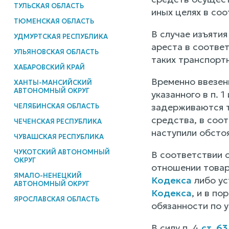
ТУЛЬСКАЯ ОБЛАСТЬ
иных целях в соо
ТЮМЕНСКАЯ ОБЛАСТЬ
В случае изъяти
УДМУРТСКАЯ РЕСПУБЛИКА
ареста в соотве
УЛЬЯНОВСКАЯ ОБЛАСТЬ
таких транспорт
ХАБАРОВСКИЙ КРАЙ
Временно ввезен
ХАНТЫ-МАНСИЙСКИЙ
АВТОНОМНЫЙ ОКРУГ
указанного в п. 
задерживаются т
ЧЕЛЯБИНСКАЯ ОБЛАСТЬ
средства, в соот
ЧЕЧЕНСКАЯ РЕСПУБЛИКА
наступили обстоя
ЧУВАШСКАЯ РЕСПУБЛИКА
ЧУКОТСКИЙ АВТОНОМНЫЙ
В соответствии с
ОКРУГ
отношении товар
ЯМАЛО-НЕНЕЦКИЙ
Кодекса
либо ус
АВТОНОМНЫЙ ОКРУГ
Кодекса
, и в п
ЯРОСЛАВСКАЯ ОБЛАСТЬ
обязанности по 
В силу п. 4
ст. 63