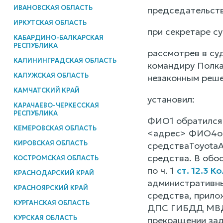
ИВАНОВСКАЯ ОБЛАСТЬ
председательств
ИРКУТСКАЯ ОБЛАСТЬ
при секретаре с
КАБАРДИНО-БАЛКАРСКАЯ
РЕСПУБЛИКА
рассмотрев в су
КАЛИНИНГРАДСКАЯ ОБЛАСТЬ
командиру Полк
КАЛУЖСКАЯ ОБЛАСТЬ
незаконным реше
КАМЧАТСКИЙ КРАЙ
установил:
КАРАЧАЕВО-ЧЕРКЕССКАЯ
РЕСПУБЛИКА
ФИО1 обратился 
КЕМЕРОВСКАЯ ОБЛАСТЬ
<адрес> ФИО4о п
КИРОВСКАЯ ОБЛАСТЬ
средстваToyotaA
средства. В обо
КОСТРОМСКАЯ ОБЛАСТЬ
по ч. 1
ст. 12.3 
КРАСНОДАРСКИЙ КРАЙ
административны
КРАСНОЯРСКИЙ КРАЙ
средства, прило
КУРГАНСКАЯ ОБЛАСТЬ
ДПС ГИБДД МВД п
КУРСКАЯ ОБЛАСТЬ
прекращении зад