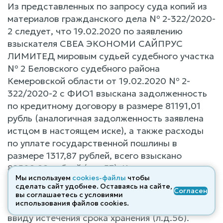
Из представленных по запросу суда копий из
материалов гражданского дела № 2-322/2020-
2 следует, что 19.02.2020 по заявлению
взыскателя СВЕА ЭКОНОМИ САЙПРУС
ЛИМИТЕД мировым судьей судебного участка
№ 2 Беловского судебного района
Кемеровской области от 19.02.2020 № 2-
322/2020-2 с ФИО1 взыскана задолженность
по кредитному договору в размере 81191,01
рубль (аналогичная задолженность заявлена
истцом в настоящем иске), а также расходы
по уплате государственной пошлины в
размере 1317,87 рублей, всего взыскано
82508,88 рублей (л.д.57). Копии конверта, в
Мы используем
cookies-файлы
чтобы
котором поступило вышеуказанное заявление
сделать сайт удобнее. Оставаясь на сайте,
Согласен
в адрес мирового судьи суду не
вы соглашаетесь с условиями
использования файлов cооkies.
представлено, в связи с уничтожением дела
ввиду истечения срока хранения (л.д.56).