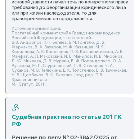
исковой давности начал течь по конкретному праву
требования до реорганизации юридического лица
или при жизни наследодателя, то для
правопреемников он продолжается.
Источник комментария:
Постатейный комментарий к Гражданскому кодексу
Российской Федерации, части первой .
В.В. Андропов, К.П. Беляев, Б.М. Гонгало, Д. В.
Жернаков, В. А. Захаров, М. Ф. Казанцев, М. Я.
Кириллова, А. В. Коновалов, П. В. Крашенинников, А. В.
Майфат, А. Л. Маковский, И. Е. Манылов, И. Б. Миронов,
Л. Ю. Михеева, Д. В. Мурзин, В. Ф. Попондопуло, О. А.
Рузакова, М. Л. Скуратовский, П. В. Степанов, Е. А.
Суханов, М. В. Телюкина, Е. К. Толстенко, Е. В. Тычинская,
Н. Б. Щербаков, В. Ф. Яковлев ; под ред. П.В.
Крашенинникова
М.: Статут, 2011 .
Судебная практика по статье 201 ГК
РФ
Решение по делу № 02-3842/2025 от