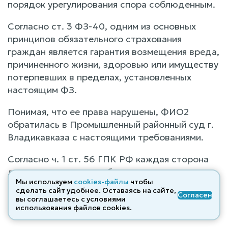
порядок урегулирования спора соблюденным.
Согласно ст. 3 ФЗ-40, одним из основных
принципов обязательного страхования
граждан является гарантия возмещения вреда,
причиненного жизни, здоровью или имуществу
потерпевших в пределах, установленных
настоящим ФЗ.
Понимая, что ее права нарушены, ФИО2
обратилась в Промышленный районный суд г.
Владикавказа с настоящими требованиями.
Согласно ч. 1 ст. 56 ГПК РФ каждая сторона
должна доказать те обстоятельства, на
Мы используем
cookies-файлы
чтобы
которые она ссылается как на основания своих
сделать сайт удобнее. Оставаясь на сайте,
Согласен
требований и возражений, если иное не
вы соглашаетесь с условиями
использования файлов cооkies.
предусмотрено федеральным законом.