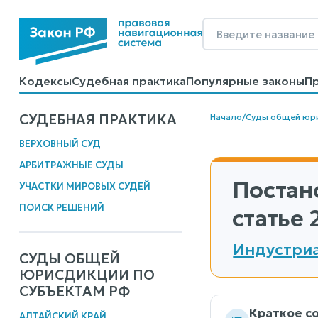
Кодексы
Судебная практика
Популярные законы
П
Калькуляторы
Справочные материалы
Образцы до
СУДЕБНАЯ ПРАКТИКА
Начало
/
Суды общей юр
ВЕРХОВНЫЙ СУД
АРБИТРАЖНЫЕ СУДЫ
Постан
УЧАСТКИ МИРОВЫХ СУДЕЙ
ПОИСК РЕШЕНИЙ
статье 
Индустриа
СУДЫ ОБЩЕЙ
ЮРИСДИКЦИИ ПО
СУБЪЕКТАМ РФ
Краткое с
АЛТАЙСКИЙ КРАЙ