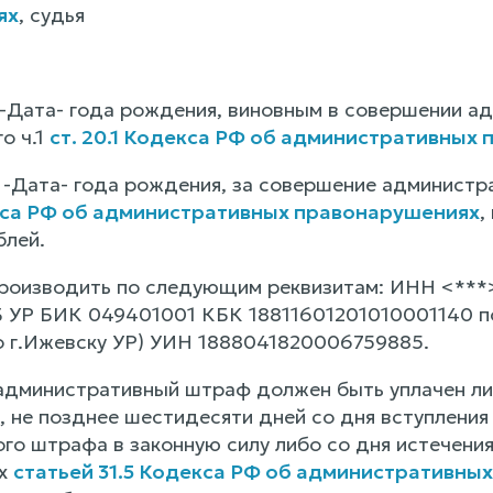
ях
, судья
-Дата- года рождения, виновным в совершении а
о ч.1
ст. 20.1 Кодекса РФ об административных
-Дата- года рождения, за совершение администр
екса РФ об административных правонарушениях
,
блей.
производить по следующим реквизитам: ИНН <**
Б УР БИК 049401001 КБК 18811601201010001140 п
 г.Ижевску УР) УИН 1888041820006759885.
 административный штраф должен быть уплачен л
, не позднее шестидесяти дней со дня вступления
го штрафа в законную силу либо со дня истечения
ых
статьей 31.5 Кодекса РФ об административны