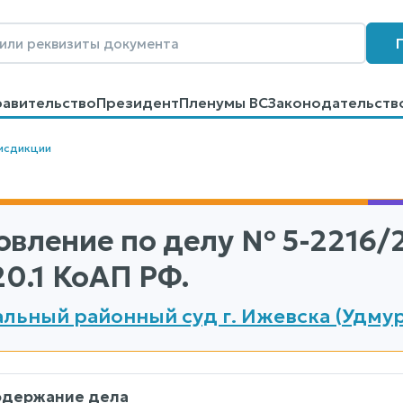
равительство
Президент
Пленумы ВС
Законодательств
говоров
Контакты
Помощь
Поиск
исдикции
овление по делу
№ 5-2216/
20.1 КоАП РФ.
льный районный суд г. Ижевска (Удмур
одержание дела