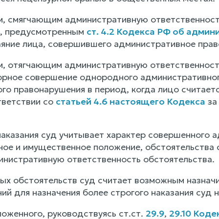
, смягчающим административную ответственност
и, предусмотренным
ст. 4.2 Кодекса РФ об адми
аяние лица, совершившего административное пра
м, отягчающим административную ответственнос
орное совершение однородного административног
го правонарушения в период, когда лицо считае
тветствии со
статьей 4.6 настоящего Кодекса
за
наказания суд учитывает характер совершенного 
ное и имущественное положение, обстоятельства
нистративную ответственность обстоятельства.
ных обстоятельств суд считает возможным назнач
й для назначения более строгого наказания суд н
ложенного, руководствуясь ст.ст.
29.9
,
29.10 Код