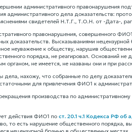
ершении административного правонарушения под
ия административного дела доказательств: прот
яснениями свидетелей Н.Т.Г., Т.О.Н. от -Дата-, р
тративного правонарушения, совершенного ФИО1
ых доказательств. Высказываниями нецензурной
ное неуважение к обществу, нарушив общественн
твенного порядка, не реагировал. Оснований не 
 органом, не имеется, не названы они и при расс
ы дела, нахожу, что собранные по делу доказател
статочными для привлечения ФИО1 к администрат
рекращения производства по административному 
ует действия ФИО1 по
ст. 20.1 ч.1 Кодекса РФ о
тво, то есть нарушение общественного порядка, 
ся нецензурной бранью в общественных местах.