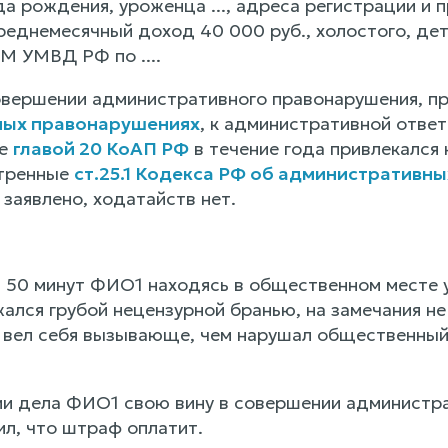
а рождения, уроженца ..., адреса регистрации и п
реднемесячный доход 40 000 руб., холостого, дет
М УМВД РФ по ....
овершении административного правонарушения, пр
ных правонарушениях
, к административной отве
ые
главой 20 КоАП РФ
в течение года привлекался
отренные
ст.25.1 Кодекса РФ об административн
заявлено, ходатайств нет.
в 50 минут ФИО1 находясь в общественном месте у
ался грубой нецензурной бранью, на замечания не
, вел себя вызывающе, чем нарушал общественный
и дела ФИО1 свою вину в совершении администра
ил, что штраф оплатит.