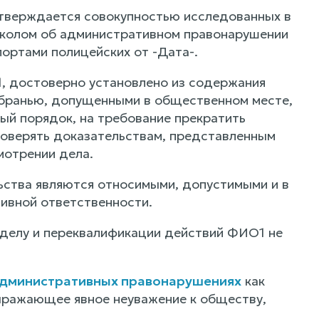
тверждается совокупностью исследованных в
околом об административном правонарушении
апортами полицейских от -Дата-.
, достоверно установлено из содержания
 бранью, допущенными в общественном месте,
ый порядок, на требование прекратить
доверять доказательствам, представленным
мотрении дела.
ьства являются относимыми, допустимыми и в
ивной ответственности.
делу и переквалификации действий ФИО1 не
б административных правонарушениях
как
выражающее явное неуважение к обществу,