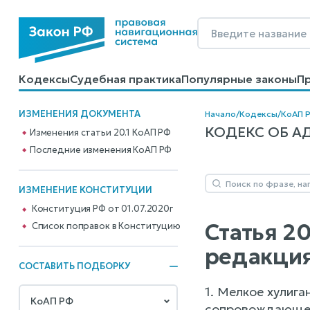
Кодексы
Судебная практика
Популярные законы
П
Калькуляторы
Справочные материалы
Образцы до
ИЗМЕНЕНИЯ ДОКУМЕНТА
Начало
/
Кодексы
/
КоАП 
КОДЕКС ОБ АД
Изменения статьи 20.1 КоАП РФ
Последние изменения КоАП РФ
ИЗМЕНЕНИЕ КОНСТИТУЦИИ
Конституция РФ от 01.07.2020г
Статья 2
Cписок поправок в Конституцию
редакция
СОСТАВИТЬ ПОДБОРКУ
1. Мелкое хулиг
сопровождающеес