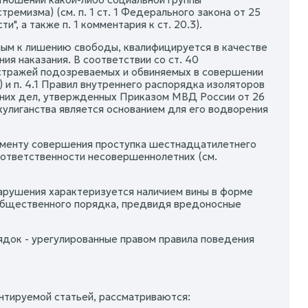
емизма) (см. п. 1 ст. 1 Федерального закона от 25
, а также п. 1 комментария к ст. 20.3).
нным к лишению свободы, квалифицируется в качестве
я наказания. В соответствии со ст. 40
 стражей подозреваемых и обвиняемых в совершении
) и п. 4.1 Правил внутреннего распорядка изоляторов
них дел, утвержденных Приказом МВД России от 26
хулиганства является основанием для его водворения
моменту совершения проступка шестнадцатилетнего
 ответственности несовершеннолетних (см.
арушения характеризуется наличием вины в форме
общественного порядка, предвидя вредоносные
док - урегулированные правом правила поведения
тируемой статьей, рассматриваются: