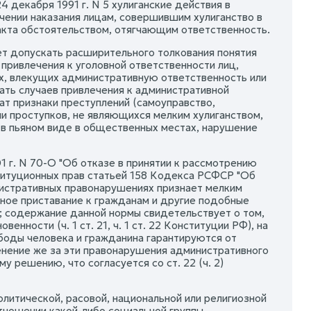
 декабря 1991 г. N 5 хулиганские действия в
чении наказания лицам, совершившим хулиганство в
акта обстоятельством, отягчающим ответственность.
ет допускать расширительного толкования понятия
 привлечения к уголовной ответственности лиц,
ях, влекущих административную ответственность или
ть случаев привлечения к административной
ат признаки преступлений (самоуправство,
ли проступков, не являющихся мелким хулиганством,
 в пьяном виде в общественных местах, нарушение
 г. N 70-О "Об отказе в принятии к рассмотрению
титуционных прав статьей 158 Кодекса РСФСР "Об
истративных правонарушениях признает мелким
ное приставание к гражданам и другие подобные
 содержание данной нормы свидетельствует о том,
енности (ч. 1 ст. 21, ч. 1 ст. 22 Конституции РФ), на
боды человека и гражданина гарантируются от
енение же за эти правонарушения административного
 решению, что согласуется со ст. 22 (ч. 2)
литической, расовой, национальной или религиозной
отношении какой-либо социальной группы