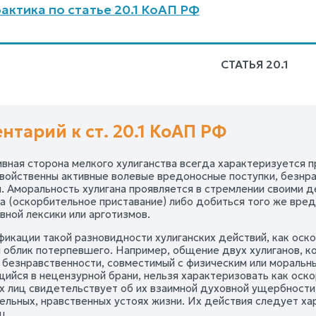
актика по статье 20.1 КоАП РФ
СТАТЬЯ 20.1
нтарий к ст. 20.1 КоАП РФ
ивная сторона мелкого хулиганства всегда характеризуется 
свойственны активные волевые вредоносные поступки, безнр
. Аморальность хулигана проявляется в стремлении своими д
а (оскорбительное приставание) либо добиться того же вре
вной лексики или арготизмов.
фикации такой разновидности хулиганских действий, как оск
 облик потерпевшего. Например, общение двух хулиганов, к
 безнравственности, совместимый с физическим или моральны
ийся в нецензурной брани, нельзя характеризовать как оск
х лиц свидетельствует об их взаимной духовной ущербности,
ельных, нравственных устоях жизни. Их действия следует ха
ц.