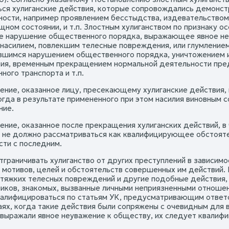
ься хулиганские действия, которые сопровождались демон
ности, например проявлением бесстыдства, издевательство
щном состоянии, и т.п. Злостным хулиганством по признаку о
е нарушение общественного порядка, выражающее явное не
 насилием, повлекшим телесные повреждения, или глумлением
шимся нарушением общественного порядка, уничтожением и
ия, временным прекращением нормальной деятельности пред
ного транспорта и т.п.
ение, оказанное лицу, пресекающему хулиганские действия, 
когда в результате примененного при этом насилия виновным
ние.
ение, оказанное после прекращения хулиганских действий, 
, не должно рассматриваться как квалифицирующее обстояте
сти с последним.
тграничивать хулиганство от других преступлений в зависим
, мотивов, целей и обстоятельств совершенных им действий. 
 тяжких телесных повреждений и другие подобные действия,
иков, знакомых, вызванные личными неприязненными отношени
алифицироваться по статьям УК, предусматривающим ответс
чаях, когда такие действия были сопряжены с очевидным дл
 выражали явное неуважение к обществу, их следует квалифи