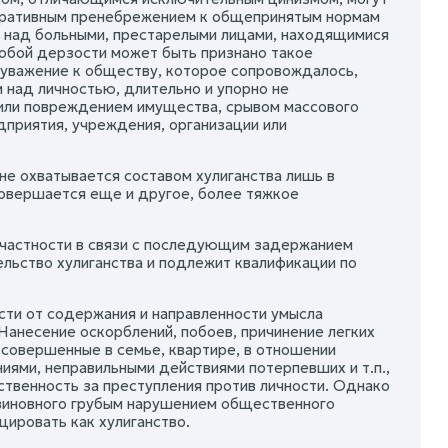
стративным пренебрежением к общепринятым нормам
м над больными, престарелыми лицами, находящимися
собой дерзости может быть признано такое
уважение к обществу, которое сопровождалось,
 над личностью, длительно и упорно не
ли повреждением имущества, срывом массового
приятия, учреждения, организации или
не охватывается составом хулиганства лишь в
 совершается еще и другое, более тяжкое
в частности в связи с последующим задержанием
льство хулиганства и подлежит квалификации по
ости от содержания и направленности умысла
Нанесение оскорблений, побоев, причинение легких
 совершенные в семье, квартире, в отношении
ями, неправильными действиями потерпевших и т.п.,
твенность за преступления против личности. Однако
я виновного грубым нарушением общественного
цировать как хулиганство.