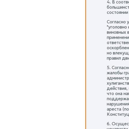
4. В соот
большинст
состоянии
Согласно 
"уголовно 
виновных 
применени
ответстве
оскорблени
но влекущ
правил дви
5. Соглас
жалобы гр
администр
хулиганст
действия,
что она на
поддержан
нарушения
ареста (по
Конституц
6. Осущес
ненависти