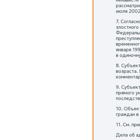
рассматрив
июля 2002 
7. Соглас
злостного
Федеральн
преступлен
временног
января 19
в одиночн
8. Субъек
возраста.
комментари
9. Субъек
прямого у
последств
10. Объек
граждан в
11. См. пр
Дела об а