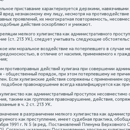
льное приставание характеризуется дерзкими, навязчивыми 
й вред незнакомому ему лицу, несмотря на противодействие 
авных проявлений, их многократная повторяемость, несовме
подобные действия оскорбляют и унижают.
рреляции мелкого хулиганства как административного проступ
ние (ст. 213 УК), следует учитывать следующие обстоятельс
ское или моральное воздействие на потерпевшего в случае м
вредоносностью, в отличие от насилия, применяемого к гражд
ния;
ом противоправных действий хулигана при совершении админ
я - общественный порядок, при этом потерпевшему не прич
лен. Если хулиганские действия сопряжены с применением ор
 подобное правонарушение всегда квалифицируется как престу
 хулиганство как административный проступок несовместимо
ния, такими как групповое правонарушение, действия, сопря
азанные в ч. 2 ст. 213 УК.
 значение в разграничении мелкого хулиганства как админист
руемого как преступление, имеет судебная практика, обобщ
бря 1991 г. N 5 (в ред. Постановлений Пленума Верховного Су
 10). Согласно указанному Постановлению злостным хулиганс