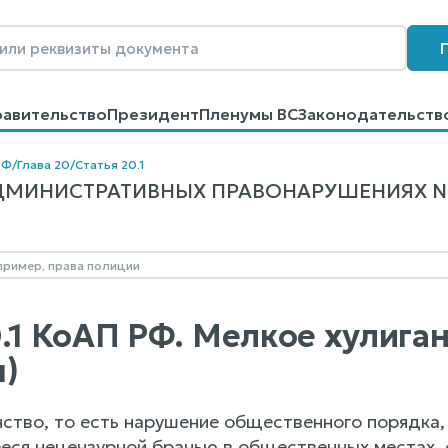
равительство
Президент
Пленумы ВС
Законодательств
говоров
Контакты
Помощь
Поиск
РФ
/
Глава 20
/
Статья 20.1
МИНИСТРАТИВНЫХ ПРАВОНАРУШЕНИЯХ N 195
0.1 КоАП РФ. Мелкое хулига
)
анство, то есть нарушение общественного порядка
я нецензурной бранью в общественных местах, о