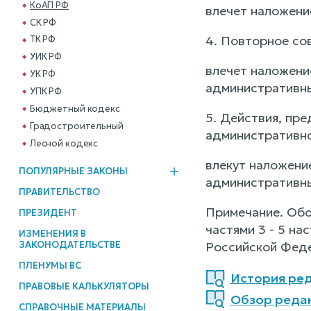
КоАП РФ
влечет наложени
СК РФ
4. Повторное со
ТК РФ
УИК РФ
влечет наложени
УК РФ
административны
УПК РФ
Бюджетный кодекс
5. Действия, пр
Градостроительный
административно
Лесной кодекс
влекут наложени
ПОПУЛЯРНЫЕ ЗАКОНЫ
административны
ПРАВИТЕЛЬСТВО
Примечание. Обо
ПРЕЗИДЕНТ
частями 3 - 5 н
ИЗМЕНЕНИЯ В
ЗАКОНОДАТЕЛЬСТВЕ
Российской Фед
ПЛЕНУМЫ ВС
История ред
ПРАВОВЫЕ КАЛЬКУЛЯТОРЫ
Обзор реда
СПРАВОЧНЫЕ МАТЕРИАЛЫ