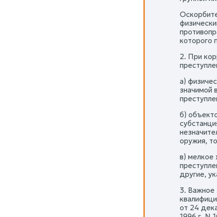
Оскорбите
физически
противопр
которого 
2. При ко
преступле
а) физиче
значимой 
преступле
б) объект
субстанци
незначите
оружия, то
в) мелкое
преступле
другие, ук
3. Важное
квалифици
от 24 дека
1996 г. N