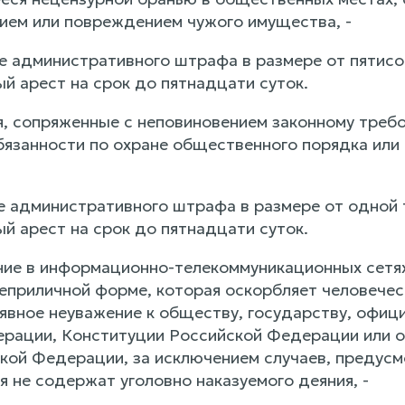
ием или повреждением чужого имущества, -
е административного штрафа в размере от пятисо
й арест на срок до пятнадцати суток.
ия, сопряженные с неповиновением законному треб
язанности по охране общественного порядка ил
е административного штрафа в размере от одной т
й арест на срок до пятнадцати суток.
ние в информационно-телекоммуникационных сетях,
приличной форме, которая оскорбляет человече
 явное неуважение к обществу, государству, офи
рации, Конституции Российской Федерации или 
ской Федерации, за исключением случаев, предусм
я не содержат уголовно наказуемого деяния, -