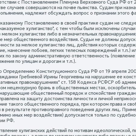
ветствии с Постановлением Пленума Верховного Суда РФ от 24
ве случаев совершаются на почве пьянства. Судам при назна
 опьянения, надлежит обсуждать вопрос о признании этого ф
указанному Постановлению в своей практике судам не следу
наказуемое хулиганство", с тем чтобы были исключены случаи
в мелком хулиганстве либо в незначительных правонарушени
е мер общественного воздействия. Судьи не должны допуска
нности за мелкое хулиганство лиц, действия которых содерж
е, нанесение побоев, легких телесных повреждений и т.п.) и
их по закону административную ответственность (появление
жения по улицам и дорогам и т.п.).
но Определению Конституционного Суда РФ от 19 апреля 2001
ажданки Гребневой Ирины Георгиевны на нарушение ее конс
ативных правонарушениях" ст. 158 Кодекса РСФСР об админ
вом нецензурную брань в общественных местах, оскорбитель
 нарушающие общественный порядок и спокойствие граждан;
правлена на защиту достоинства личности и личной неприкоснов
ие такого общественного порядка, при котором права и сво
 в результате противоправного поведения других лиц. Прим
мимо иных мер воздействия) допускается только по судебному
ии РФ.
твление хулиганских действий по мотивам идеологической, по
 либо вражды, а равно по мотивам ненависти либо вражды в 