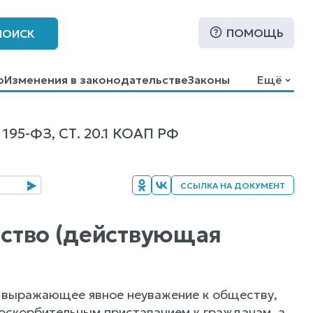
ПОМОЩЬ
ПОИСК
о
Изменения в законодательстве
Законы
Ещё
-ФЗ, СТ. 20.1 КОАП РФ
ССЫЛКА НА ДОКУМЕНТ
нство (действующая
, выражающее явное неуважение к обществу,
скорбительным приставанием к гражданам, а