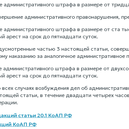
е административного штрафа в размере от тридца
вершение административного правонарушения, пре
е административного штрафа в размере от ста тыс
й арест на срок до пятнадцати суток.
едусмотренные частью 3 настоящей статьи, совер
му наказанию за аналогичное административное п
е административного штрафа в размере от двухсот
й арест на срок до пятнадцати суток.
 всех случаях возбуждения дел об администрати
астоящей статьи, в течение двадцати четырех час
ерации.
акций статьи 20.1 КоАП РФ
кций КоАП РФ