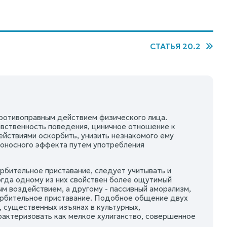
СТАТЬЯ 20.2
противоправным действием физического лица.
авственность поведения, циничное отношение к
ействиями оскорбить, унизить незнакомого ему
доносного эффекта путем употребления
орбительное приставание, следует учитывать и
огда одному из них свойствен более ощутимый
м воздействием, а другому - пассивный аморализм,
орбительное приставание. Подобное общение двух
 существенных изъянах в культурных,
рактеризовать как мелкое хулиганство, совершенное