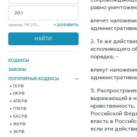
равно уничтожен
влечет наложени
пример: 116,271,...
+ ДОБАВИТЬ
административны
2. Те же действ
исполняющего об
порядка, -
КОДЕКСЫ
влекут наложени
ЗАКОНЫ
административны
ПОПУЛЯРНЫЕ КОДЕКСЫ
ГК РФ
3. Распростране
НК РФ
выражающей в не
АПК РФ
нравственность,
ГПК РФ
Российской Феде
КАС РФ
власть в Россий
ЖК РФ
если эти действи
ЗК РФ