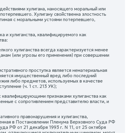
действиями хулигана, наносящего моральный или
потерпевшего. Хулигану свойственна злостность
стимая с моральными устоями потерпевшего,
ка и хулиганства, квалифицируемого как
тва:
елкого хулиганства всегда характеризуется менее
анам (или угрозы его применения) при совершении
истративного проступка является нематериальная
иняется имущественный вред либо последний
ужия либо предметов, используемых в качестве
пление (ч. 1 ст. 213 УК);
 с квалифицирующими признаками хулиганства как
женные с сопротивлением представителю власти, и
ративного правонарушения и хулиганства,
енная в Постановлении Пленума Верховного Суда РФ
да РФ от 21 декабря 1993 г. N 11, от 25 октября
твом, отличающимся исключительным цинизмом, могут