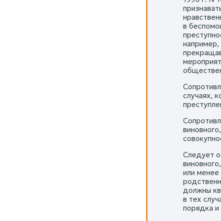
признават
нравствен
в беспомо
преступно
например,
прекращав
мероприят
обществен
Сопротивл
случаях, 
преступле
Сопротивл
виновного
совокупно
Следует о
виновного
или менее
родственн
должны кв
в тех слу
порядка и