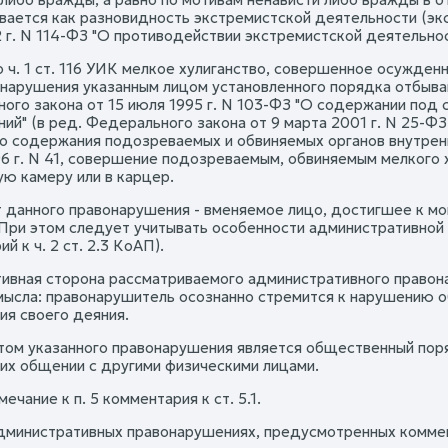
ается как разновидность экстремистской деятельности (экстр
г. N 114-ФЗ "О противодействии экстремистской деятельности"
но ч. 1 ст. 116 УИК мелкое хулиганство, совершенное осужде
 нарушения указанным лицом установленного порядка отбывани
ого закона от 15 июля 1995 г. N 103-ФЗ "О содержании под
ий" (в ред. Федерального закона от 9 марта 2001 г. N 25-ФЗ
о содержания подозреваемых и обвиняемых органов внутрен
96 г. N 41, совершение подозреваемым, обвиняемым мелкого 
ую камеру или в карцер.
т данного правонарушения - вменяемое лицо, достигшее к 
 При этом следует учитывать особенности административной
й к ч. 2 ст. 2.3 КоАП).
тивная сторона рассматриваемого административного правон
мысла: правонарушитель осознанно стремится к нарушению 
ия своего деяния.
том указанного правонарушения является общественный поря
 их общении с другими физическими лицами.
имечание к п. 5 комментария к ст. 5.1.
дминистративных правонарушениях, предусмотренных коммен