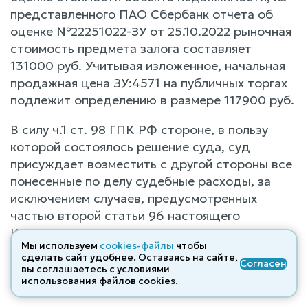
представленного ПАО Сбербанк отчета об
оценке №22251022-ЗУ от 25.10.2022 рыночная
стоимость предмета залога составляет
131000 руб. Учитывая изложенное, начальная
продажная цена ЗУ:4571 на публичных торгах
подлежит определению в размере 117900 руб.
В силу ч.1 ст. 98 ГПК РФ стороне, в пользу
которой состоялось решение суда, суд
присуждает возместить с другой стороны все
понесенные по делу судебные расходы, за
исключением случаев, предусмотренных
частью второй статьи 96 настоящего
Кодекса. С учетом удовлетворения иска,
Мы используем
cookies-файлы
чтобы
уплаченная истцом пошлина (л.д. 8) в сумме
сделать сайт удобнее. Оставаясь на сайте,
Согласен
83426,76 руб., подлежит взысканию с
вы соглашаетесь с условиями
использования файлов cооkies.
ответчиков в пользу истца.