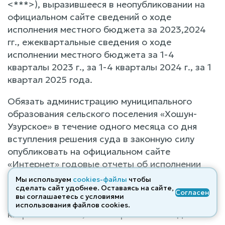
<***>), выразившееся в неопубликовании на
официальном сайте сведений о ходе
исполнения местного бюджета за 2023,2024
гг., ежеквартальные сведения о ходе
исполнении местного бюджета за 1-4
кварталы 2023 г., за 1-4 кварталы 2024 г., за 1
квартал 2025 года.
Обязать администрацию муниципального
образования сельского поселения «Хошун-
Узурское» в течение одного месяца со дня
вступления решения суда в законную силу
опубликовать на официальном сайте
«Интернет» годовые отчеты об исполнении
бюджета за 2023, 2024 гг., ежеквартальные
Мы используем
cookies-файлы
чтобы
сведения о ходе исполнении местного
сделать сайт удобнее. Оставаясь на сайте,
Согласен
вы соглашаетесь с условиями
бюджета за 1-4 кварталы 2023 г., за 1-4
использования файлов cооkies.
кварталы 2024 г., за 1 квартал 2025 года.