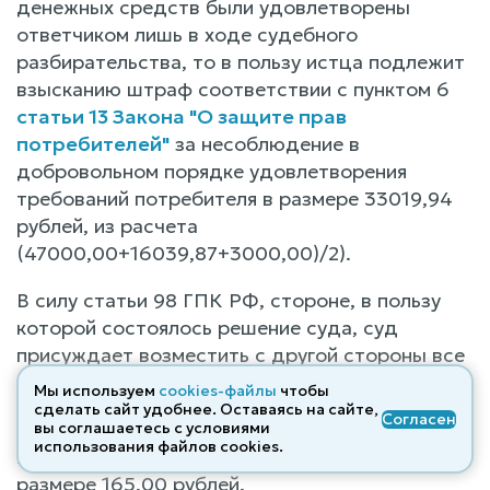
денежных средств были удовлетворены
ответчиком лишь в ходе судебного
разбирательства, то в пользу истца подлежит
взысканию штраф соответствии с пунктом 6
статьи 13 Закона "О защите прав
потребителей"
за несоблюдение в
добровольном порядке удовлетворения
требований потребителя в размере 33019,94
рублей, из расчета
(47000,00+16039,87+3000,00)/2).
В силу статьи 98 ГПК РФ, стороне, в пользу
которой состоялось решение суда, суд
присуждает возместить с другой стороны все
понесенные по делу судебные расходы.
Мы используем
cookies-файлы
чтобы
сделать сайт удобнее. Оставаясь на сайте,
Согласен
На основании изложенного с ответчика
вы соглашаетесь с условиями
использования файлов cооkies.
подлежат взысканию почтовые расходы в
размере 165,00 рублей.