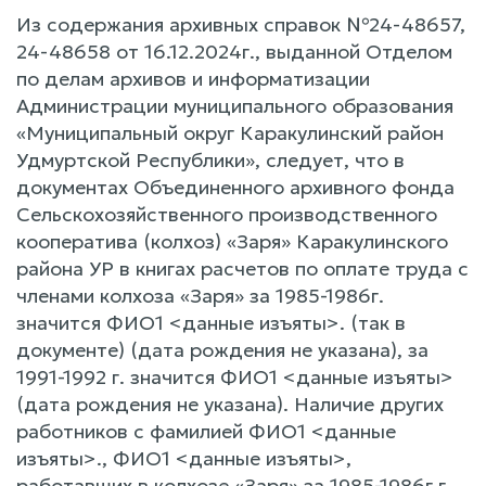
Из содержания архивных справок №24-48657,
24-48658 от 16.12.2024г., выданной Отделом
по делам архивов и информатизации
Администрации муниципального образования
«Муниципальный округ Каракулинский район
Удмуртской Республики», следует, что в
документах Объединенного архивного фонда
Сельскохозяйственного производственного
кооператива (колхоз) «Заря» Каракулинского
района УР в книгах расчетов по оплате труда с
членами колхоза «Заря» за 1985-1986г.
значится ФИО1 <данные изъяты>. (так в
документе) (дата рождения не указана), за
1991-1992 г. значится ФИО1 <данные изъяты>
(дата рождения не указана). Наличие других
работников с фамилией ФИО1 <данные
изъяты>., ФИО1 <данные изъяты>,
работавших в колхозе «Заря» за 1985-1986г.г.,