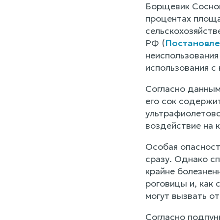
Борщевик Соснов
процентах площа
сельскохозяйств
РФ (
Постановлен
неиспользования
использования с
Согласно данным
его сок содержи
ультрафиолетово
воздействие на 
Особая опасност
сразу. Однако сп
крайне болезнен
роговицы и, как 
могут вызвать от
Согласно подпунк