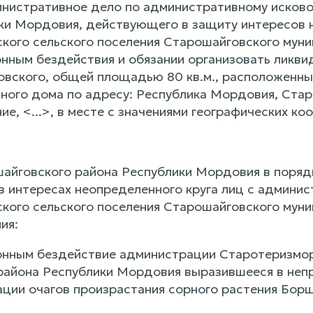
нистративное дело по административному исково
ки Мордовия, действующего в защиту интересов н
кого сельского поселения Старошайговского муни
онным бездействия и обязании организовать ликви
вского, общей площадью 80 кв.м., расположенны
тного дома по адресу: Республика Мордовия, Ста
ие, <...>, в месте с значениями географических ко
айговского района Республики Мордовия в поря
 в интересах неопределенного круга лиц с админи
кого сельского поселения Старошайговского муни
ия:
конным бездействие администрации Старотеризмор
района Республики Мордовия выразившееся в непр
ации очагов произрастания сорного растения Бор