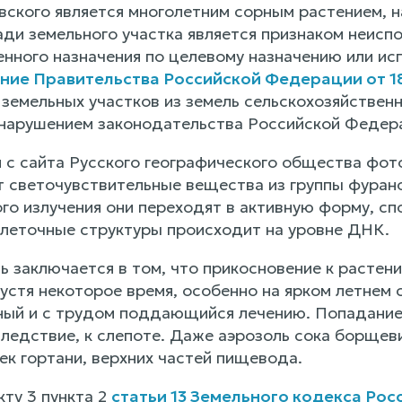
ского является многолетним сорным растением, н
ди земельного участка является признаком неиспо
енного назначения по целевому назначению или ис
ие Правительства Российской Федерации от 18 
 земельных участков из земель сельскохозяйствен
 нарушением законодательства Российской Федера
 с сайта Русского географического общества фот
т светочувствительные вещества из группы фуран
го излучения они переходят в активную форму, с
клеточные структуры происходит на уровне ДНК.
ь заключается в том, что прикосновение к расте
устя некоторое время, особенно на ярком летнем 
ный и с трудом поддающийся лечению. Попадание 
следствие, к слепоте. Даже аэрозоль сока борщев
ек гортани, верхних частей пищевода.
ту 3 пункта 2
статьи 13 Земельного кодекса Ро