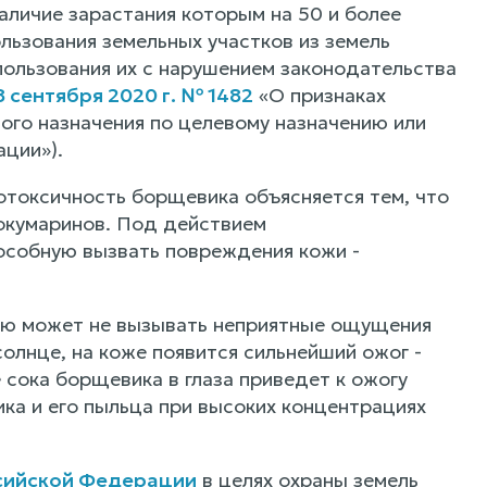
аличие зарастания которым на 50 и более
льзования земельных участков из земель
пользования их с нарушением законодательства
сентября 2020 г. № 1482
«О признаках
ного назначения по целевому назначению или
ции»).
отоксичность борщевика объясняется тем, что
окумаринов. Под действием
пособную вызвать повреждения кожи -
нию может не вызывать неприятные ощущения
солнце, на коже появится сильнейший ожог -
сока борщевика в глаза приведет к ожогу
ика и его пыльца при высоких концентрациях
ссийской Федерации
в целях охраны земель