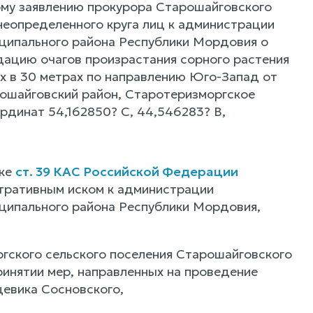
му заявлению прокурора Старошайговского
еопределенного круга лиц к администрации
ципального района Республики Мордовия о
дацию очагов произрастания сорного растения
х в 30 метрах по направлению Юго-Запад от
рошайговский район, Старотеризморгское
ординат 54,162850? С, 44,546283? В,
дке
ст. 39 КАС Российской Федерации
стративным иском к администрации
ципального района Республики Мордовия,
гского сельского поселения Старошайговского
инятии мер, направленных на проведение
щевика Сосновского,