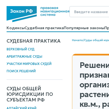
Кодексы
Судебная практика
Популярные законы
П
Калькуляторы
Справочные материалы
Образцы до
СУДЕБНАЯ ПРАКТИКА
Начало
/
Суды общей юр
ВЕРХОВНЫЙ СУД
АРБИТРАЖНЫЕ СУДЫ
Решени
УЧАСТКИ МИРОВЫХ СУДЕЙ
ПОИСК РЕШЕНИЙ
призна
органи
СУДЫ ОБЩЕЙ
растен
ЮРИСДИКЦИИ ПО
СУБЪЕКТАМ РФ
кв.м.,
АЛТАЙСКИЙ КРАЙ