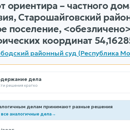
т ориентира – частного дом
ия, Старошайговский район
е поселение, <обезличено>
ических координат 54,16285
бодский районный суд (Республика М
одержание дела
сти решения кратко
алогичным делам принимают разные решения
 все аналогичные дела
→