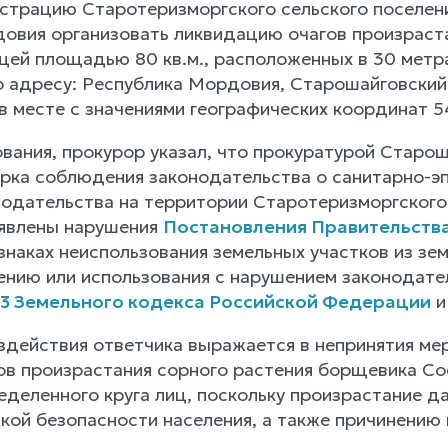
истрацию Старотеризморгского сельского поселен
овия организовать ликвидацию очагов произраст
щей площадью 80 кв.м., расположенных в 30 метр
о адресу: Республика Мордовия, Старошайговский
, в месте с значениями географических координат 5
вания, прокурор указал, что прокуратурой Старо
рка соблюдения законодательства о санитарно-эп
нодательства на территории Старотеризморгского
явлены нарушения
Постановления Правительства
наках неиспользования земельных участков из зем
ению или использования с нарушением законодате
13 Земельного кодекса Российской Федерации
и
здействия ответчика выражается в непринятия мер
ов произрастания сорного растения борщевика Сос
деленного круга лиц, поскольку произрастание да
кой безопасности населения, а также причинению 