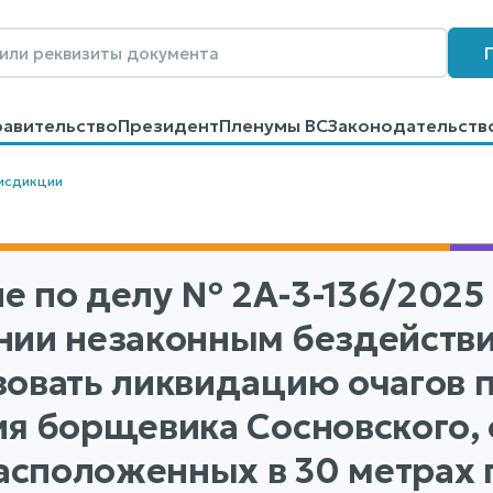
равительство
Президент
Пленумы ВС
Законодательств
говоров
Контакты
Помощь
Поиск
исдикции
е по делу
№ 2А-3-136/2025
нии незаконным бездействи
зовать ликвидацию очагов 
ия борщевика Сосновского
 расположенных в 30 метрах