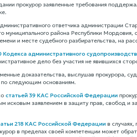
дании прокурор заявленные требования поддержал
ке.
дминистративного ответчика администрации Стар
о муниципального района Республики Мордовия,
емени и месте судебного разбирательства, на рас
50 Кодекса административного судопроизводст
истративное дело без участия не явившихся сторо
менные доказательства, выслушав прокурора, су
 по следующим основаниям.
со
статьей 39 КАС Российской Федерации
прокур
м исковым заявлением в защиту прав, свобод и з
татьи 218 КАС Российской Федерации
в случаях,
окурор в пределах своей компетенции может обра