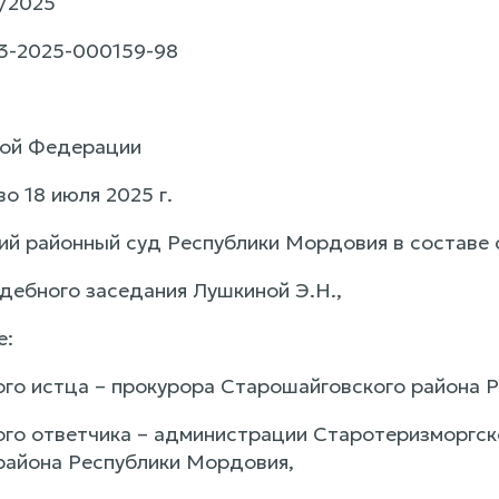
/2025
3-2025-000159-98
кой Федерации
о 18 июля 2025 г.
й районный суд Республики Мордовия в составе с
удебного заседания Лушкиной Э.Н.,
е:
го истца – прокурора Старошайговского района Р
го ответчика – администрации Старотеризморгск
района Республики Мордовия,