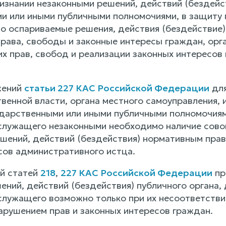
изнании незаконными решений, действий (бездейст
и или иными публичными полномочиями, в защиту п
что оспариваемые решения, действия (бездействие
рава, свободы и законные интересы граждан, орга
х прав, свобод и реализации законных интересов 
жений
статьи 227 КАС Российской Федерации
для
венной власти, органа местного самоуправления, 
дарственными или иными публичными полномочиям
служащего незаконными необходимо наличие совок
шений, действий (бездействия) нормативным прав
сов административного истца.
й статей
218
,
227 КАС Российской Федерации
пр
ений, действий (бездействия) публичного органа,
служащего возможно только при их несоответств
арушением прав и законных интересов граждан.