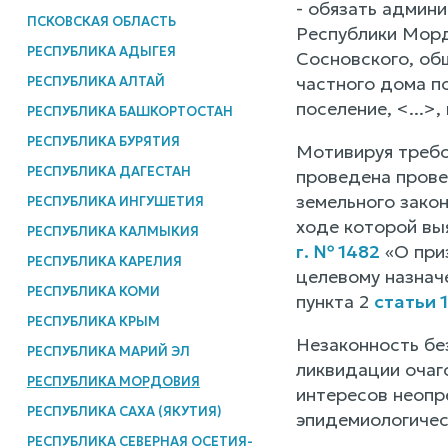
- обязать админ
ПСКОВСКАЯ ОБЛАСТЬ
Республики Морд
РЕСПУБЛИКА АДЫГЕЯ
Сосновского, об
частного дома п
РЕСПУБЛИКА АЛТАЙ
поселение, <...>
РЕСПУБЛИКА БАШКОРТОСТАН
РЕСПУБЛИКА БУРЯТИЯ
Мотивируя требо
РЕСПУБЛИКА ДАГЕСТАН
проведена прове
земельного зако
РЕСПУБЛИКА ИНГУШЕТИЯ
ходе которой вы
РЕСПУБЛИКА КАЛМЫКИЯ
г. № 1482
«О приз
РЕСПУБЛИКА КАРЕЛИЯ
целевому назнач
РЕСПУБЛИКА КОМИ
пункта 2
статьи 
РЕСПУБЛИКА КРЫМ
Незаконность бе
РЕСПУБЛИКА МАРИЙ ЭЛ
ликвидации очаг
РЕСПУБЛИКА МОРДОВИЯ
интересов неопре
РЕСПУБЛИКА САХА (ЯКУТИЯ)
эпидемиологичес
РЕСПУБЛИКА СЕВЕРНАЯ ОСЕТИЯ-