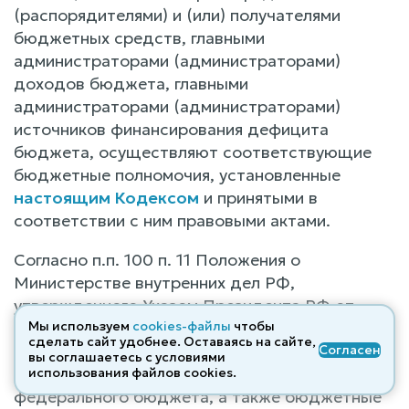
(распорядителями) и (или) получателями
бюджетных средств, главными
администраторами (администраторами)
доходов бюджета, главными
администраторами (администраторами)
источников финансирования дефицита
бюджета, осуществляют соответствующие
бюджетные полномочия, установленные
настоящим Кодексом
и принятыми в
соответствии с ним правовыми актами.
Согласно п.п. 100 п. 11 Положения о
Министерстве внутренних дел РФ,
утвержденного Указом Президента РФ от
21.12.2016 г. № 699 предусмотрено, что МВД
Мы используем
cookies-файлы
чтобы
сделать сайт удобнее. Оставаясь на сайте,
РФ осуществляет функции главного
Согласен
вы соглашаетесь с условиями
распорядителя и получателя средств
использования файлов cооkies.
федерального бюджета, а также бюджетные