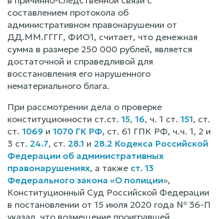
в причинно-следственной связи с
составлением протокола об
административном правонарушении от
ДД.ММ.ГГГГ, ФИО1, считает, что денежная
сумма в размере 250 000 рублей, является
достаточной и справедливой для
восстановления его нарушенного
нематериального блага.
При рассмотрении дела о проверке
конституционности ст.ст.
15
,
16
, ч. 1 ст.
151
, ст.
ст.
1069
и
1070 ГК РФ
, ст. 61 ГПК РФ, ч.ч. 1, 2 и
3 ст.
24.7
, ст.
28.1
и
28.2 Кодекса Российской
Федерации об административных
правонарушениях
, а также
ст. 13
Федерального закона «О полиции
»,
Конституционный Суд Российской Федерации
в постановлении от 15 июля 2020 года № 36-П
указал, что возмещение проигравшей