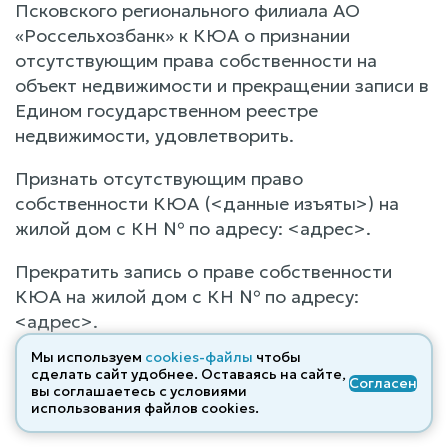
Псковского регионального филиала АО
«Россельхозбанк» к КЮА о признании
отсутствующим права собственности на
объект недвижимости и прекращении записи в
Едином государственном реестре
недвижимости, удовлетворить.
Признать отсутствующим право
собственности КЮА (<данные изъяты>) на
жилой дом с КН № по адресу: <адрес>.
Прекратить запись о праве собственности
КЮА на жилой дом с КН № по адресу:
<адрес>.
Мы используем
cookies-файлы
чтобы
Прекратить запись о жилом доме с КН № по
сделать сайт удобнее. Оставаясь на сайте,
Согласен
адресу: <адрес>, как об объекте
вы соглашаетесь с условиями
использования файлов cооkies.
недвижимости.