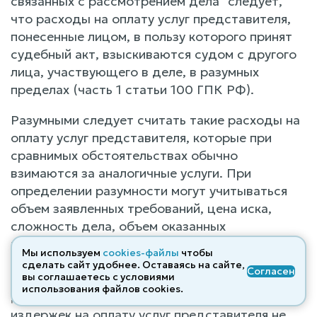
связанных с рассмотрением дела" следует,
что расходы на оплату услуг представителя,
понесенные лицом, в пользу которого принят
судебный акт, взыскиваются судом с другого
лица, участвующего в деле, в разумных
пределах (часть 1 статьи 100 ГПК РФ).
Разумными следует считать такие расходы на
оплату услуг представителя, которые при
сравнимых обстоятельствах обычно
взимаются за аналогичные услуги. При
определении разумности могут учитываться
объем заявленных требований, цена иска,
сложность дела, объем оказанных
представителем услуг, время, необходимое на
Мы используем
cookies-файлы
чтобы
подготовку им процессуальных документов,
сделать сайт удобнее. Оставаясь на сайте,
Согласен
вы соглашаетесь с условиями
продолжительность рассмотрения дела и
использования файлов cооkies.
другие обстоятельства. Разумность судебных
издержек на оплату услуг представителя не