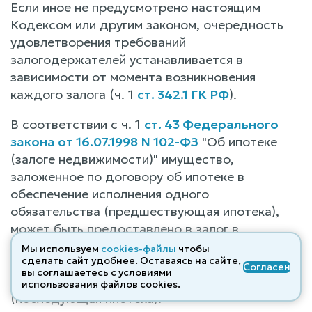
Если иное не предусмотрено настоящим
Кодексом или другим законом, очередность
удовлетворения требований
залогодержателей устанавливается в
зависимости от момента возникновения
каждого залога (ч. 1
ст. 342.1 ГК РФ
).
В соответствии с ч. 1
ст. 43 Федерального
закона от 16.07.1998 N 102-ФЗ
"Об ипотеке
(залоге недвижимости)" имущество,
заложенное по договору об ипотеке в
обеспечение исполнения одного
обязательства (предшествующая ипотека),
может быть предоставлено в залог в
обеспечение исполнения другого
Мы используем
cookies-файлы
чтобы
сделать сайт удобнее. Оставаясь на сайте,
обязательства того же или иного должника
Согласен
вы соглашаетесь с условиями
тому же или иному залогодержателю
использования файлов cооkies.
(последующая ипотека).