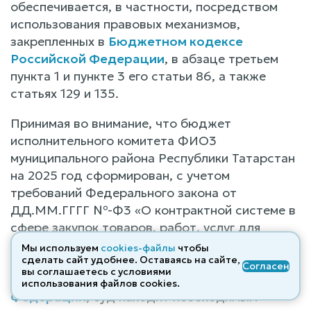
обеспечивается, в частности, посредством
использования правовых механизмов,
закрепленных в
Бюджетном кодексе
Российской Федерации
, в абзаце третьем
пункта 1 и пункте 3 его статьи 86, а также
статьях 129 и 135.
Принимая во внимание, что бюджет
исполнительного комитета ФИО3
муниципального района Республики Татарстан
на 2025 год сформирован, с учетом
требований Федерального закона от
ДД.ММ.ГГГГ №-Ф3 «О контрактной системе в
сфере закупок товаров, работ, услуг для
обеспечения государственных и
Мы используем
cookies-файлы
чтобы
сделать сайт удобнее. Оставаясь на сайте,
муниципальных нужд», а также положений
Согласен
вы соглашаетесь с условиями
Бюджетного кодекса Российской
использования файлов cооkies.
Федерации
, суд находит необходимым