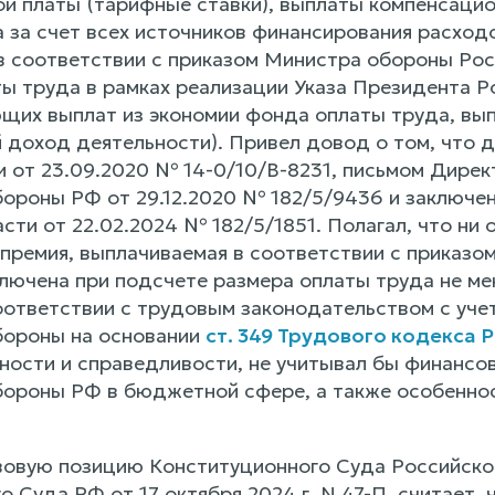
ой платы (тарифные ставки), выплаты компенсацио
а за счет всех источников финансирования расход
в соответствии с приказом Министра обороны Рос
ы труда в рамках реализации Указа Президента Р
щих выплат из экономии фонда оплаты труда, выпл
 доход деятельности). Привел довод о том, что 
 от 23.09.2020 № 14-0/10/В-8231, письмом Дирек
ороны РФ от 29.12.2020 № 182/5/9436 и заключе
сти от 22.02.2024 № 182/5/1851. Полагал, что ни
 премия, выплачиваемая в соответствии с приказо
лючена при подсчете размера оплаты труда не ме
оответствии с трудовым законодательством с уче
бороны на основании
ст. 349 Трудового кодекса 
ности и справедливости, не учитывал бы финанс
ороны РФ в бюджетной сфере, а также особенно
вовую позицию Конституционного Суда Российско
 Суда РФ от 17 октября 2024 г. N 47-П, считает,