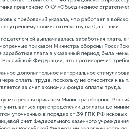
тчика привлечено ФКУ «Объединенное стратегиче
ковых требований указала, что работает в войсков
 внутреннему совместительству на 0,5 ставки.
отодателем ей выплачивалась заработная плата, 
мотренные приказом Министра обороны Российско
ё заработная плата в указанный период была мень
в Российской Федерации, что противоречит треб
азанное дополнительное материальное стимулиров
змера оплаты труда, поскольку не относится к в
твляется за счет экономии фонда оплаты труда.
едусмотренная приказом Министра обороны Росси
т учитываться при определении доплаты до миним
етом уточненных в порядке ст.39 ГПК РФ исковых 
 лицевой счет Федерального казенного учреждения
ороны Российской Федерации задолженность по з