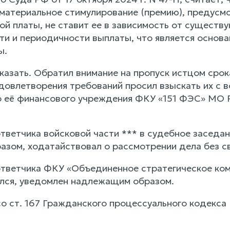
материальное стимулирование (премию), предусм
ой платы, не ставит ее в зависимость от существ
ти и периодичности выплаты, что является основа
ы.
казать. Обратил внимание на пропуск истцом срок
довлетворения требований просил взыскать их с в
её финансового учреждения ФКУ «151 ФЭС» МО Р
тветчика войсковой части *** в судебное заседан
зом, ходатайствовал о рассмотрении дела без св
тветчика ФКУ «Объединенное стратегическое ком
ился, уведомлен надлежащим образом.
со ст. 167 Гражданского процессуального кодекса