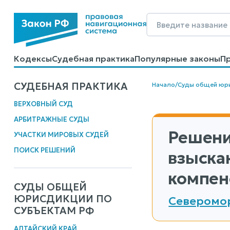
Кодексы
Судебная практика
Популярные законы
П
Калькуляторы
Справочные материалы
Образцы до
СУДЕБНАЯ ПРАКТИКА
Начало
/
Суды общей юр
ВЕРХОВНЫЙ СУД
АРБИТРАЖНЫЕ СУДЫ
Решени
УЧАСТКИ МИРОВЫХ СУДЕЙ
ПОИСК РЕШЕНИЙ
взыска
компен
СУДЫ ОБЩЕЙ
ЮРИСДИКЦИИ ПО
Северомор
СУБЪЕКТАМ РФ
АЛТАЙСКИЙ КРАЙ