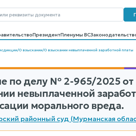
равительство
Президент
Пленумы ВС
Законодательств
говоров
Контакты
Помощь
Поиск
исдикции
/
О взыскании
/
О взыскании невыплаченной заработной платы
е по делу
№ 2-965/2025
от 
нии невыплаченной заработ
сации морального вреда.
ский районный суд (Мурманская облас