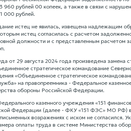
93 960 рублей 00 копеек, а также в связи с нару
1 000 рублей.
дание истец не явилась, извещена надлежащим обр
которым истец согласилась с расчетом задолженно
сновной должности и с представленным расчетом 
п.
да от 29 августа 2024 года произведена замена с
единенное стратегическое командование Северно
дения «Объединенное стратегическое командовани
лужба» на правопреемника - Федеральное казенно
ерства обороны Российской Федерации.
едерального казенного учреждения «151 финансо
кой Федерации (далее - ФКУ «151 ФЭС» МО РФ) в 
исьменных возражениях с иском не согласился. Ук
змера оплаты труда в системе Министерства об