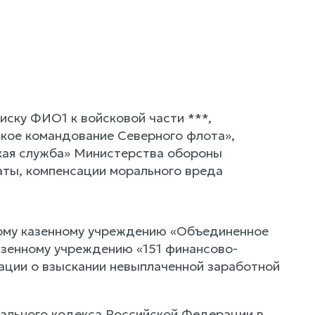
иску ФИО1 к войсковой части ***,
кое командование Северного флота»,
кая служба» Министерства обороны
аты, компенсации морального вреда
ному казенному учреждению «Объединенное
азенному учреждению «151 финансово-
ции о взыскании невыплаченной заработной
уального кодекса Российской Федерации в