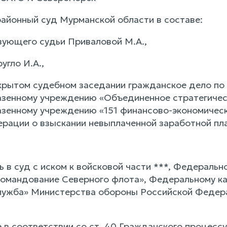
айонный суд Мурманской области в составе:
ующего судьи Приваловой М.А.,
угло И.А.,
крытом судебном заседании гражданское дело по 
зенному учреждению «Объединенное стратегичес
зенному учреждению «151 финансово-экономичес
рации о взыскании невыплаченной заработной пл
 в суд с иском к войсковой части ***, Федераль
командование Северного флота», Федеральному к
лужба» Министерства обороны Российской Федера
е в соответствии со ст. 40 Гражданского процесс