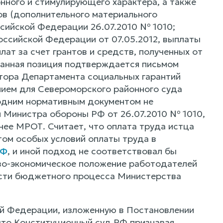
нного и стимулирующего характера, а также
ов (дополнительного материального
сийской Федерации 26.07.2010 № 1010;
оссийской Федерации от 07.05.2012, выплаты
ат за счет грантов и средств, полученных от
данная позиция подтверждается письмом
тора Департамента социальных гарантий
нием для Североморского районного суда
 одним нормативным документом не
м Министра обороны РФ от 26.07.2010 № 1010,
нее МРОТ. Считает, что оплата труда истца
том особых условий оплаты труда в
РФ
, и иной подход не соответствовал бы
ово-экономическое положение работодателей
сти бюджетного процесса Министерства
й Федерации, изложенную в Постановлении
 что Конституционный суд РФ признавая