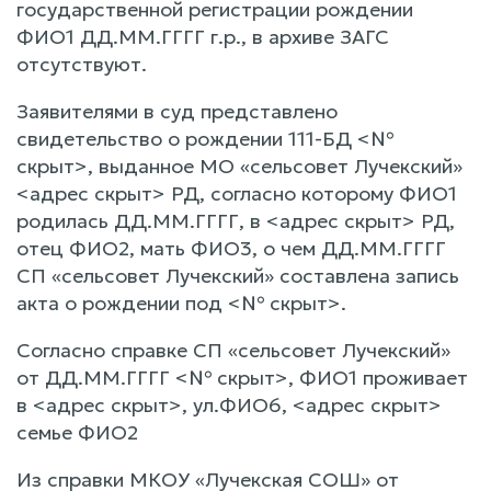
государственной регистрации рождении
ФИО1 ДД.ММ.ГГГГ г.р., в архиве ЗАГС
отсутствуют.
Заявителями в суд представлено
свидетельство о рождении 111-БД <№
скрыт>, выданное МО «сельсовет Лучекский»
<адрес скрыт> РД, согласно которому ФИО1
родилась ДД.ММ.ГГГГ, в <адрес скрыт> РД,
отец ФИО2, мать ФИО3, о чем ДД.ММ.ГГГГ
СП «сельсовет Лучекский» составлена запись
акта о рождении под <№ скрыт>.
Согласно справке СП «сельсовет Лучекский»
от ДД.ММ.ГГГГ <№ скрыт>, ФИО1 проживает
в <адрес скрыт>, ул.ФИО6, <адрес скрыт>
семье ФИО2
Из справки МКОУ «Лучекская СОШ» от