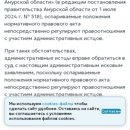
Амурской области» (в редакции постановления
правительства Амурской области от 1 июля
2024 г. № 518), оспариваемые положения
нормативного правового акта
непосредственно регулируют правоотношения
с участием административных истцов.
При таких обстоятельствах,
административные истцы вправе обратиться в
суд с настоящим административным исковым
заявлением, поскольку оспариваемые
положения нормативного правового акта
непосредственно регулируют правоотношения
с участием административных истцов.
Мы используем
cookies-файлы
чтобы
Рассматривая заявленные требования по
сделать сайт удобнее. Оставаясь на сайте,
Согласен
существу, суд исходит из следующих
вы соглашаетесь с условиями
использования файлов cооkies.
обстоятельств.