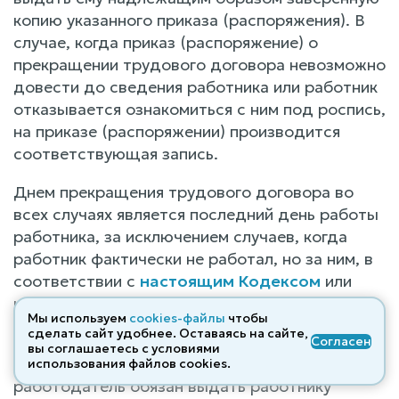
копию указанного приказа (распоряжения). В
случае, когда приказ (распоряжение) о
прекращении трудового договора невозможно
довести до сведения работника или работник
отказывается ознакомиться с ним под роспись,
на приказе (распоряжении) производится
соответствующая запись.
Днем прекращения трудового договора во
всех случаях является последний день работы
работника, за исключением случаев, когда
работник фактически не работал, но за ним, в
соответствии с
настоящим Кодексом
или
иным федеральным законом, сохранялось
Мы используем
cookies-файлы
чтобы
место работы (должность).
сделать сайт удобнее. Оставаясь на сайте,
Согласен
вы соглашаетесь с условиями
В день прекращения трудового договора
использования файлов cооkies.
работодатель обязан выдать работнику