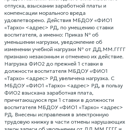
отпуска, взыскании заработной платы и
компенсации морального вреда
удовлетворено. Действия МБДОУ «ФИО1
«Тархо» <адрес> РД, по умещению ставки
воспитателя, а именно: Приказ № об
уменьшении нагрузки, уведомление об
изменении учебной нагрузки № от ДД.ММ.ГГГГ
признано незаконным и отменено их действие.
Нагрузка ФИО2 до прежней 1 ставки в
должности воспитателя МБДОУ «ФИО1
«Тархо» <адрес> РД увеличена нагрузка. С
МБДОУ «ФИО1 «Тархо» <адрес> РД, в пользу
ФИО2 взыскана заработная плата,
причитающуюся при 1 ставки в должности
воспитателя МБДОУ «ФИО1 «Тархо» <адрес>
РД. Внесены исправления в электронную
трудовую книжку в части отмены нарушающих
закон записи об увольнении от ДД.ММ.ГГГГ и