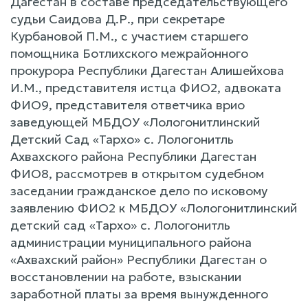
Дагестан в составе председательствующего
судьи Саидова Д.Р., при секретаре
Курбановой П.М., с участием старшего
помощника Ботлихского межрайонного
прокурора Республики Дагестан Алишейхова
И.М., представителя истца ФИО2, адвоката
ФИО9, представителя ответчика врио
заведующей МБДОУ «Лологонитлинский
Детский Сад «Тархо» с. Лологонитль
Ахвахского района Республики Дагестан
ФИО8, рассмотрев в открытом судебном
заседании гражданское дело по исковому
заявлению ФИО2 к МБДОУ «Лологонитлинский
детский сад «Тархо» с. Лологонитль
администрации муниципального района
«Ахвахский район» Республики Дагестан о
восстановлении на работе, взыскании
заработной платы за время вынужденного