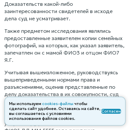
Доказательств какой-либо
заинтересованности свидетелей в исходе
дела суд не усматривает.
Также предметом исследования являлись
предоставленные заявителем копии семейных
фотографий, на которых, как указал заявитель,
запечатлен он с мамой ФИО3 и отцом ФИО7
Я.Г.
Учитывая вышеизложенное, руководствуясь
вышеприведенными нормами права и
разъяснениями, оценив представленные по
делу доказательства в их совокупности, суд
полагает возможным установить факт
Мы используем
cookies-файлы
чтобы
признания отцовства ФИО4, ДД.ММ.ГГГГ
сделать сайт удобнее. Оставаясь на сайте,
Согласен
вы соглашаетесь с условиями
года рождения, уроженца <адрес> УССР,
использования файлов cооkies.
умершего ДД.ММ.ГГГГ в отношении сына