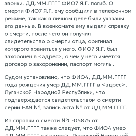
звонки. ДД.ММ.ГГГГ ФИО7 Я.Г. погиб. О
смерти ФИО7 Я.Г. ему сообщили в телефонном
режиме, так как в личном деле были указаны
его данные. В военкомате ему выдали справку
о смерти, после чего он получил
свидетельство о смерти отца, оригинал
которого храниться у него. ФИО7 Я.Г. был
захоронен в <адрес>, о чем у него имеется
договор о захоронении, паспорт могилы.
Судом установлено, что ФИО4, ДД.ММ.ГГГГ
года рождения умер ДД.ММ.ГГГГ в <адрес>,
Луганской Народной Республики, что
подтверждается свидетельством о смерти
серии I-АЯ №, запись акта № от ДД.ММ.ГГГГ.
Из справки о смерти №С-05875 от
ДД.ММ.ГГГГ также следует, что ФИО4 умер
ДД.ММ.ГГГГ в <адрес>, Луганской Народной