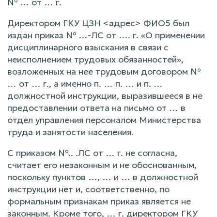
№ … от … г.
Директором ГКУ ЦЗН <адрес> ФИО5 был
издан приказ № …-ЛС от …. г. «О применении
дисциплинарного взыскания в связи с
неисполнением трудовых обязанностей»,
возложенных на нее трудовым договором №
… от … г., а именно п. … п. … и п. …
должностной инструкции, выразившееся в не
предоставлении ответа на письмо от … в
отдел управления персоналом Министерства
труда и занятости населения.
С приказом №.. .ЛС от … г. не согласна,
считает его незаконным и не обоснованным,
поскольку пунктов …, … и … в должностной
инструкции нет и, соответственно, по
формальным признакам приказ является не
законным. Кроме того, … г. директором ГКУ