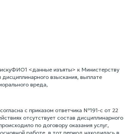
 искуФИО1 <данные изъяты> к Министерству
и дисциплинарного взыскания, выплате
морального вреда,
 согласна с приказом ответчика №191-с от 22
действиях отсутствует состав дисциплинарного
роисходило по договору оказания услуг,
основной работе, в тот период находилась в