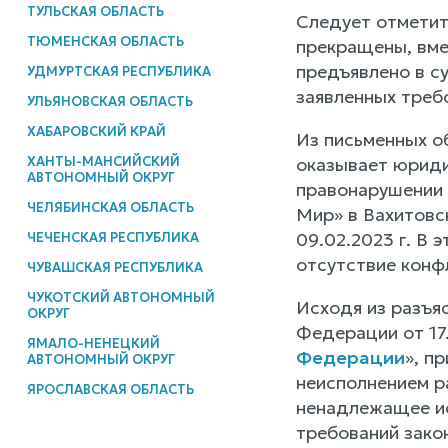
ТУЛЬСКАЯ ОБЛАСТЬ
Следует отметит
ТЮМЕНСКАЯ ОБЛАСТЬ
прекращены, вме
предъявлено в с
УДМУРТСКАЯ РЕСПУБЛИКА
заявленных треб
УЛЬЯНОВСКАЯ ОБЛАСТЬ
ХАБАРОВСКИЙ КРАЙ
Из письменных об
ХАНТЫ-МАНСИЙСКИЙ
оказывает юриди
АВТОНОМНЫЙ ОКРУГ
правонарушении 
ЧЕЛЯБИНСКАЯ ОБЛАСТЬ
Мир» в Вахитовс
09.02.2023 г. В 
ЧЕЧЕНСКАЯ РЕСПУБЛИКА
отсутствие конф
ЧУВАШСКАЯ РЕСПУБЛИКА
ЧУКОТСКИЙ АВТОНОМНЫЙ
Исходя из разъя
ОКРУГ
Федерации от 17
ЯМАЛО-НЕНЕЦКИЙ
Федерации
», п
АВТОНОМНЫЙ ОКРУГ
неисполнением р
ЯРОСЛАВСКАЯ ОБЛАСТЬ
ненадлежащее ис
требований зако