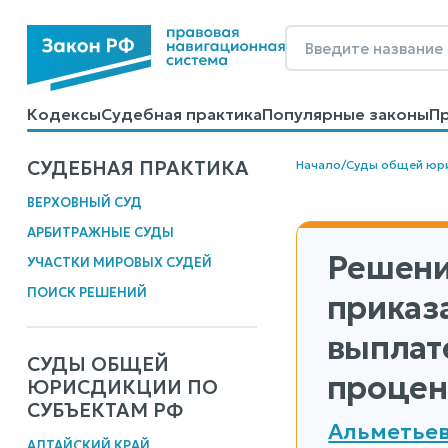
Кодексы
Судебная практика
Популярные законы
П
Калькуляторы
Справочные материалы
Образцы до
СУДЕБНАЯ ПРАКТИКА
Начало
/
Суды общей юр
ВЕРХОВНЫЙ СУД
АРБИТРАЖНЫЕ СУДЫ
Решени
УЧАСТКИ МИРОВЫХ СУДЕЙ
ПОИСК РЕШЕНИЙ
приказ
выплат
СУДЫ ОБЩЕЙ
процен
ЮРИСДИКЦИИ ПО
СУБЪЕКТАМ РФ
Альметьев
АЛТАЙСКИЙ КРАЙ