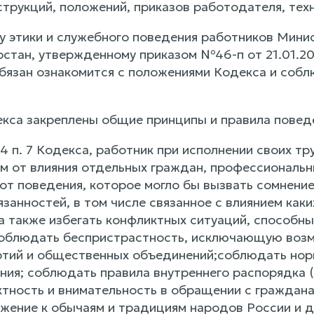
рукций, положений, приказов работодателя, техни
у этики и служебного поведения работников Мини
рстан, утвержденному приказом №46-п от 21.01.20
бязан ознакомится с положениями Кодекса и собл
декса закреплены общие принципы и правила повед
. 4 п. 7 Кодекса, работник при исполнении своих 
м от влияния отдельных граждан, профессиональны
от поведения, которое могло бы вызвать сомнени
занностей, в том числе связанное с влиянием как
а также избегать конфликтных ситуаций, способны
облюдать беспристрастность, исключающую возмо
ртий и общественных объединений;соблюдать нор
ния; соблюдать правила внутреннего распорядка 
ктность и внимательность в обращении с граждан
ажение к обычаям и традициям народов России и д