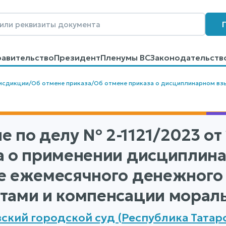
равительство
Президент
Пленумы ВС
Законодательств
говоров
Контакты
Помощь
Поиск
исдикции
/
Об отмене приказа
/
Об отмене приказа о дисциплинарном вз
е по делу
№ 2-1121/2023
от 
а о применении дисциплина
е ежемесячного денежного
тами и компенсации мораль
ский городской суд (Республика Татар