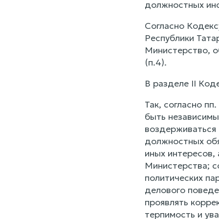
должностных инст
Согласно Кодекс
Республики Тата
Министерство, о
(п.4).
В разделе II Ко
Так, согласно пп
быть независимы
воздерживаться 
должностных обя
иных интересов, 
Министерства; с
политических па
делового поведе
проявлять корре
терпимость и ув