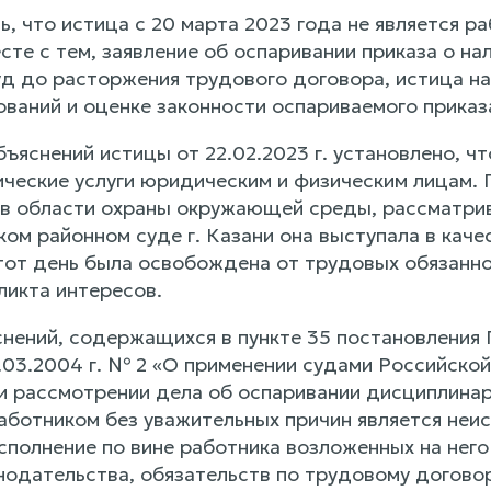
ь, что истица с 20 марта 2023 года не является 
сте с тем, заявление об оспаривании приказа о н
уд до расторжения трудового договора, истица на
ований и оценке законности оспариваемого приказ
ъяснений истицы от 22.02.2023 г. установлено, чт
ческие услуги юридическим и физическим лицам.
в области охраны окружающей среды, рассматри
ком районном суде г. Казани она выступала в ка
этот день была освобождена от трудовых обязаннос
ликта интересов.
снений, содержащихся в пункте 35 постановления
.03.2004 г. № 2 «О применении судами Российск
ри рассмотрении дела об оспаривании дисциплинар
аботником без уважительных причин является неи
полнение по вине работника возложенных на него
нодательства, обязательств по трудовому договор