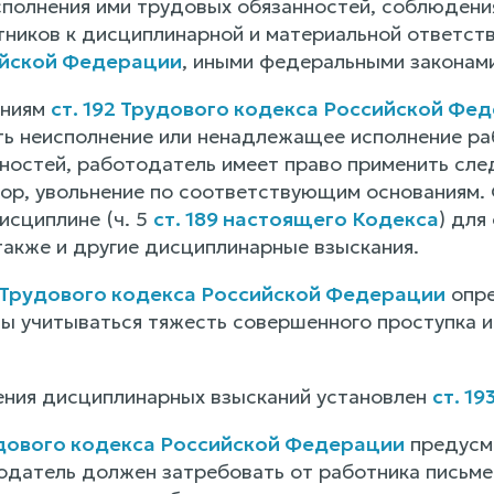
сполнения ими трудовых обязанностей, соблюдени
тников к дисциплинарной и материальной ответст
ийской Федерации
, иными федеральными законами
ениям
ст. 192 Трудового кодекса Российской Фе
сть неисполнение или ненадлежащее исполнение ра
ностей, работодатель имеет право применить сл
вор, увольнение по соответствующим основаниям.
исциплине (ч. 5
ст. 189 настоящего Кодекса
) для
акже и другие дисциплинарные взыскания.
2 Трудового кодекса Российской Федерации
опре
ы учитываться тяжесть совершенного проступка и
ния дисциплинарных взысканий установлен
ст. 1
удового кодекса Российской Федерации
предусмо
одатель должен затребовать от работника письме