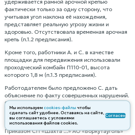
удерживается рамной арочной крепью
фактически только за одну сторону, что
учитывая угол наклона её нахождения,
представляет реальную угрозу жизни и
здоровью. Отсутствовала временная арочная
крепь (п.1.2 предписания).
Кроме того, работники А. и С. в качестве
площадки для передвижения использовали
проходческий комбайн П110-01, высота
которого 1,8 м (п.1.3 предписания).
Работодателем было предложено С. дать
объяснение по факту совершенных нарушений.
Однако от дачи объяснения истец отказался,
Мы используем
cookies-файлы
чтобы
о чем имеется соответствующий акт от
сделать сайт удобнее. Оставаясь на сайте,
Согласен
10.12.2022.
вы соглашаетесь с условиями
использования файлов cооkies.
Приказом СП «Шахта ...» АО «Воркутауголь»