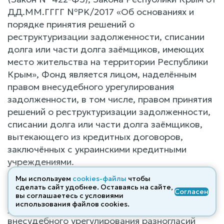
ДД.ММ.ГГГГ №PK/2017 «Об основаниях и
порядке принятия решений о
реструктуризации задолженности, списании
долга или части долга заёмщиков, имеющих
место жительства на территории Республики
Крым», Фонд является лицом, наделённым
правом внесудебного урегулирования
задолженности, в том числе, правом принятия
решений о реструктуризации задолженности,
списании долга или части долга заёмщиков,
вытекающего из кредитных договоров,
заключённых с украинскими кредитными
учреждениями.
Мы используем
cookies-файлы
чтобы
В соответствии с частью 12 статьи 3 Закона №
сделать сайт удобнее. Оставаясь на сайте,
Согласен
422-ФЗ, Наблюдательным советом Фонда
вы соглашаетесь с условиями
использования файлов cооkies.
утверждён Регламент осуществления Фондом
внесудебного урегулирования разногласий