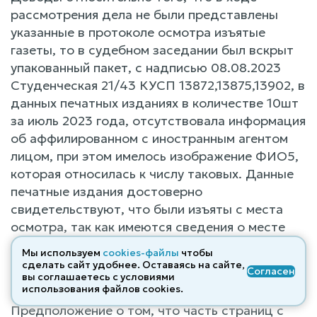
рассмотрения дела не были представлены
указанные в протоколе осмотра изъятые
газеты, то в судебном заседании был вскрыт
упакованный пакет, с надписью 08.08.2023
Студенческая 21/43 КУСП 13872,13875,13902, в
данных печатных изданиях в количестве 10шт
за июль 2023 года, отсутствовала информация
об аффилированном с иностранным агентом
лицом, при этом имелось изображение ФИО5,
которая относилась к числу таковых. Данные
печатные издания достоверно
свидетельствуют, что были изъяты с места
осмотра, так как имеются сведения о месте
изъятия, дате и номере материала проверки,
Мы используем
cookies-файлы
чтобы
соответствующего и зарегистрированного по
сделать сайт удобнее. Оставаясь на сайте,
Согласен
вы соглашаетесь с условиями
поступившему сообщению.
использования файлов cооkies.
Предположение о том, что часть страниц с