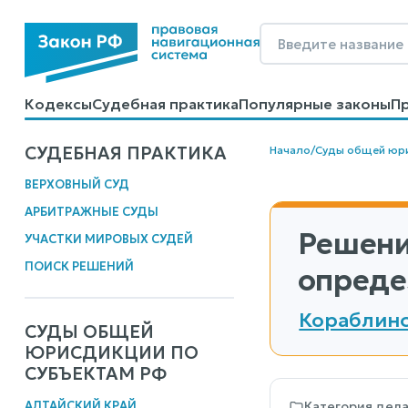
Кодексы
Судебная практика
Популярные законы
П
Калькуляторы
Справочные материалы
Образцы до
СУДЕБНАЯ ПРАКТИКА
Начало
/
Суды общей юр
ВЕРХОВНЫЙ СУД
АРБИТРАЖНЫЕ СУДЫ
Решени
УЧАСТКИ МИРОВЫХ СУДЕЙ
ПОИСК РЕШЕНИЙ
опреде
Кораблинс
СУДЫ ОБЩЕЙ
ЮРИСДИКЦИИ ПО
СУБЪЕКТАМ РФ
АЛТАЙСКИЙ КРАЙ
Категория дел