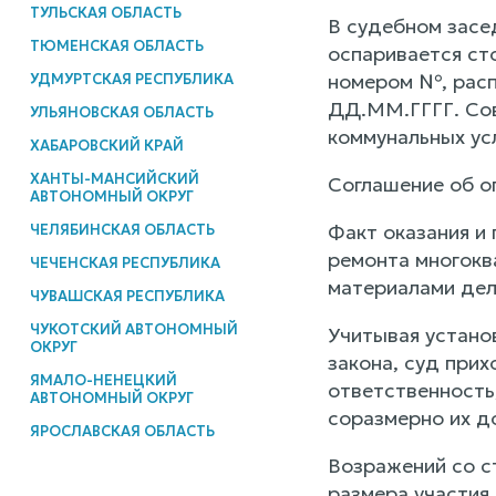
ТУЛЬСКАЯ ОБЛАСТЬ
В судебном засе
ТЮМЕНСКАЯ ОБЛАСТЬ
оспаривается ст
номером №, расп
УДМУРТСКАЯ РЕСПУБЛИКА
ДД.ММ.ГГГГ. Сов
УЛЬЯНОВСКАЯ ОБЛАСТЬ
коммунальных ус
ХАБАРОВСКИЙ КРАЙ
ХАНТЫ-МАНСИЙСКИЙ
Соглашение об о
АВТОНОМНЫЙ ОКРУГ
Факт оказания и
ЧЕЛЯБИНСКАЯ ОБЛАСТЬ
ремонта многокв
ЧЕЧЕНСКАЯ РЕСПУБЛИКА
материалами дел
ЧУВАШСКАЯ РЕСПУБЛИКА
ЧУКОТСКИЙ АВТОНОМНЫЙ
Учитывая устано
ОКРУГ
закона, суд при
ЯМАЛО-НЕНЕЦКИЙ
ответственность
АВТОНОМНЫЙ ОКРУГ
соразмерно их д
ЯРОСЛАВСКАЯ ОБЛАСТЬ
Возражений со с
размера участия 