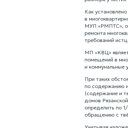
Как установлено
в многоквартирн
МУП «РМПТС», об
ремонта многокв
требований истц
МП «КВЦ» являет
помещений в мно
и коммунальные у
При таких обсто
по содержанию и
(содержание и т
домов Рязанской 
определить по 1
обращению с твё
Учитывая изложе