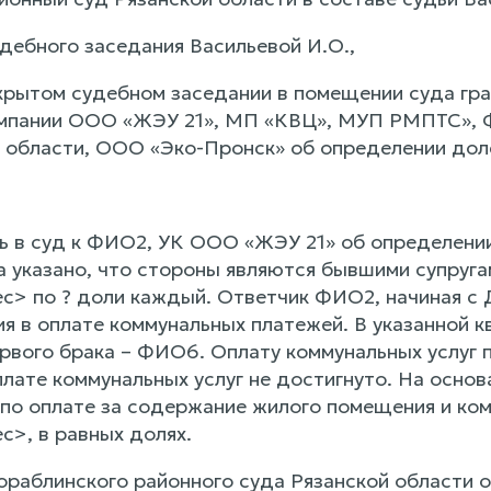
дебного заседания Васильевой И.О.,
крытом судебном заседании в помещении суда гр
мпании ООО «ЖЭУ 21», МП «КВЦ», МУП РМПТС», Ф
 области, ООО «Эко-Пронск» об определении доле
 в суд к ФИО2, УК ООО «ЖЭУ 21» об определении 
а указано, что стороны являются бывшими супруг
ес> по ? доли каждый. Ответчик ФИО2, начиная с 
я в оплате коммунальных платежей. В указанной к
ервого брака – ФИО6. Оплату коммунальных услуг 
плате коммунальных услуг не достигнуто. На осно
 по оплате за содержание жилого помещения и ком
с>, в равных долях.
раблинского районного суда Рязанской области о