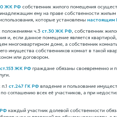
30 ЖК РФ
собственник жилого помещения осуществ
инадлежащим ему на праве собственности жилым 
 использования, которые установлены
настоящим 
с положениями ч.3
ст.30 ЖК РФ
, собственник жил
ия и, если данное помещение является квартиро
ем многоквартирном доме, а собственник комнаты
го имущества собственников комнат в такой квар
оном или договором.
ст.153 ЖК РФ
граждане обязаны своевременно и п
уги.
 п.1
ст.247 ГК РФ
владение и пользование имущест
по соглашению всех её участников, а при недости
 РФ
каждый участник долевой собственности обяза
 сборов и иных платежей по общему имуществу, а 