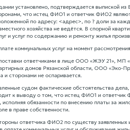
дании установлено, подтверждается выпиской из 
оронами, что истец ФИО1 и ответчик ФИО2 являю
оложенной по адресу: <адрес>, по ? доли за каж
местного хозяйства не ведётся. В спорной кварти
луг и услуг по содержанию и ремонту жилья произ
плате коммунальных услуг на момент рассмотрения
 поставки ответчиками в лице ООО «ЖЭУ 21», МП
артирных домов Рязанской области, ООО «Эко-Пр
а и сторонами не оспаривается.
вленные судом фактические обстоятельства дела
ходит к выводу о том, что истец ФИО1 и ответчи
, исполняя обязанности по внесению платы за жил
оле в праве собственности.
тороны ответчика ФИО2 по существу заявленных 
в оплате коммунальных услуг и обслуживания жиль