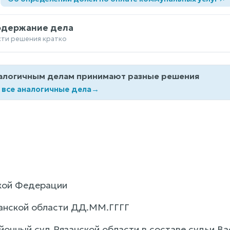
одержание дела
сти решения кратко
алогичным делам принимают разные решения
 все аналогичные дела
→
кой Федерации
занской области ДД.ММ.ГГГГ
онный суд Рязанской области в составе судьи Вас