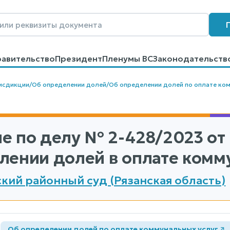
равительство
Президент
Пленумы ВС
Законодательств
говоров
Контакты
Помощь
Поиск
исдикции
/
Об определении долей
/
Об определении долей по оплате ком
е по делу
№ 2-428/2023
от 
лении долей в оплате комм
кий районный суд (Рязанская область)
а
Об определении долей по оплате коммунальных услуг