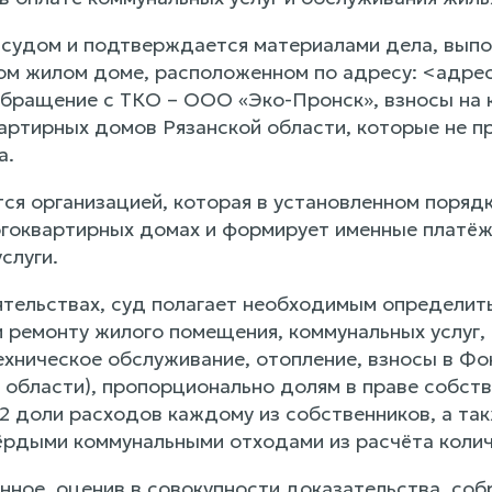
 судом и подтверждается материалами дела, вып
ом жилом доме, расположенном по адресу: <адре
ращение с ТКО – ООО «Эко-Пронск», взносы на 
артирных домов Рязанской области, которые не п
а.
ся организацией, которая в установленном поряд
гоквартирных домах и формирует именные платёж
слуги.
ятельствах, суд полагает необходимым определить
 ремонту жилого помещения, коммунальных услуг
ехническое обслуживание, отопление, взносы в Ф
области), пропорционально долям в праве собстве
/2 доли расходов каждому из собственников, а та
рдыми коммунальными отходами из расчёта количе
нное, оценив в совокупности доказательства, соб